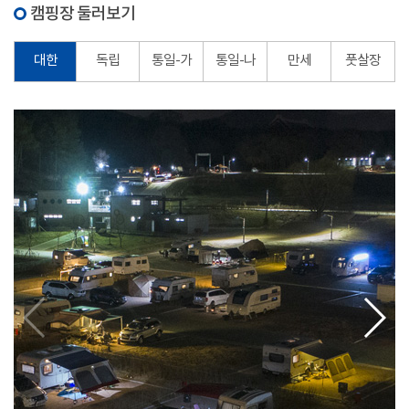
캠핑장 둘러보기
대한
독립
통일-가
통일-나
만세
풋살장