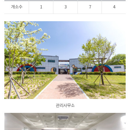
개소수
1
3
7
4
관리사무소