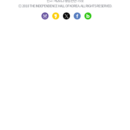
신고 : 제2012-충남천안-75호
ⓒ 2018 THE INDEPENDENCE HALL OF KOREA. ALL RIGHTS RESERVED.