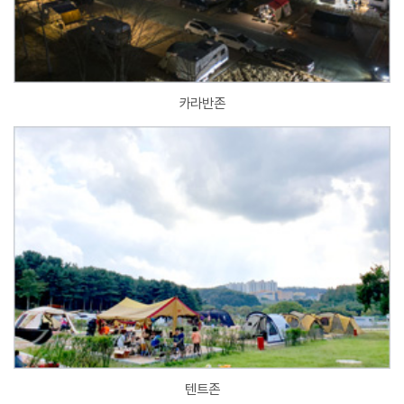
카라반존
텐트존