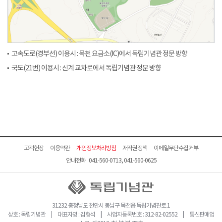
고속도로(경부선) 이용시 : 목천 요금소(IC)에서 독립기념관 정문 방향
국도(21번) 이용시 : 신계 교차로에서 독립기념관 정문 방향
고객헌장
이용약관
개인정보처리방침
저작권정책
이메일무단수집거부
안내전화 041-560-0713, 041-560-0625
31232 충청남도 천안시 동남구 목천읍 독립기념관로 1
상호 : 독립기념관 | 대표자명 : 김형석 | 사업자등록번호 : 312-82-02552 | 통신판매업