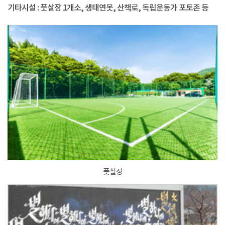
기타시설 : 풋살장 1개소, 생태연못, 산책로, 독립운동가 포토존 등
풋살장