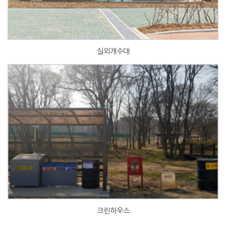
실외개수대
크린하우스