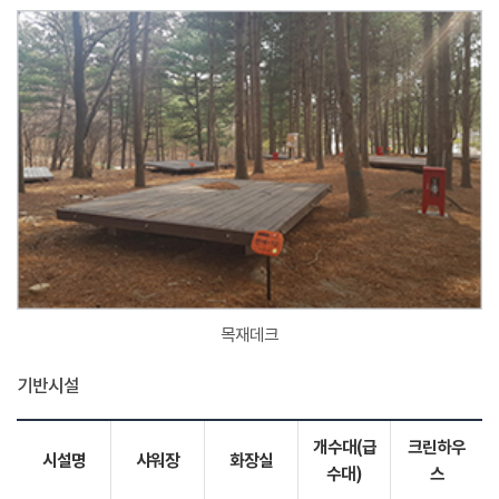
목재데크
기반시설
개수대(급
크린하우
시설명
샤워장
화장실
수대)
스