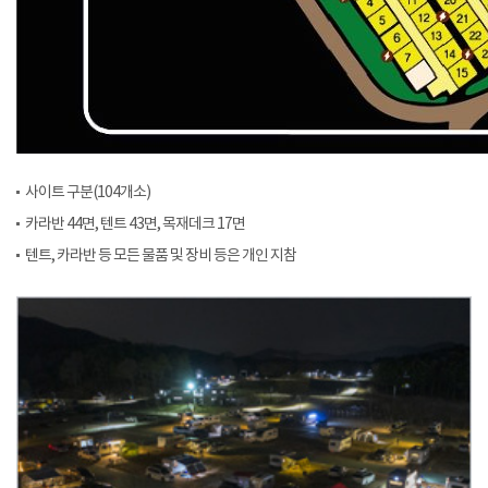
사이트 구분(104개소)
카라반 44면, 텐트 43면, 목재데크 17면
텐트, 카라반 등 모든 물품 및 장비 등은 개인 지참