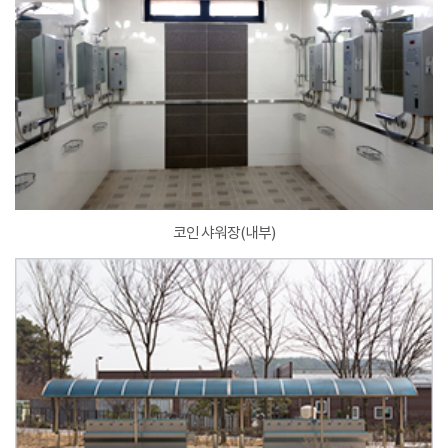
코인 샤워장(내부)