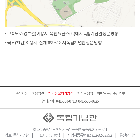
고속도로(경부선) 이용시 : 목천 요금소(IC)에서 독립기념관 정문 방향
국도(21번) 이용시 : 신계 교차로에서 독립기념관 정문 방향
고객헌장
이용약관
개인정보처리방침
저작권정책
이메일무단수집거부
안내전화 041-560-0713, 041-560-0625
31232 충청남도 천안시 동남구 목천읍 독립기념관로 1
상호 : 독립기념관 | 대표자명 : 김형석 | 사업자등록번호 : 312-82-02552 | 통신판매업