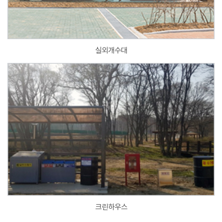
실외개수대
크린하우스