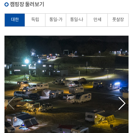
캠핑장 둘러보기
대한
독립
통일-가
통일-나
만세
풋살장