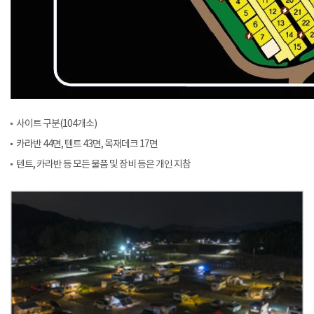
사이트 구분(104개소)
카라반 44면, 텐트 43면, 목재데크 17면
텐트, 카라반 등 모든 물품 및 장비 등은 개인 지참