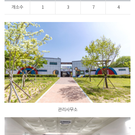
개소수
1
3
7
4
관리사무소