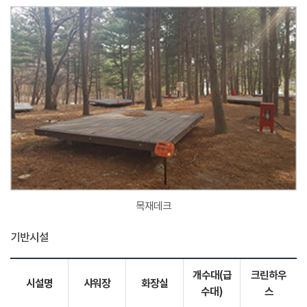
목재데크
기반시설
개수대(급
크린하우
시설명
샤워장
화장실
수대)
스