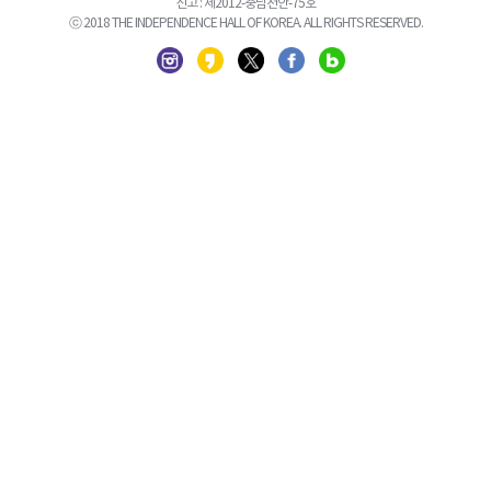
신고 : 제2012-충남천안-75호
ⓒ 2018 THE INDEPENDENCE HALL OF KOREA. ALL RIGHTS RESERVED.