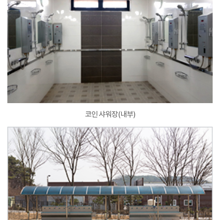
코인 샤워장(내부)