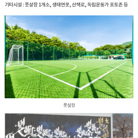
기타시설 : 풋살장 1개소, 생태연못, 산책로, 독립운동가 포토존 등
풋살장