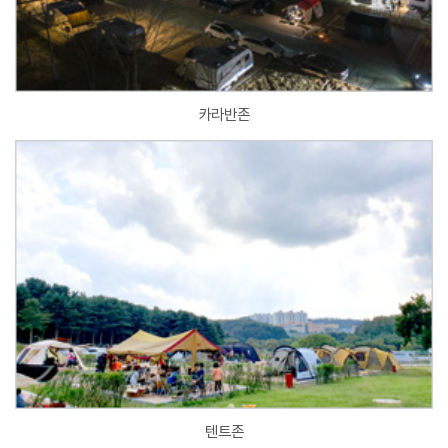
카라반존
텐트존