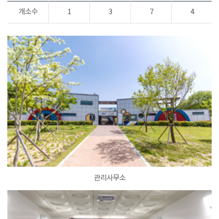
개소수
1
3
7
4
관리사무소