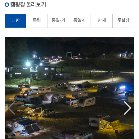
캠핑장 둘러보기
대한
독립
통일-가
통일-나
만세
풋살장