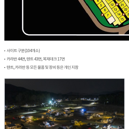
사이트 구분(104개소)
카라반 44면, 텐트 43면, 목재데크 17면
텐트, 카라반 등 모든 물품 및 장비 등은 개인 지참