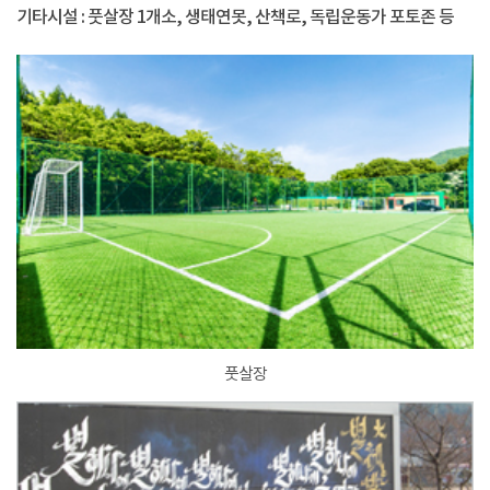
기타시설 : 풋살장 1개소, 생태연못, 산책로, 독립운동가 포토존 등
풋살장