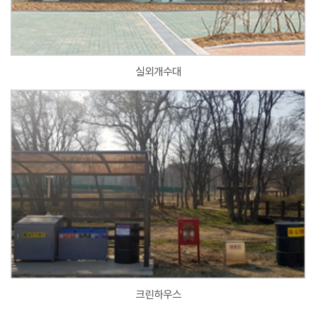
실외개수대
크린하우스