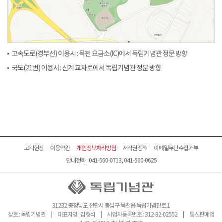
고속도로(경부선) 이용시 : 목천 요금소(IC)에서 독립기념관 정문 방향
국도(21번) 이용시 : 신계 교차로에서 독립기념관 정문 방향
고객헌장
이용약관
개인정보처리방침
저작권정책
이메일무단수집거부
안내전화 041-560-0713, 041-560-0625
31232 충청남도 천안시 동남구 목천읍 독립기념관로 1
상호 : 독립기념관 | 대표자명 : 김형석 | 사업자등록번호 : 312-82-02552 | 통신판매업