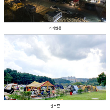
카라반존
텐트존