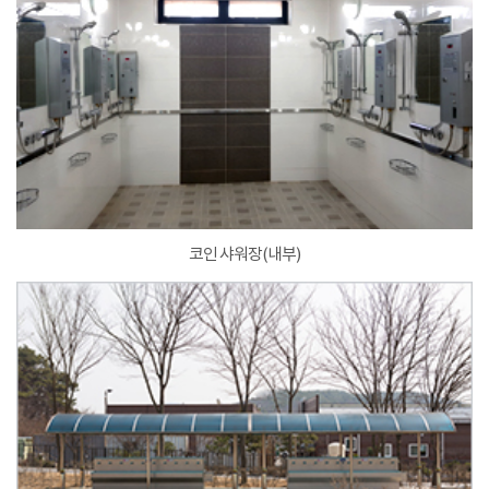
코인 샤워장(내부)