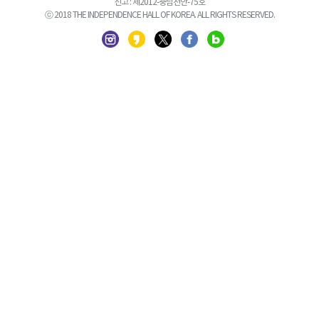
신고 : 제2012-충남천안-75호
ⓒ 2018 THE INDEPENDENCE HALL OF KOREA. ALL RIGHTS RESERVED.