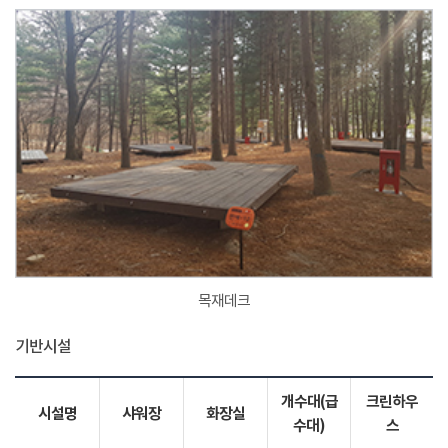
목재데크
기반시설
개수대(급
크린하우
시설명
샤워장
화장실
수대)
스