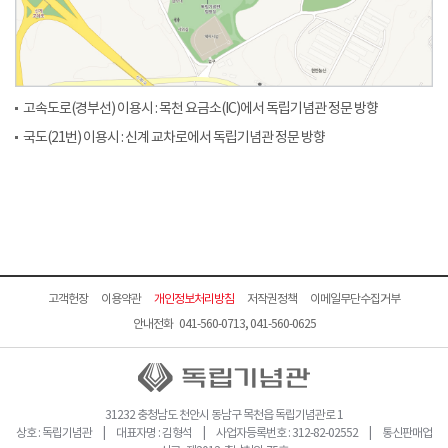
고속도로(경부선) 이용시 : 목천 요금소(IC)에서 독립기념관 정문 방향
국도(21번) 이용시 : 신계 교차로에서 독립기념관 정문 방향
고객헌장
이용약관
개인정보처리방침
저작권정책
이메일무단수집거부
안내전화 041-560-0713, 041-560-0625
31232 충청남도 천안시 동남구 목천읍 독립기념관로 1
상호 : 독립기념관 | 대표자명 : 김형석 | 사업자등록번호 : 312-82-02552 | 통신판매업