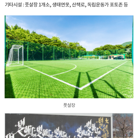
기타시설 : 풋살장 1개소, 생태연못, 산책로, 독립운동가 포토존 등
풋살장