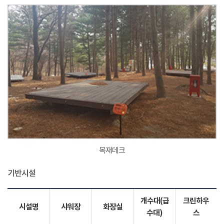
목재데크
기반시설
개수대(급
크린하우
시설명
샤워장
화장실
수대)
스