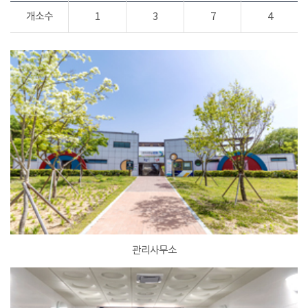
개소수
1
3
7
4
관리사무소