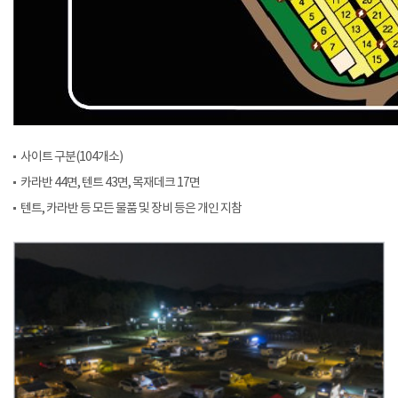
사이트 구분(104개소)
카라반 44면, 텐트 43면, 목재데크 17면
텐트, 카라반 등 모든 물품 및 장비 등은 개인 지참