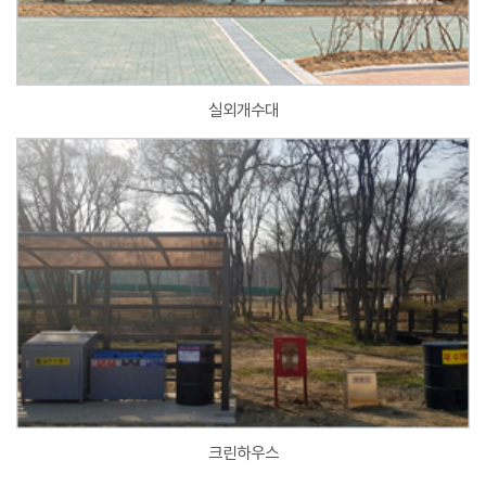
실외개수대
크린하우스