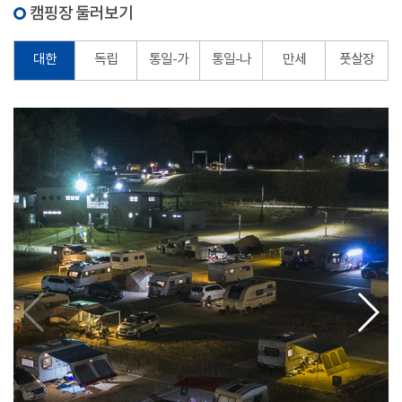
캠핑장 둘러보기
대한
독립
통일-가
통일-나
만세
풋살장