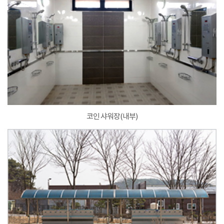
코인 샤워장(내부)