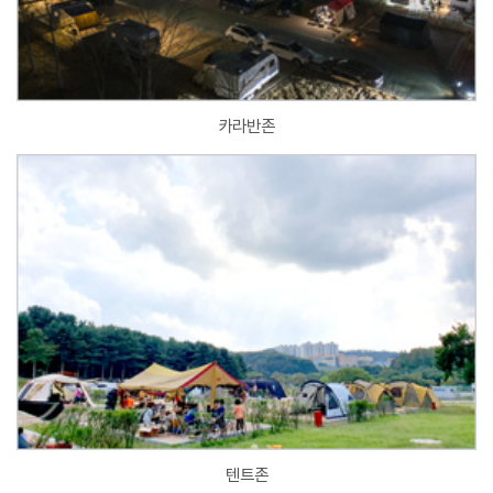
카라반존
텐트존