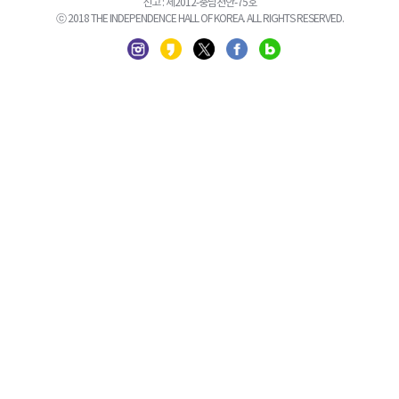
신고 : 제2012-충남천안-75호
ⓒ 2018 THE INDEPENDENCE HALL OF KOREA. ALL RIGHTS RESERVED.