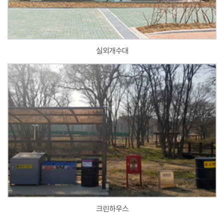
실외개수대
크린하우스