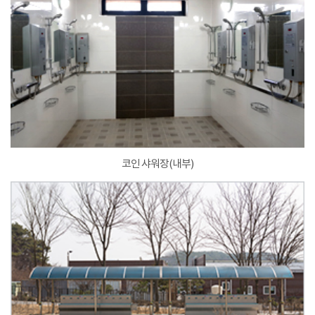
코인 샤워장(내부)