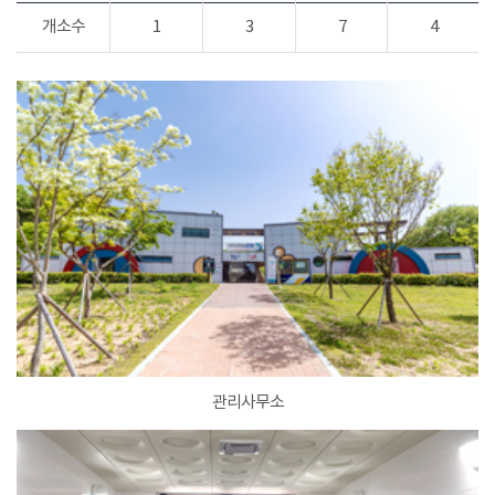
개소수
1
3
7
4
관리사무소