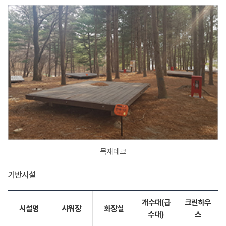
목재데크
기반시설
개수대(급
크린하우
시설명
샤워장
화장실
수대)
스