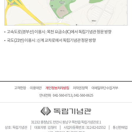
고속도로(경부선) 이용시 : 목천 요금소(IC)에서 독립기념관 정문 방향
국도(21번) 이용시 : 신계 교차로에서 독립기념관 정문 방향
고객헌장
이용약관
개인정보처리방침
저작권정책
이메일무단수집거부
안내전화 041-560-0713, 041-560-0625
31232 충청남도 천안시 동남구 목천읍 독립기념관로 1
상호 : 독립기념관 | 대표자명 : 김형석 | 사업자등록번호 : 312-82-02552 | 통신판매업