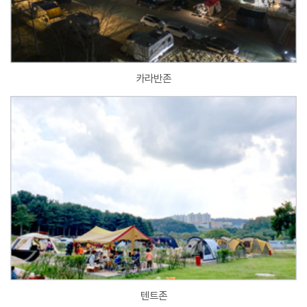
카라반존
텐트존