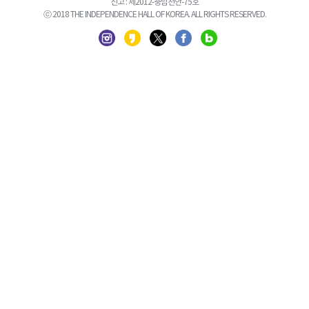
신고 : 제2012-충남천안-75호
ⓒ 2018 THE INDEPENDENCE HALL OF KOREA. ALL RIGHTS RESERVED.