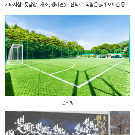
기타시설 : 풋살장 1개소, 생태연못, 산책로, 독립운동가 포토존 등
풋살장