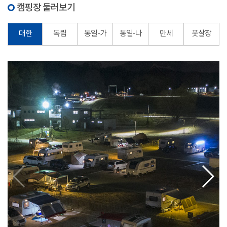
캠핑장 둘러보기
대한
독립
통일-가
통일-나
만세
풋살장