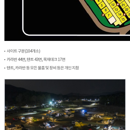
사이트 구분(104개소)
카라반 44면, 텐트 43면, 목재데크 17면
텐트, 카라반 등 모든 물품 및 장비 등은 개인 지참