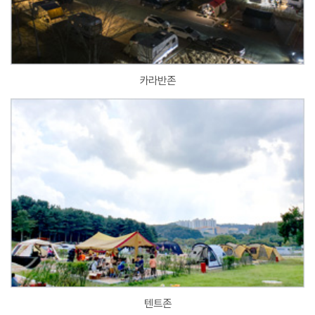
카라반존
텐트존