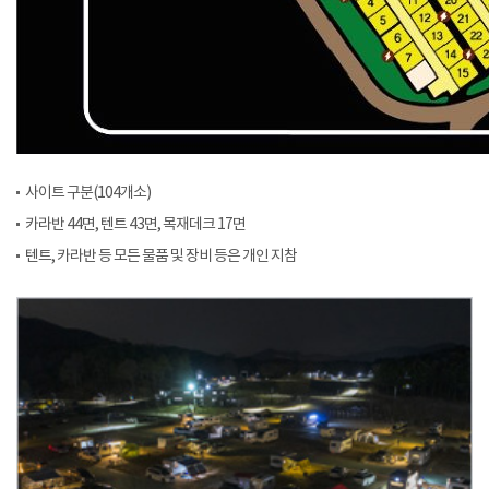
사이트 구분(104개소)
카라반 44면, 텐트 43면, 목재데크 17면
텐트, 카라반 등 모든 물품 및 장비 등은 개인 지참