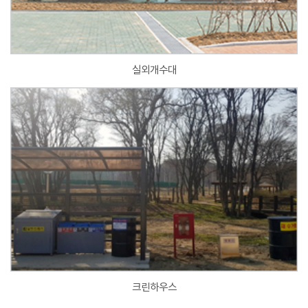
실외개수대
크린하우스