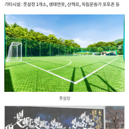
기타시설 : 풋살장 1개소, 생태연못, 산책로, 독립운동가 포토존 등
풋살장