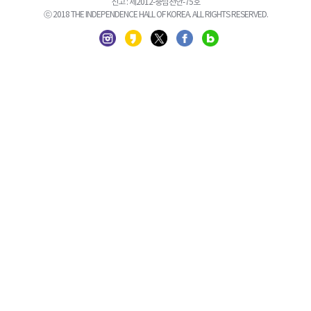
신고 : 제2012-충남천안-75호
ⓒ 2018 THE INDEPENDENCE HALL OF KOREA. ALL RIGHTS RESERVED.