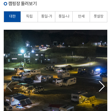
캠핑장 둘러보기
대한
독립
통일-가
통일-나
만세
풋살장