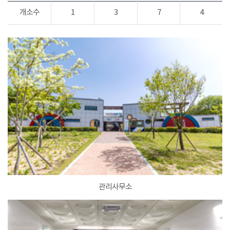
개소수
1
3
7
4
관리사무소