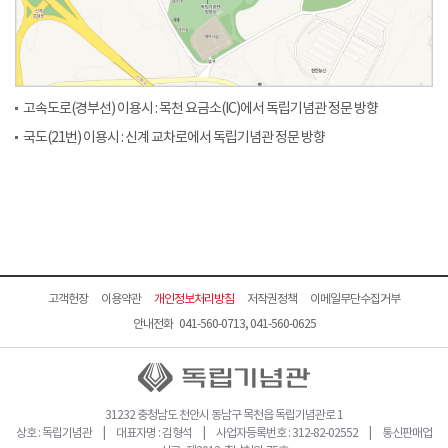
고속도로(경부선) 이용시 : 목천 요금소(IC)에서 독립기념관 정문 방향
국도(21번) 이용시 : 신계 교차로에서 독립기념관 정문 방향
고객헌장
이용약관
개인정보처리방침
저작권정책
이메일무단수집거부
안내전화 041-560-0713, 041-560-0625
31232 충청남도 천안시 동남구 목천읍 독립기념관로 1
상호 : 독립기념관 | 대표자명 : 김형석 | 사업자등록번호 : 312-82-02552 | 통신판매업