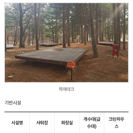
목재데크
기반시설
개수대(급
크린하우
시설명
샤워장
화장실
수대)
스