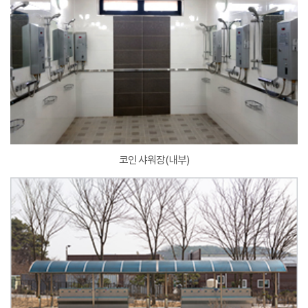
코인 샤워장(내부)