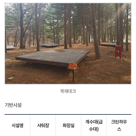
목재데크
기반시설
개수대(급
크린하우
시설명
샤워장
화장실
수대)
스