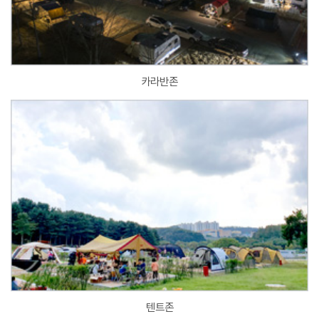
카라반존
텐트존