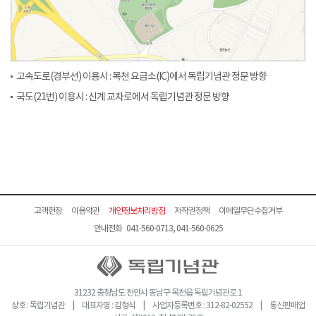
고속도로(경부선) 이용시 : 목천 요금소(IC)에서 독립기념관 정문 방향
국도(21번) 이용시 : 신계 교차로에서 독립기념관 정문 방향
고객헌장
이용약관
개인정보처리방침
저작권정책
이메일무단수집거부
안내전화 041-560-0713, 041-560-0625
31232 충청남도 천안시 동남구 목천읍 독립기념관로 1
상호 : 독립기념관 | 대표자명 : 김형석 | 사업자등록번호 : 312-82-02552 | 통신판매업