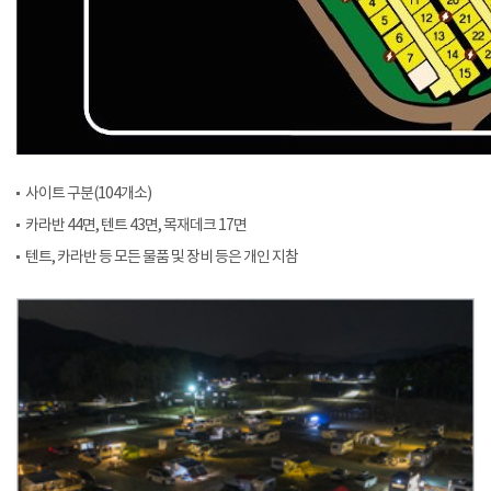
사이트 구분(104개소)
카라반 44면, 텐트 43면, 목재데크 17면
텐트, 카라반 등 모든 물품 및 장비 등은 개인 지참