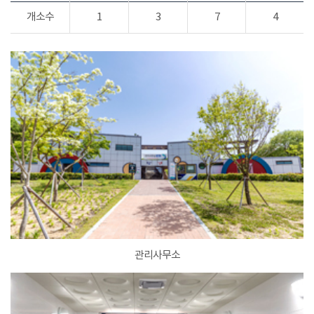
개소수
1
3
7
4
관리사무소