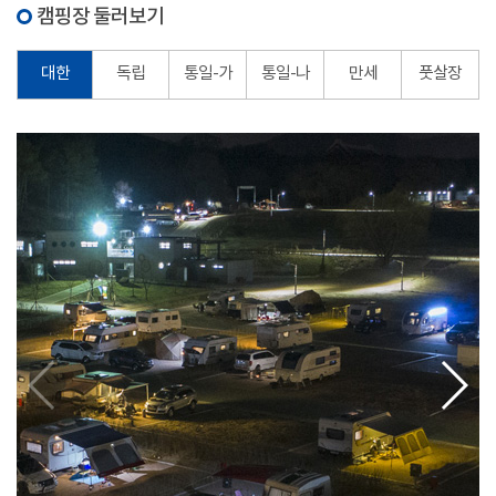
캠핑장 둘러보기
대한
독립
통일-가
통일-나
만세
풋살장