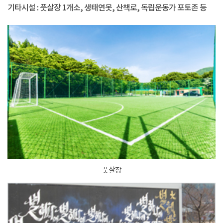
기타시설 : 풋살장 1개소, 생태연못, 산책로, 독립운동가 포토존 등
풋살장