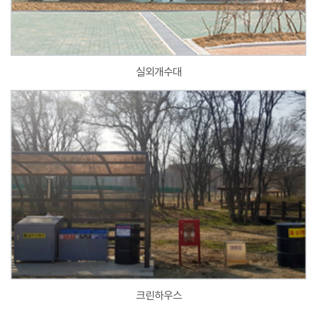
실외개수대
크린하우스