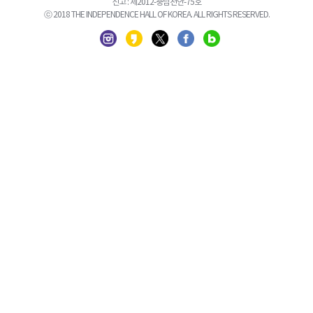
신고 : 제2012-충남천안-75호
ⓒ 2018 THE INDEPENDENCE HALL OF KOREA. ALL RIGHTS RESERVED.