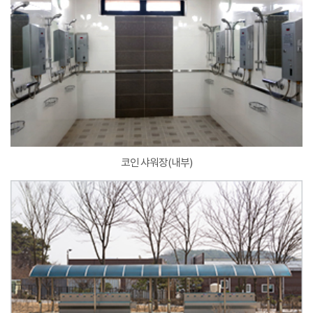
코인 샤워장(내부)