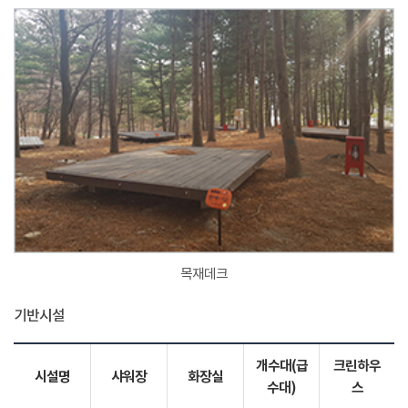
목재데크
기반시설
개수대(급
크린하우
시설명
샤워장
화장실
수대)
스