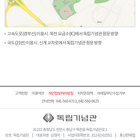
고속도로(경부선) 이용시 : 목천 요금소(IC)에서 독립기념관 정문 방향
국도(21번) 이용시 : 신계 교차로에서 독립기념관 정문 방향
고객헌장
이용약관
개인정보처리방침
저작권정책
이메일무단수집거부
안내전화 041-560-0713, 041-560-0625
31232 충청남도 천안시 동남구 목천읍 독립기념관로 1
상호 : 독립기념관 | 대표자명 : 김형석 | 사업자등록번호 : 312-82-02552 | 통신판매업