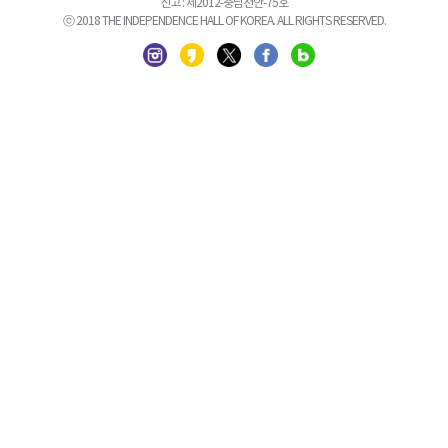
신고 : 제2012-충남천안-75호
ⓒ 2018 THE INDEPENDENCE HALL OF KOREA. ALL RIGHTS RESERVED.