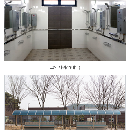
코인 샤워장(내부)