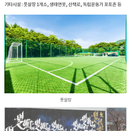
기타시설 : 풋살장 1개소, 생태연못, 산책로, 독립운동가 포토존 등
풋살장