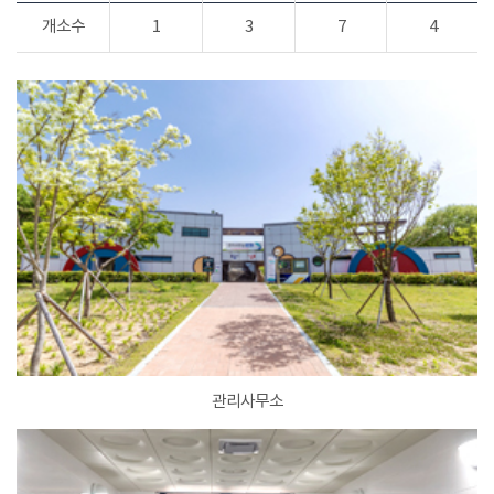
개소수
1
3
7
4
관리사무소