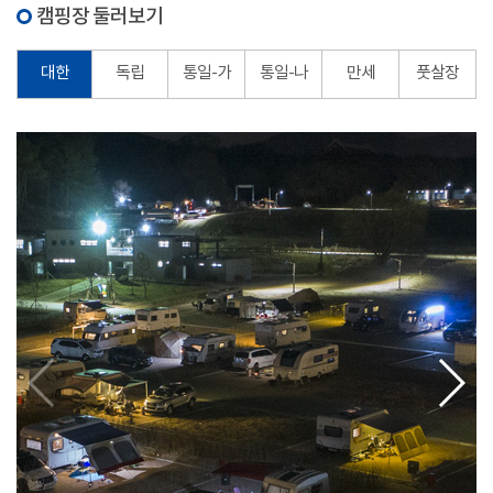
캠핑장 둘러보기
대한
독립
통일-가
통일-나
만세
풋살장