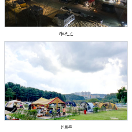
카라반존
텐트존