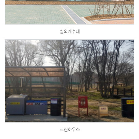
실외개수대
크린하우스