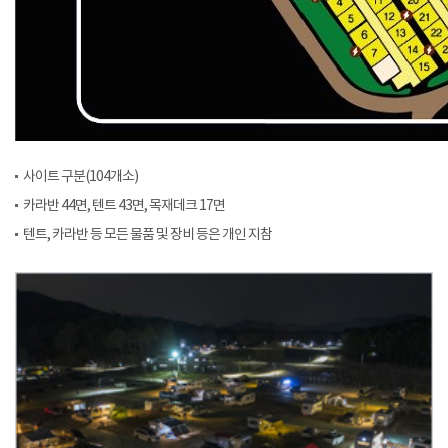
사이트 구분(104개소)
카라반 44면, 텐트 43면, 목재데크 17면
텐트, 카라반 등 모든 물품 및 장비 등은 개인 지참