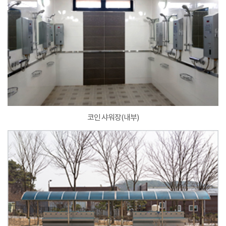
코인 샤워장(내부)