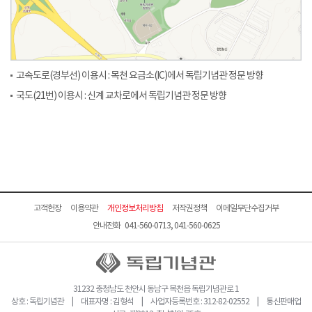
고속도로(경부선) 이용시 : 목천 요금소(IC)에서 독립기념관 정문 방향
국도(21번) 이용시 : 신계 교차로에서 독립기념관 정문 방향
고객헌장
이용약관
개인정보처리방침
저작권정책
이메일무단수집거부
안내전화 041-560-0713, 041-560-0625
31232 충청남도 천안시 동남구 목천읍 독립기념관로 1
상호 : 독립기념관 | 대표자명 : 김형석 | 사업자등록번호 : 312-82-02552 | 통신판매업