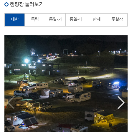
캠핑장 둘러보기
대한
독립
통일-가
통일-나
만세
풋살장