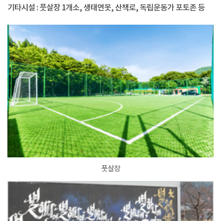
기타시설 : 풋살장 1개소, 생태연못, 산책로, 독립운동가 포토존 등
풋살장