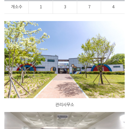
개소수
1
3
7
4
관리사무소