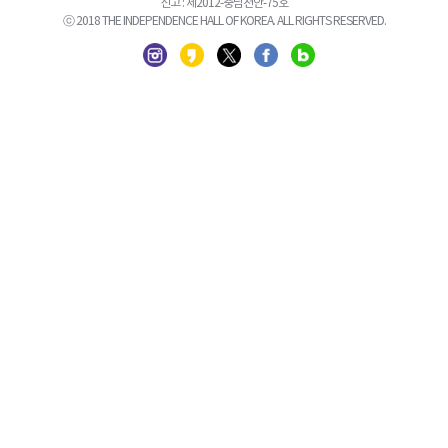
신고 : 제2012-충남천안-75호
ⓒ 2018 THE INDEPENDENCE HALL OF KOREA. ALL RIGHTS RESERVED.