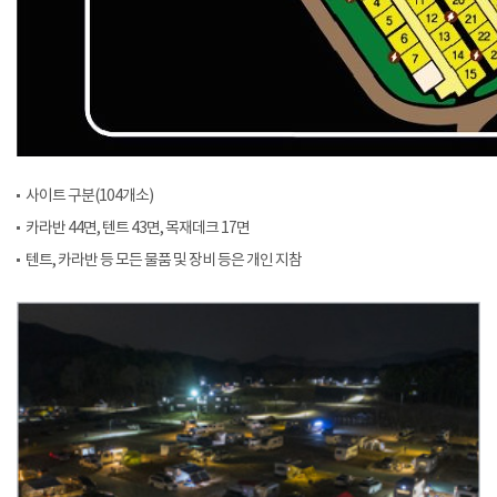
사이트 구분(104개소)
카라반 44면, 텐트 43면, 목재데크 17면
텐트, 카라반 등 모든 물품 및 장비 등은 개인 지참