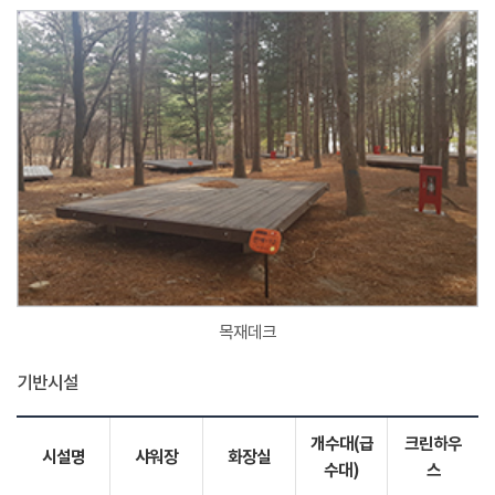
목재데크
기반시설
개수대(급
크린하우
시설명
샤워장
화장실
수대)
스