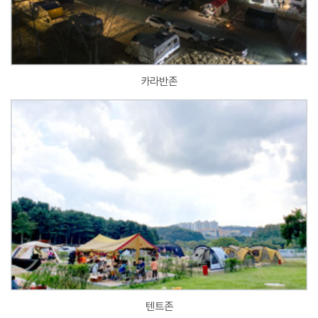
카라반존
텐트존