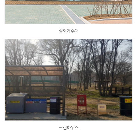
실외개수대
크린하우스