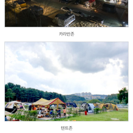
카라반존
텐트존