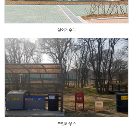
실외개수대
크린하우스