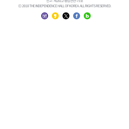
신고 : 제2012-충남천안-75호
ⓒ 2018 THE INDEPENDENCE HALL OF KOREA. ALL RIGHTS RESERVED.