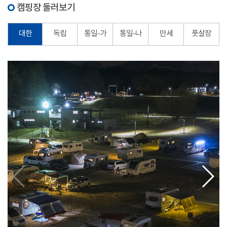
캠핑장 둘러보기
대한
독립
통일-가
통일-나
만세
풋살장