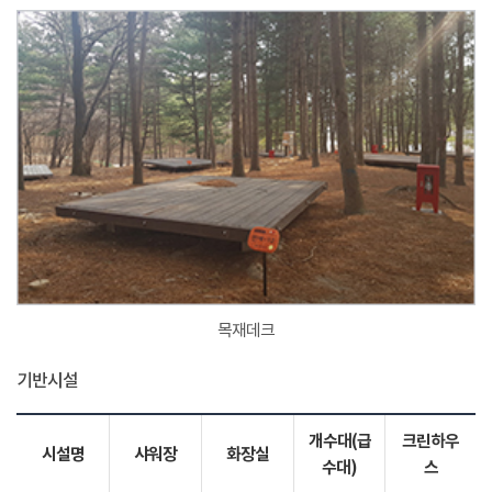
목재데크
기반시설
개수대(급
크린하우
시설명
샤워장
화장실
수대)
스