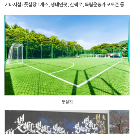
기타시설 : 풋살장 1개소, 생태연못, 산책로, 독립운동가 포토존 등
풋살장