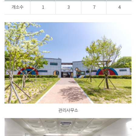
개소수
1
3
7
4
관리사무소