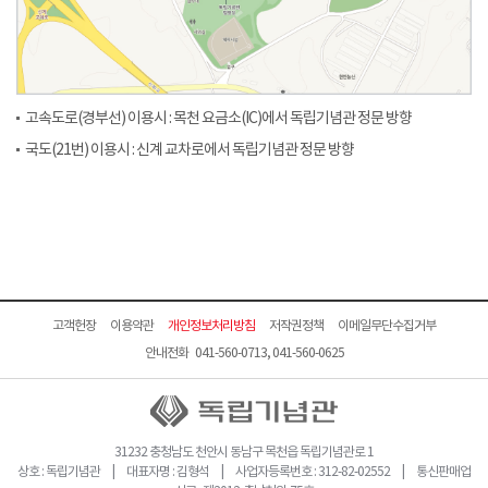
고속도로(경부선) 이용시 : 목천 요금소(IC)에서 독립기념관 정문 방향
국도(21번) 이용시 : 신계 교차로에서 독립기념관 정문 방향
고객헌장
이용약관
개인정보처리방침
저작권정책
이메일무단수집거부
안내전화 041-560-0713, 041-560-0625
31232 충청남도 천안시 동남구 목천읍 독립기념관로 1
상호 : 독립기념관 | 대표자명 : 김형석 | 사업자등록번호 : 312-82-02552 | 통신판매업