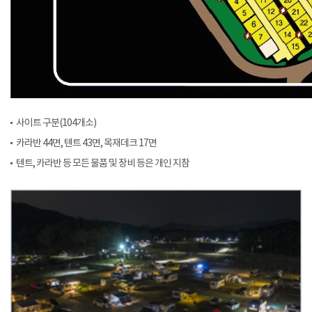
사이트 구분(104개소)
카라반 44면, 텐트 43면, 목재데크 17면
텐트, 카라반 등 모든 물품 및 장비 등은 개인 지참