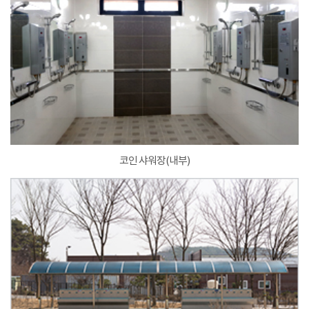
코인 샤워장(내부)