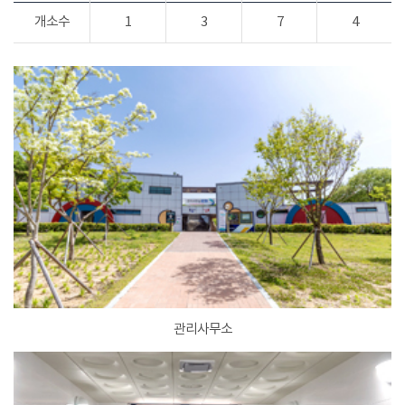
개소수
1
3
7
4
관리사무소