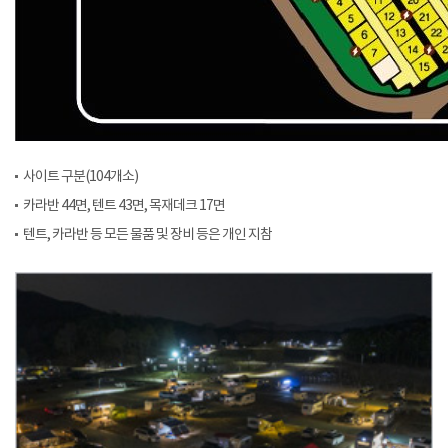
사이트 구분(104개소)
카라반 44면, 텐트 43면, 목재데크 17면
텐트, 카라반 등 모든 물품 및 장비 등은 개인 지참