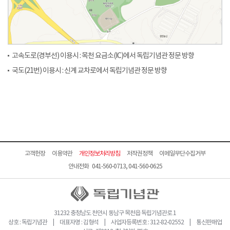
고속도로(경부선) 이용시 : 목천 요금소(IC)에서 독립기념관 정문 방향
국도(21번) 이용시 : 신계 교차로에서 독립기념관 정문 방향
고객헌장
이용약관
개인정보처리방침
저작권정책
이메일무단수집거부
안내전화 041-560-0713, 041-560-0625
31232 충청남도 천안시 동남구 목천읍 독립기념관로 1
상호 : 독립기념관 | 대표자명 : 김형석 | 사업자등록번호 : 312-82-02552 | 통신판매업