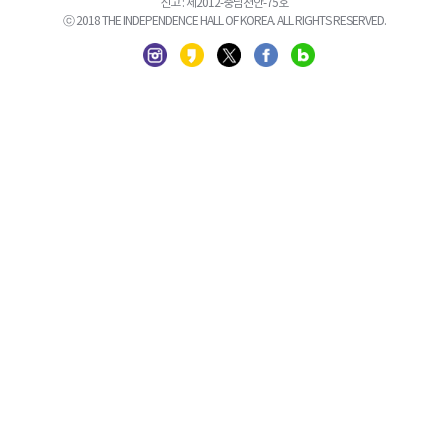
신고 : 제2012-충남천안-75호
ⓒ 2018 THE INDEPENDENCE HALL OF KOREA. ALL RIGHTS RESERVED.