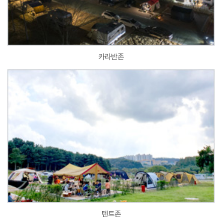
카라반존
텐트존