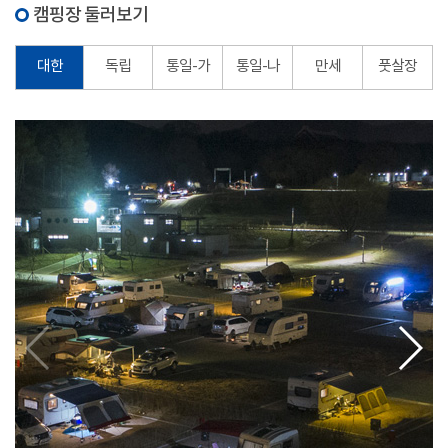
캠핑장 둘러보기
대한
독립
통일-가
통일-나
만세
풋살장