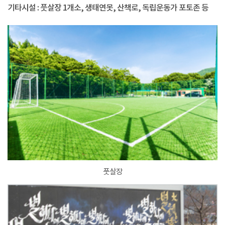
기타시설 : 풋살장 1개소, 생태연못, 산책로, 독립운동가 포토존 등
풋살장