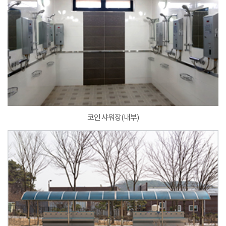
코인 샤워장(내부)