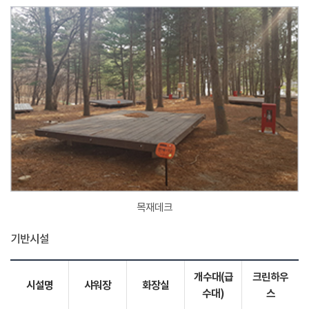
목재데크
기반시설
개수대(급
크린하우
시설명
샤워장
화장실
수대)
스