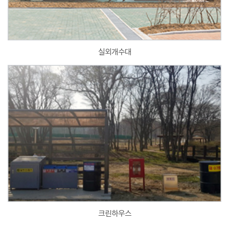
실외개수대
크린하우스