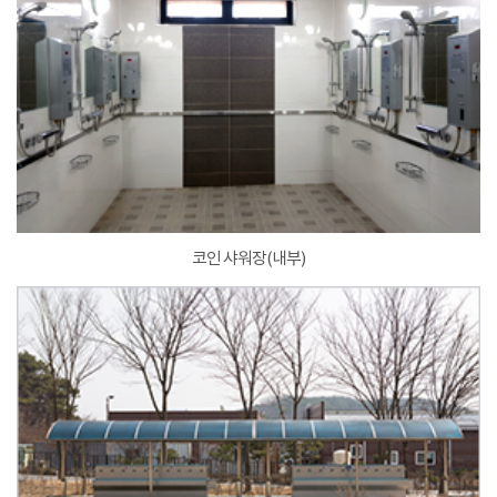
코인 샤워장(내부)