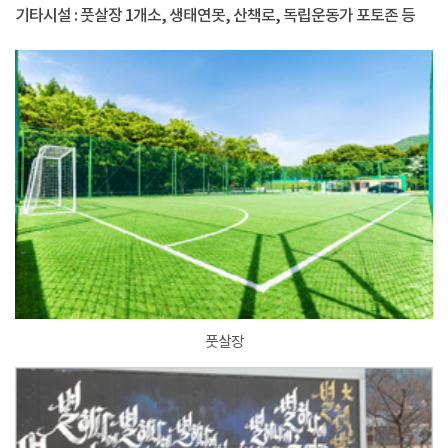
기타시설 : 풋살장 1개소, 생태연못, 산책로, 독립운동가 포토존 등
풋살장