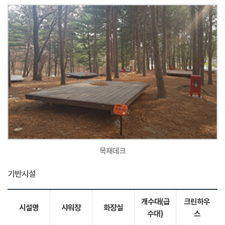
목재데크
기반시설
개수대(급
크린하우
시설명
샤워장
화장실
수대)
스