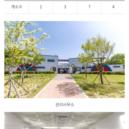
개소수
1
3
7
4
관리사무소