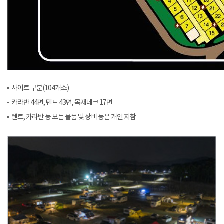
사이트 구분(104개소)
카라반 44면, 텐트 43면, 목재데크 17면
텐트, 카라반 등 모든 물품 및 장비 등은 개인 지참