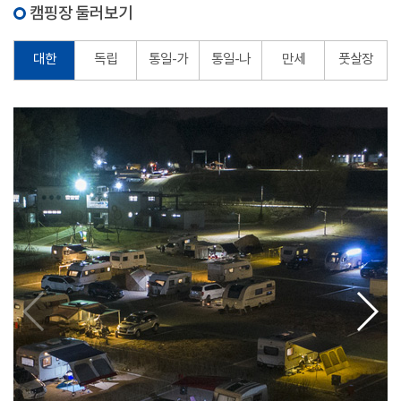
캠핑장 둘러보기
대한
독립
통일-가
통일-나
만세
풋살장