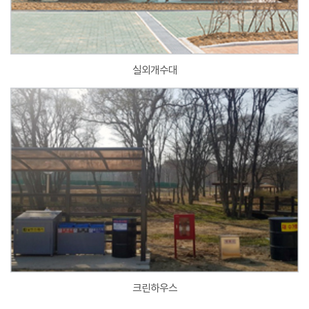
실외개수대
크린하우스