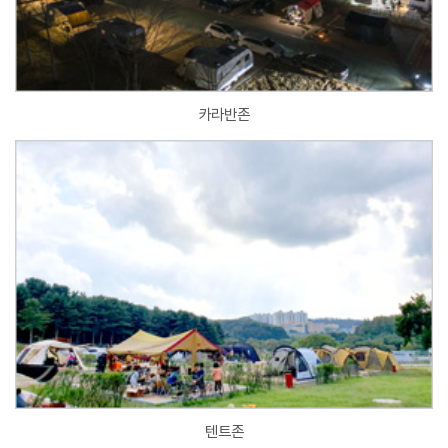
카라반존
텐트존