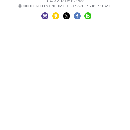
신고 : 제2012-충남천안-75호
ⓒ 2018 THE INDEPENDENCE HALL OF KOREA. ALL RIGHTS RESERVED.