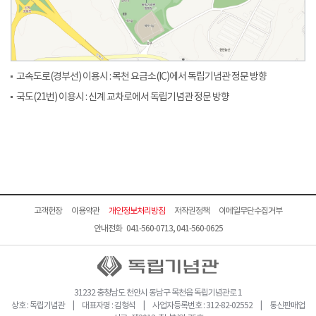
고속도로(경부선) 이용시 : 목천 요금소(IC)에서 독립기념관 정문 방향
국도(21번) 이용시 : 신계 교차로에서 독립기념관 정문 방향
고객헌장
이용약관
개인정보처리방침
저작권정책
이메일무단수집거부
안내전화 041-560-0713, 041-560-0625
31232 충청남도 천안시 동남구 목천읍 독립기념관로 1
상호 : 독립기념관 | 대표자명 : 김형석 | 사업자등록번호 : 312-82-02552 | 통신판매업