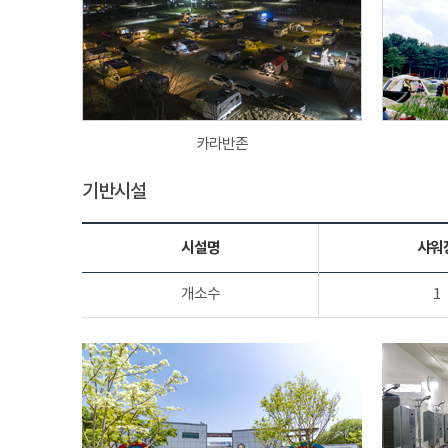
카라반존
기반시설
시설명
샤워
개소수
1