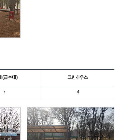
대(급수대)
크린하우스
7
4