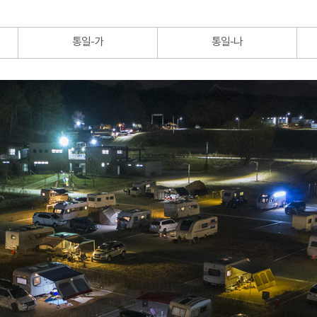
통일-가
통일-나