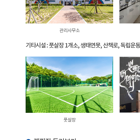
관리사무소
기타시설 : 풋살장 1개소, 생태연못, 산책로, 독립운
풋살장