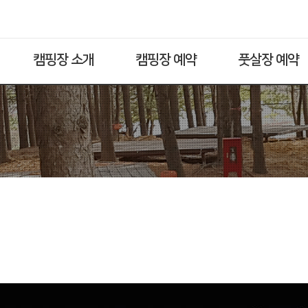
캠핑장 소개
캠핑장 예약
풋살장 예약