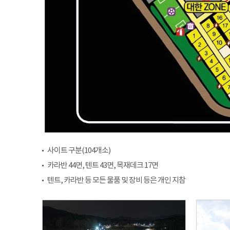
사이트 구분(104개소)
카라반 44면, 텐트 43면, 목재데크 17면
텐트, 카라반 등 모든 물품 및 장비 등은 개인 지참