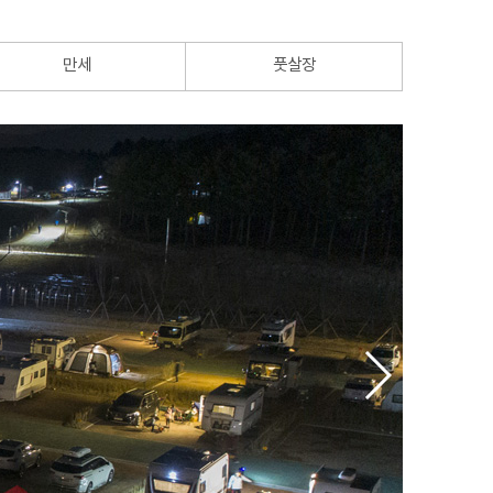
만세
풋살장