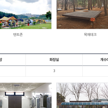
텐트존
목재데크
장
화장실
개수
3