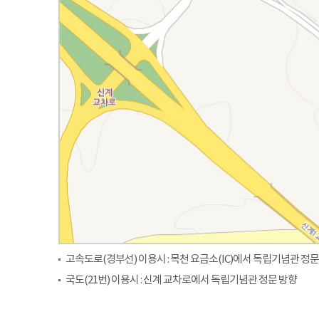
고속도로(경부선) 이용시 : 목천 요금소(IC)에서 독립기념관 정문
국도(21번) 이용시 : 신계 교차로에서 독립기념관 정문 방향