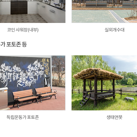
코인 샤워장(내부)
실외개수대
동가 포토존 등
독립운동가 포토존
생태연못