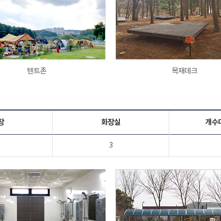
텐트존
목재데크
장
화장실
개수
3