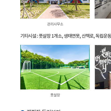
관리사무소
기타시설 : 풋살장 1개소, 생태연못, 산책로, 독립운
풋살장