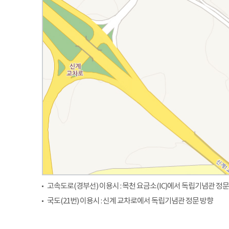
고속도로(경부선) 이용시 : 목천 요금소(IC)에서 독립기념관 정문
국도(21번) 이용시 : 신계 교차로에서 독립기념관 정문 방향