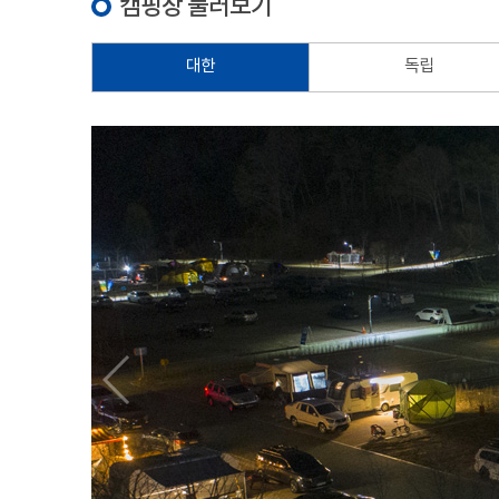
캠핑장 둘러보기
대한
독립