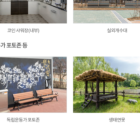
코인 샤워장(내부)
실외개수대
동가 포토존 등
독립운동가 포토존
생태연못