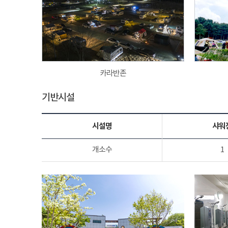
카라반존
기반시설
시설명
샤워
개소수
1