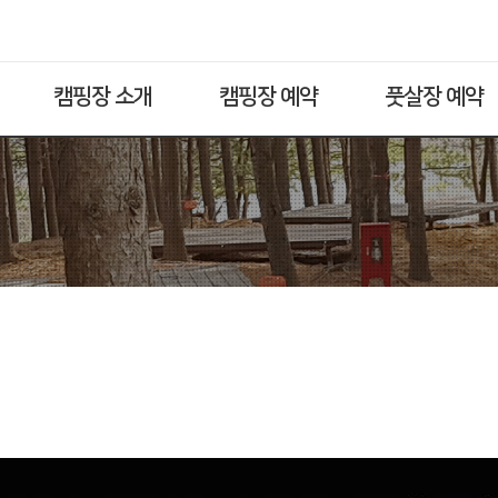
캠핑장 소개
캠핑장 예약
풋살장 예약