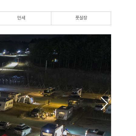
만세
풋살장