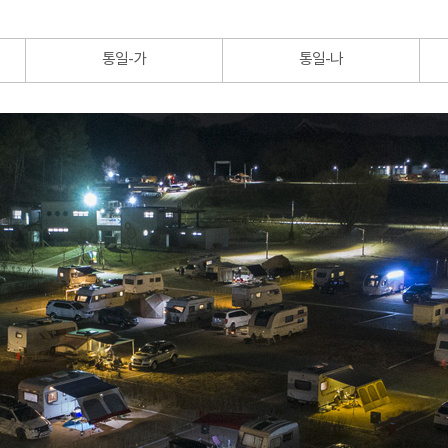
통일-가
통일-나