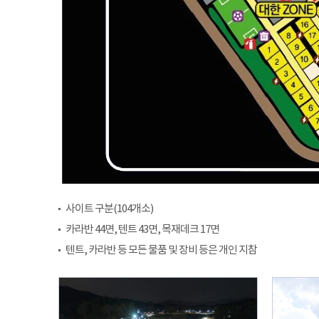
사이트 구분(104개소)
카라반 44면, 텐트 43면, 목재데크 17면
텐트, 카라반 등 모든 물품 및 장비 등은 개인 지참