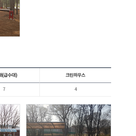
대(급수대)
크린하우스
7
4