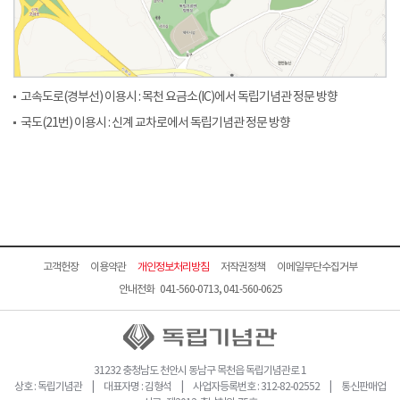
고속도로(경부선) 이용시 : 목천 요금소(IC)에서 독립기념관 정문 방향
국도(21번) 이용시 : 신계 교차로에서 독립기념관 정문 방향
고객헌장
이용약관
개인정보처리방침
저작권정책
이메일무단수집거부
안내전화 041-560-0713, 041-560-0625
31232 충청남도 천안시 동남구 목천읍 독립기념관로 1
상호 : 독립기념관 | 대표자명 : 김형석 | 사업자등록번호 : 312-82-02552 | 통신판매업