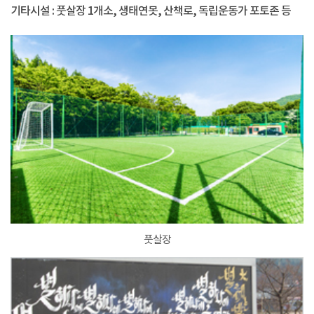
기타시설 : 풋살장 1개소, 생태연못, 산책로, 독립운동가 포토존 등
풋살장