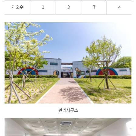
개소수
1
3
7
4
관리사무소