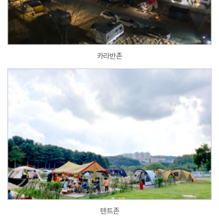
카라반존
텐트존