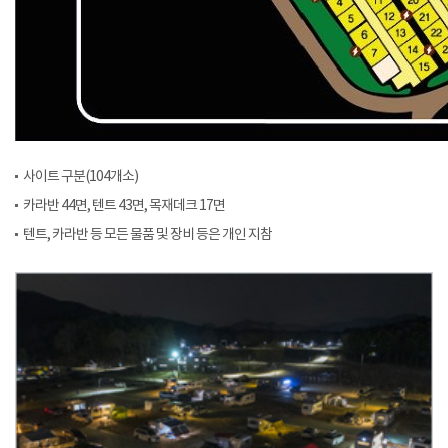
사이트 구분(104개소)
카라반 44면, 텐트 43면, 목재데크 17면
텐트, 카라반 등 모든 물품 및 장비 등은 개인 지참