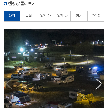
캠핑장 둘러보기
대한
독립
통일-가
통일-나
만세
풋살장