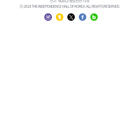
신고 : 제2012-충남천안-75호
ⓒ 2018 THE INDEPENDENCE HALL OF KOREA. ALL RIGHTS RESERVED.