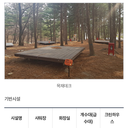
목재데크
기반시설
개수대(급
크린하우
시설명
샤워장
화장실
수대)
스