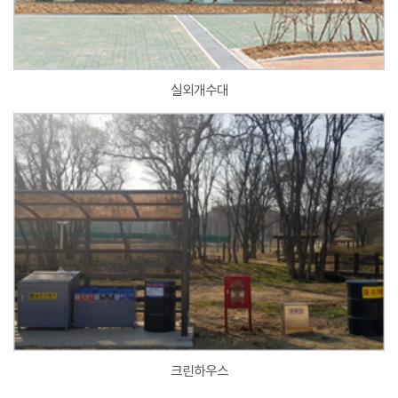
실외개수대
크린하우스