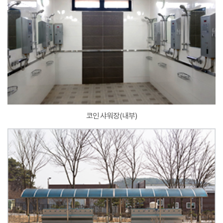
코인 샤워장(내부)