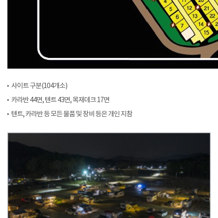
사이트 구분(104개소)
카라반 44면, 텐트 43면, 목재데크 17면
텐트, 카라반 등 모든 물품 및 장비 등은 개인 지참