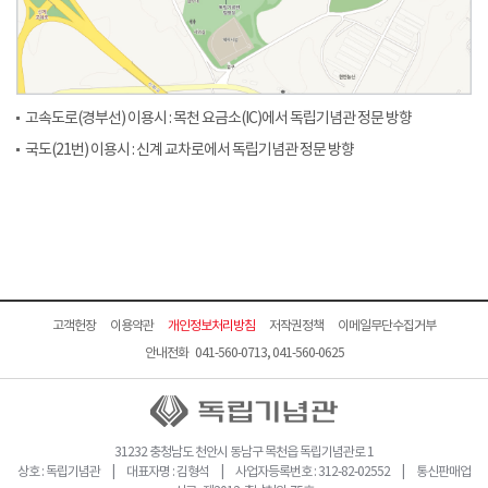
고속도로(경부선) 이용시 : 목천 요금소(IC)에서 독립기념관 정문 방향
국도(21번) 이용시 : 신계 교차로에서 독립기념관 정문 방향
고객헌장
이용약관
개인정보처리방침
저작권정책
이메일무단수집거부
안내전화 041-560-0713, 041-560-0625
31232 충청남도 천안시 동남구 목천읍 독립기념관로 1
상호 : 독립기념관 | 대표자명 : 김형석 | 사업자등록번호 : 312-82-02552 | 통신판매업