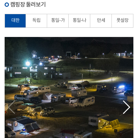
캠핑장 둘러보기
대한
독립
통일-가
통일-나
만세
풋살장