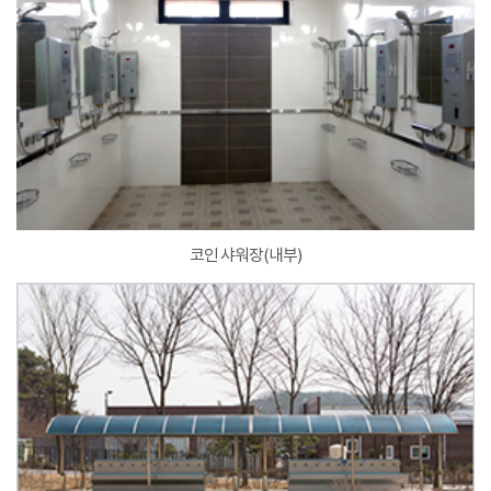
코인 샤워장(내부)