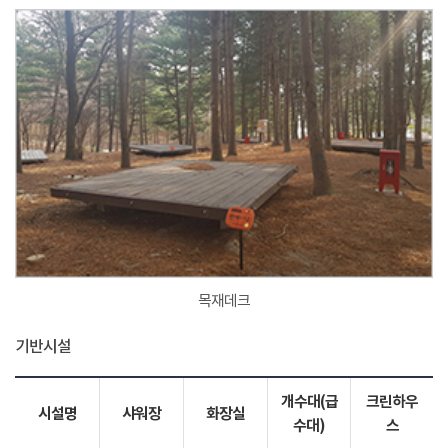
목재데크
기반시설
개수대(급
크린하우
시설명
샤워장
화장실
수대)
스