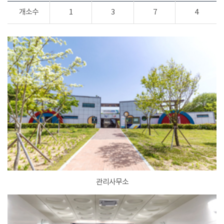
개소수
1
3
7
4
관리사무소