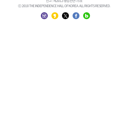
신고 : 제2012-충남천안-75호
ⓒ 2018 THE INDEPENDENCE HALL OF KOREA. ALL RIGHTS RESERVED.