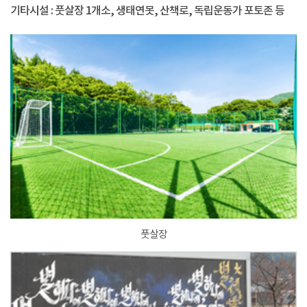
기타시설 : 풋살장 1개소, 생태연못, 산책로, 독립운동가 포토존 등
풋살장