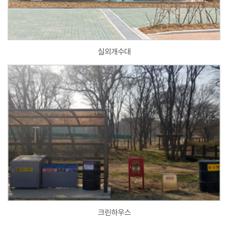
실외개수대
크린하우스