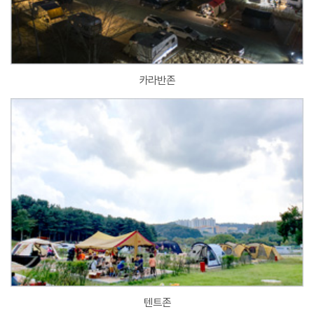
카라반존
텐트존