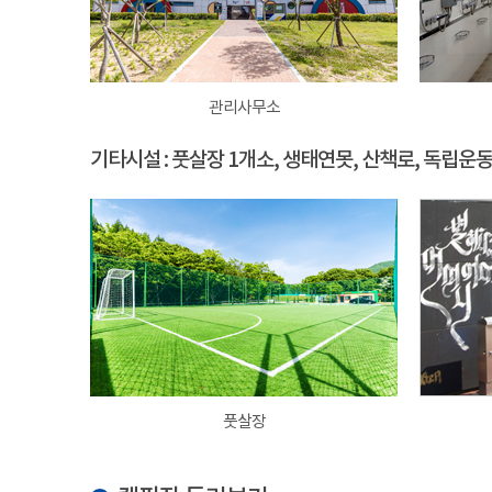
관리사무소
기타시설 : 풋살장 1개소, 생태연못, 산책로, 독립운
풋살장