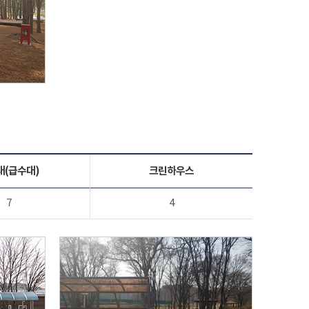
대(급수대)
크린하우스
7
4