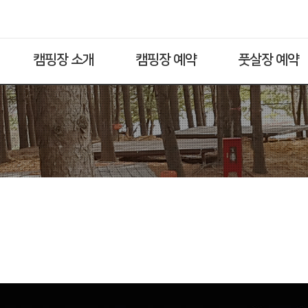
캠핑장 소개
캠핑장 예약
풋살장 예약