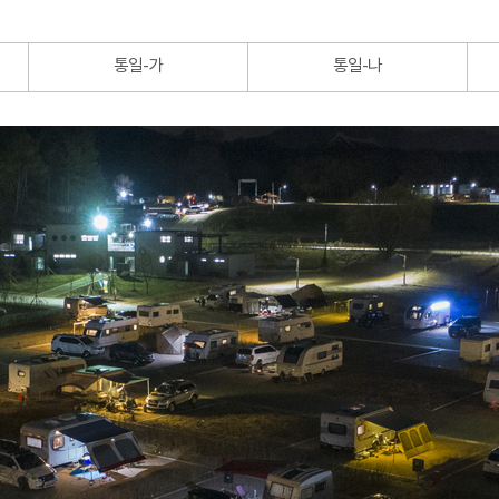
통일-가
통일-나