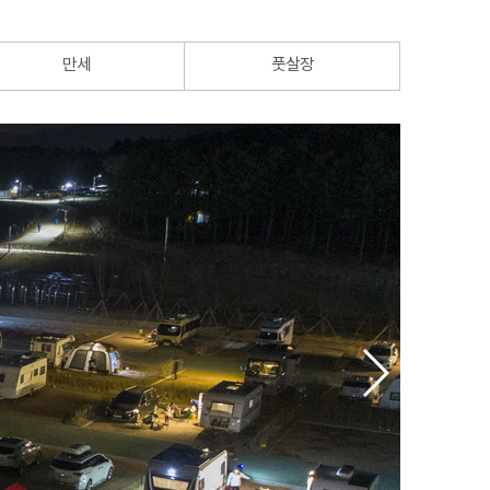
만세
풋살장