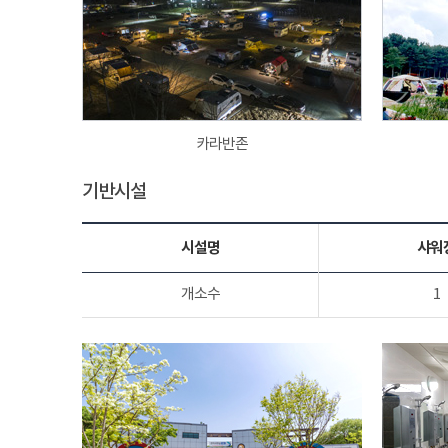
카라반존
기반시설
시설명
샤워
개소수
1