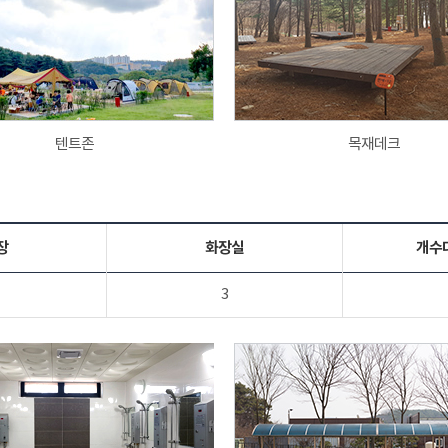
텐트존
목재데크
장
화장실
개수
3