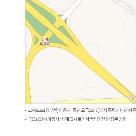
고속도로(경부선) 이용시 : 목천 요금소(IC)에서 독립기념관 정문
국도(21번) 이용시 : 신계 교차로에서 독립기념관 정문 방향