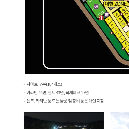
사이트 구분(104개소)
카라반 44면, 텐트 43면, 목재데크 17면
텐트, 카라반 등 모든 물품 및 장비 등은 개인 지참