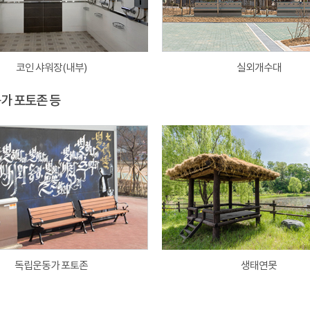
코인 샤워장(내부)
실외개수대
동가 포토존 등
독립운동가 포토존
생태연못