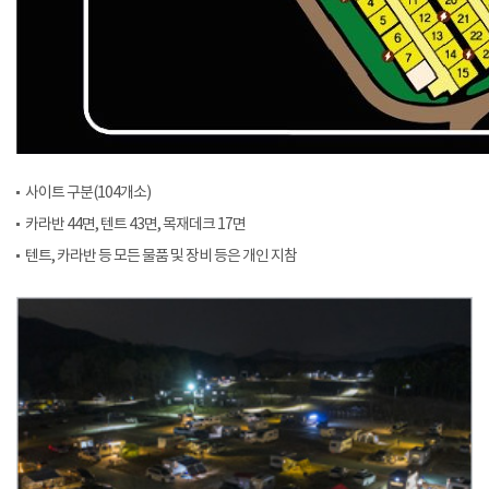
사이트 구분(104개소)
카라반 44면, 텐트 43면, 목재데크 17면
텐트, 카라반 등 모든 물품 및 장비 등은 개인 지참