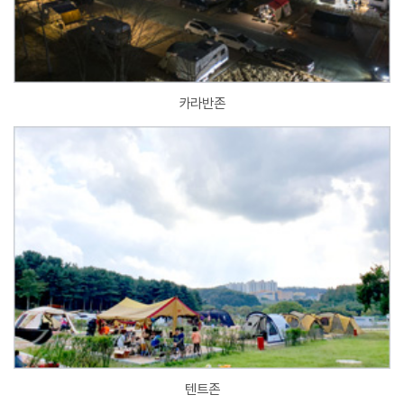
카라반존
텐트존