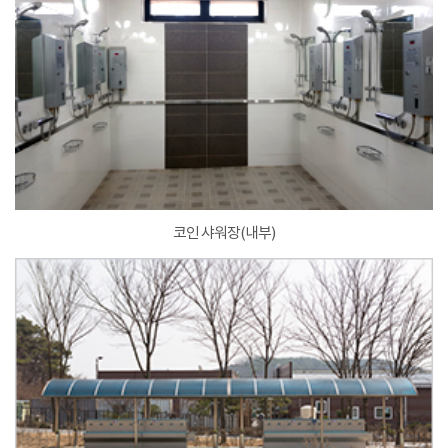
코인 샤워장(내부)