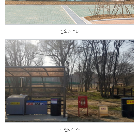
실외개수대
크린하우스