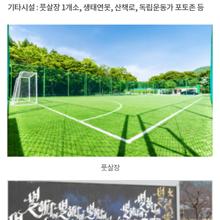
기타시설 : 풋살장 1개소, 생태연못, 산책로, 독립운동가 포토존 등
풋살장