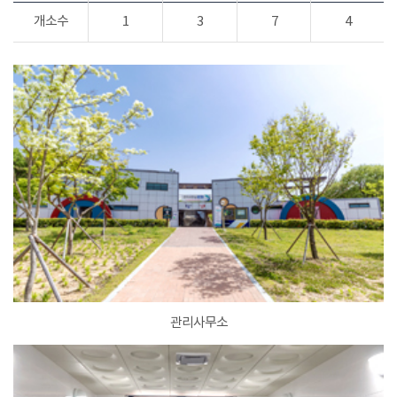
개소수
1
3
7
4
관리사무소