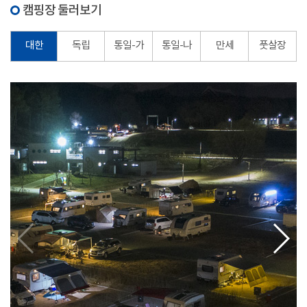
캠핑장 둘러보기
대한
독립
통일-가
통일-나
만세
풋살장