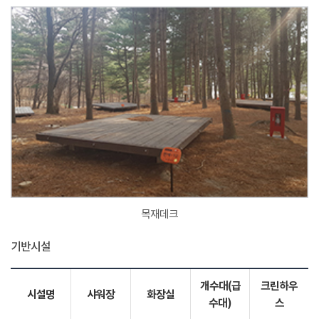
목재데크
기반시설
개수대(급
크린하우
시설명
샤워장
화장실
수대)
스