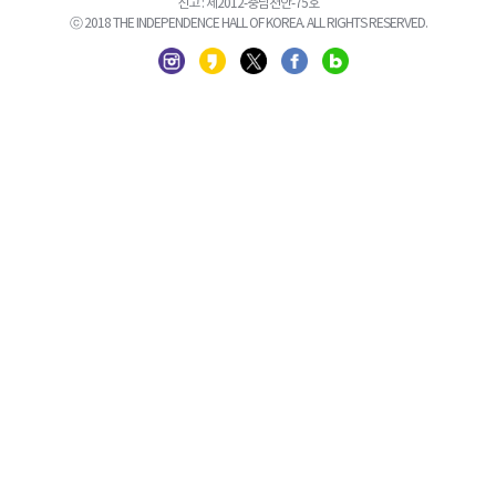
신고 : 제2012-충남천안-75호
ⓒ 2018 THE INDEPENDENCE HALL OF KOREA. ALL RIGHTS RESERVED.