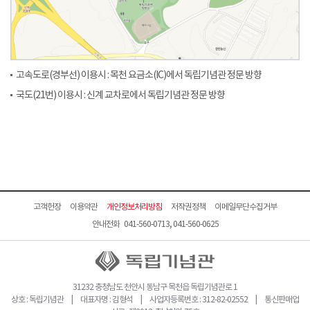
고속도로(경부선) 이용시 : 목천 요금소(IC)에서 독립기념관 정문 방향
국도(21번) 이용시 : 신계 교차로에서 독립기념관 정문 방향
고객헌장
이용약관
개인정보처리방침
저작권정책
이메일무단수집거부
안내전화 041-560-0713, 041-560-0625
31232 충청남도 천안시 동남구 목천읍 독립기념관로 1
상호 : 독립기념관 | 대표자명 : 김형석 | 사업자등록번호 : 312-82-02552 | 통신판매업