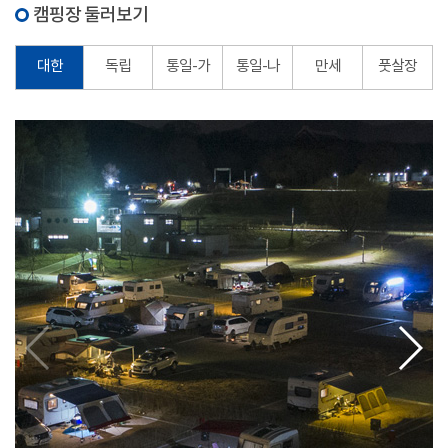
캠핑장 둘러보기
대한
독립
통일-가
통일-나
만세
풋살장