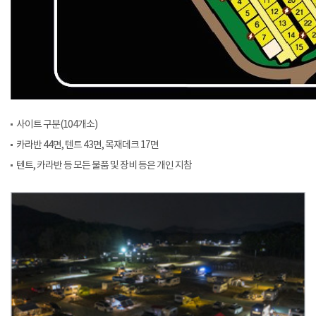
사이트 구분(104개소)
카라반 44면, 텐트 43면, 목재데크 17면
텐트, 카라반 등 모든 물품 및 장비 등은 개인 지참