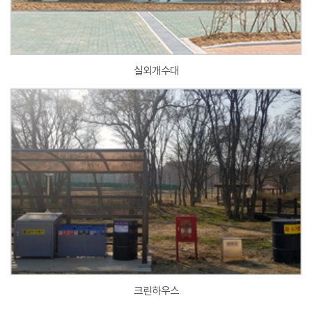
실외개수대
크린하우스