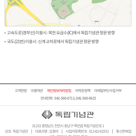
고속도로(경부선) 이용시 : 목천 요금소(IC)에서 독립기념관 정문 방향
국도(21번) 이용시 : 신계 교차로에서 독립기념관 정문 방향
고객헌장
이용약관
개인정보처리방침
저작권정책
이메일무단수집거부
안내전화 041-560-0713, 041-560-0625
31232 충청남도 천안시 동남구 목천읍 독립기념관로 1
상호 : 독립기념관 | 대표자명 : 김형석 | 사업자등록번호 : 312-82-02552 | 통신판매업