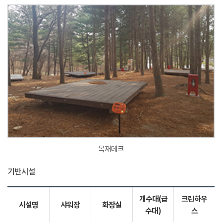
목재데크
기반시설
개수대(급
크린하우
시설명
샤워장
화장실
수대)
스