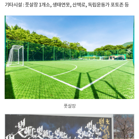
기타시설 : 풋살장 1개소, 생태연못, 산책로, 독립운동가 포토존 등
풋살장