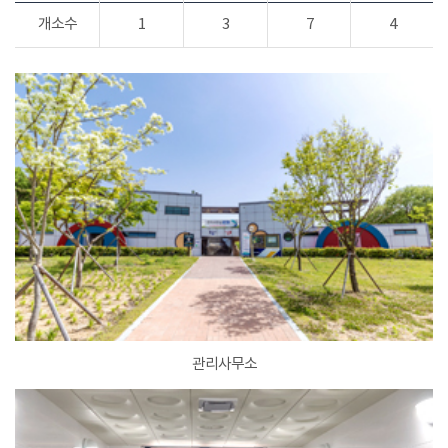
개소수
1
3
7
4
관리사무소