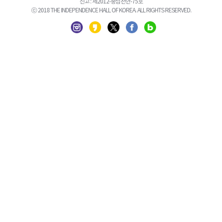
신고 : 제2012-충남천안-75호
ⓒ 2018 THE INDEPENDENCE HALL OF KOREA. ALL RIGHTS RESERVED.