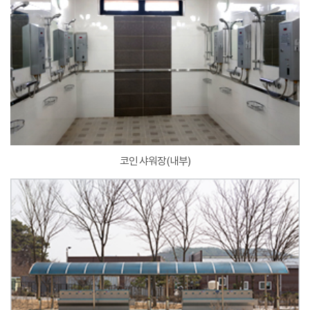
코인 샤워장(내부)