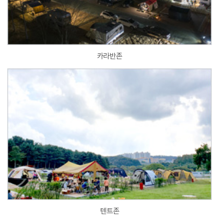
카라반존
텐트존