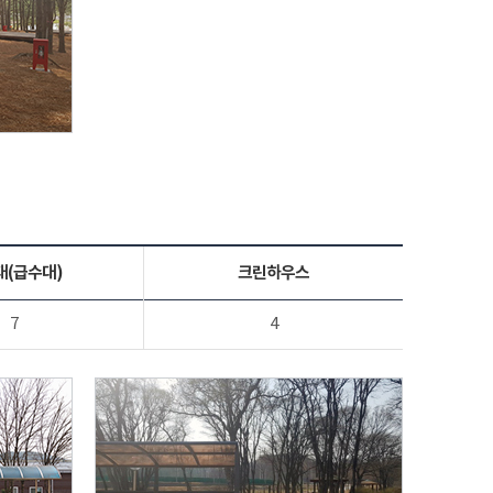
대(급수대)
크린하우스
7
4