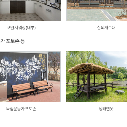
코인 샤워장(내부)
실외개수대
동가 포토존 등
독립운동가 포토존
생태연못