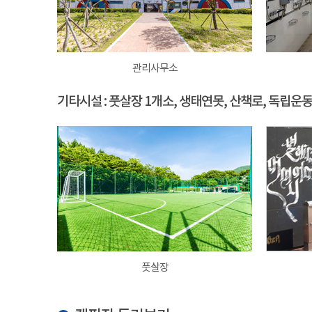
관리사무소
기타시설 : 풋살장 1개소, 생태연못, 산책로, 독립운
풋살장