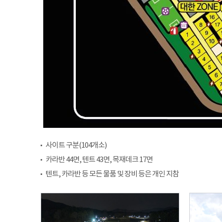
사이트 구분(104개소)
카라반 44면, 텐트 43면, 목재데크 17면
텐트, 카라반 등 모든 물품 및 장비 등은 개인 지참