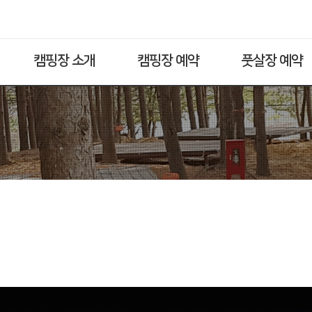
캠핑장 소개
캠핑장 예약
풋살장 예약