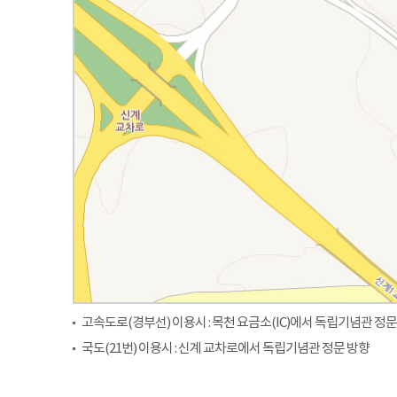
고속도로(경부선) 이용시 : 목천 요금소(IC)에서 독립기념관 정문
국도(21번) 이용시 : 신계 교차로에서 독립기념관 정문 방향