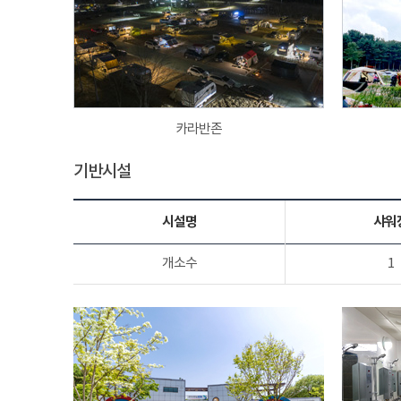
카라반존
기반시설
시설명
샤워
개소수
1