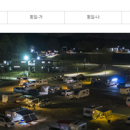
통일-가
통일-나