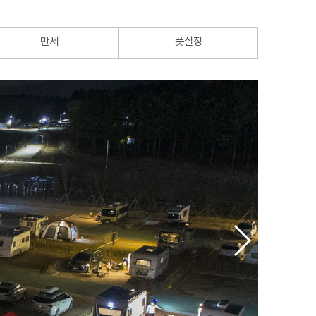
만세
풋살장