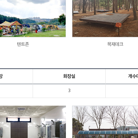
텐트존
목재데크
장
화장실
개수
3