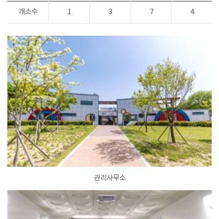
개소수
1
3
7
4
관리사무소