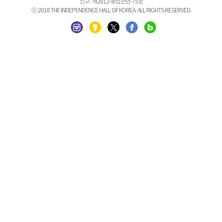
신고 : 제2012-충남천안-75호
ⓒ 2018 THE INDEPENDENCE HALL OF KOREA. ALL RIGHTS RESERVED.