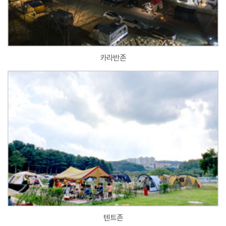
카라반존
텐트존