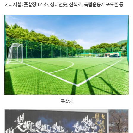
기타시설 : 풋살장 1개소, 생태연못, 산책로, 독립운동가 포토존 등
풋살장