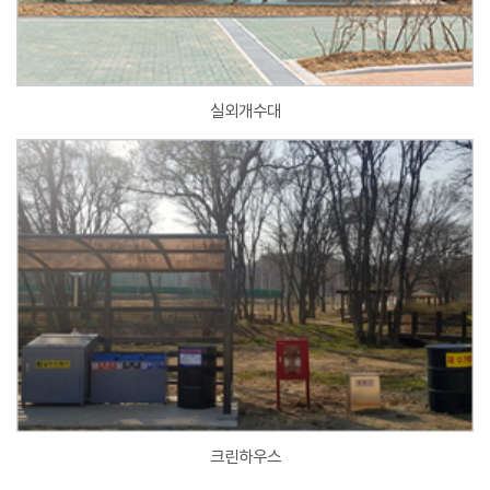
실외개수대
크린하우스