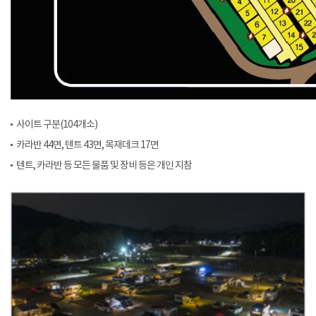
사이트 구분(104개소)
카라반 44면, 텐트 43면, 목재데크 17면
텐트, 카라반 등 모든 물품 및 장비 등은 개인 지참