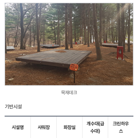
목재데크
기반시설
개수대(급
크린하우
시설명
샤워장
화장실
수대)
스