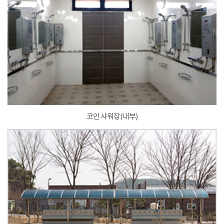
코인 샤워장(내부)