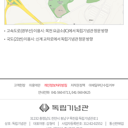
고속도로(경부선) 이용시 : 목천 요금소(IC)에서 독립기념관 정문 방향
국도(21번) 이용시 : 신계 교차로에서 독립기념관 정문 방향
고객헌장
이용약관
개인정보처리방침
저작권정책
이메일무단수집거부
안내전화 041-560-0713, 041-560-0625
31232 충청남도 천안시 동남구 목천읍 독립기념관로 1
상호 : 독립기념관 | 대표자명 : 김형석 | 사업자등록번호 : 312-82-02552 | 통신판매업