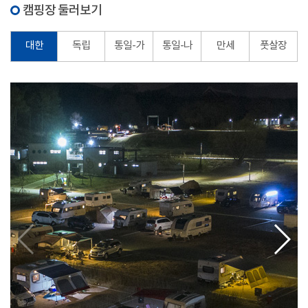
캠핑장 둘러보기
대한
독립
통일-가
통일-나
만세
풋살장