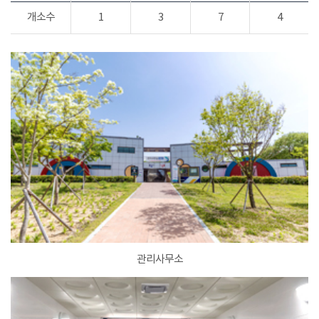
개소수
1
3
7
4
관리사무소