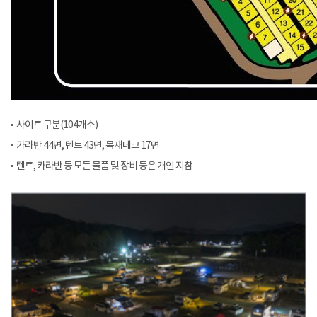
사이트 구분(104개소)
카라반 44면, 텐트 43면, 목재데크 17면
텐트, 카라반 등 모든 물품 및 장비 등은 개인 지참