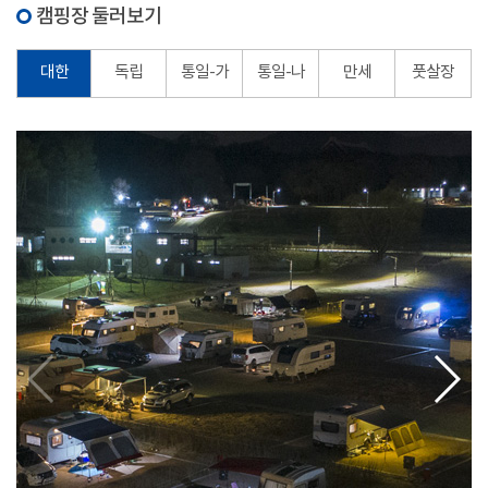
캠핑장 둘러보기
대한
독립
통일-가
통일-나
만세
풋살장