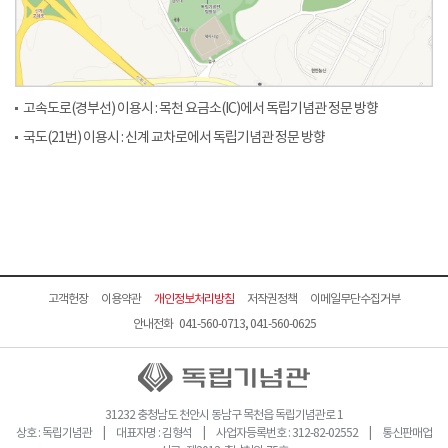
고속도로(경부선) 이용시 : 목천 요금소(IC)에서 독립기념관 정문 방향
국도(21번) 이용시 : 신계 교차로에서 독립기념관 정문 방향
고객헌장
이용약관
개인정보처리방침
저작권정책
이메일무단수집거부
안내전화 041-560-0713, 041-560-0625
31232 충청남도 천안시 동남구 목천읍 독립기념관로 1
상호 : 독립기념관 | 대표자명 : 김형석 | 사업자등록번호 : 312-82-02552 | 통신판매업