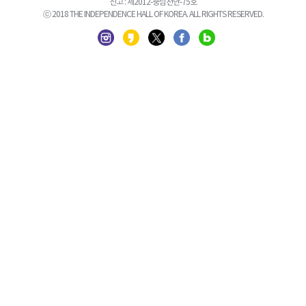
신고 : 제2012-충남천안-75호
ⓒ 2018 THE INDEPENDENCE HALL OF KOREA. ALL RIGHTS RESERVED.