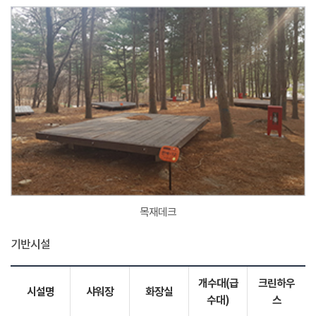
목재데크
기반시설
개수대(급
크린하우
시설명
샤워장
화장실
수대)
스