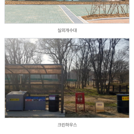
실외개수대
크린하우스