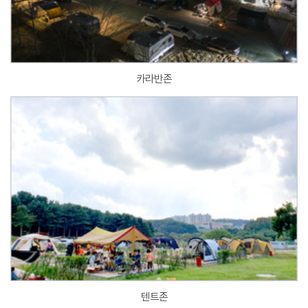
카라반존
텐트존