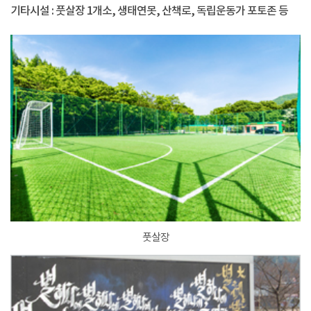
기타시설 : 풋살장 1개소, 생태연못, 산책로, 독립운동가 포토존 등
풋살장