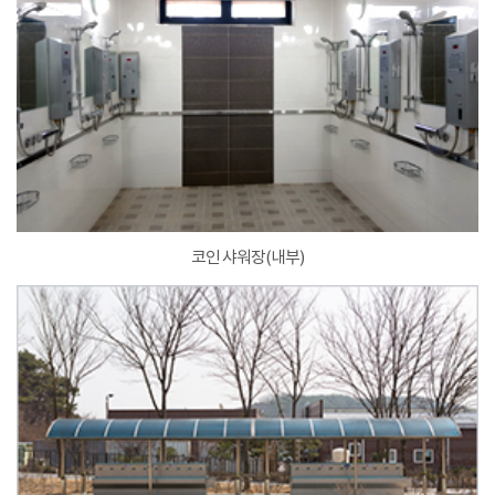
코인 샤워장(내부)