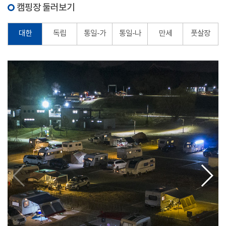
캠핑장 둘러보기
대한
독립
통일-가
통일-나
만세
풋살장