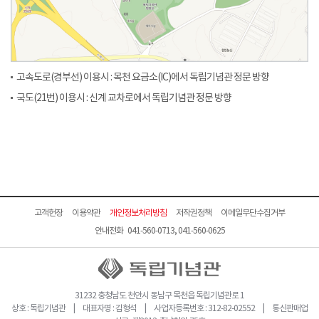
고속도로(경부선) 이용시 : 목천 요금소(IC)에서 독립기념관 정문 방향
국도(21번) 이용시 : 신계 교차로에서 독립기념관 정문 방향
고객헌장
이용약관
개인정보처리방침
저작권정책
이메일무단수집거부
안내전화 041-560-0713, 041-560-0625
31232 충청남도 천안시 동남구 목천읍 독립기념관로 1
상호 : 독립기념관 | 대표자명 : 김형석 | 사업자등록번호 : 312-82-02552 | 통신판매업