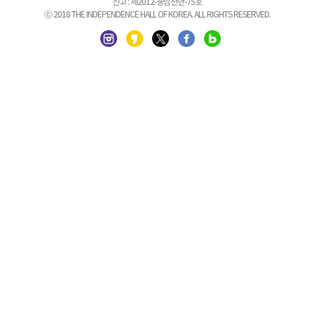
신고 : 제2012-충남천안-75호
ⓒ 2018 THE INDEPENDENCE HALL OF KOREA. ALL RIGHTS RESERVED.