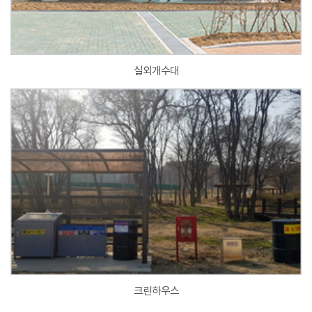
실외개수대
크린하우스