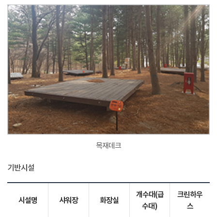
목재데크
기반시설
개수대(급
크린하우
시설명
샤워장
화장실
수대)
스