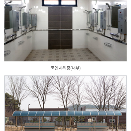
코인 샤워장(내부)