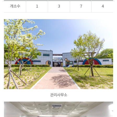
개소수
1
3
7
4
관리사무소