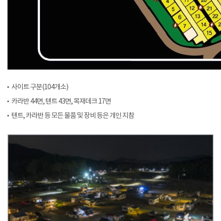
사이트 구분(104개소)
카라반 44면, 텐트 43면, 목재데크 17면
텐트, 카라반 등 모든 물품 및 장비 등은 개인 지참