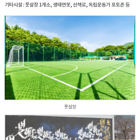
기타시설 : 풋살장 1개소, 생태연못, 산책로, 독립운동가 포토존 등
풋살장