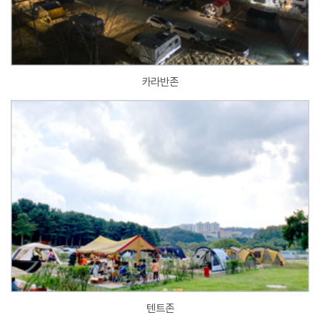
카라반존
텐트존