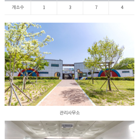
개소수
1
3
7
4
관리사무소