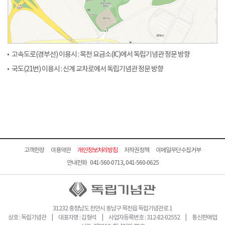
고속도로(경부선) 이용시 : 목천 요금소(IC)에서 독립기념관 정문 방향
국도(21번) 이용시 : 신계 교차로에서 독립기념관 정문 방향
고객헌장
이용약관
개인정보처리방침
저작권정책
이메일무단수집거부
안내전화 041-560-0713, 041-560-0625
31232 충청남도 천안시 동남구 목천읍 독립기념관로 1
상호 : 독립기념관 | 대표자명 : 김형석 | 사업자등록번호 : 312-82-02552 | 통신판매업