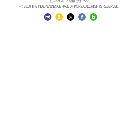
신고 : 제2012-충남천안-75호
ⓒ 2018 THE INDEPENDENCE HALL OF KOREA. ALL RIGHTS RESERVED.