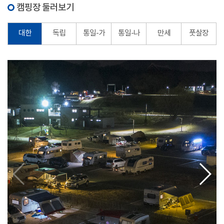
캠핑장 둘러보기
대한
독립
통일-가
통일-나
만세
풋살장