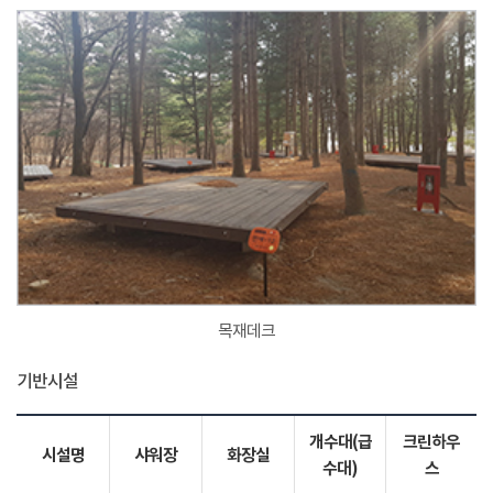
목재데크
기반시설
개수대(급
크린하우
시설명
샤워장
화장실
수대)
스