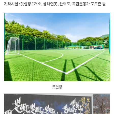
기타시설 : 풋살장 1개소, 생태연못, 산책로, 독립운동가 포토존 등
풋살장