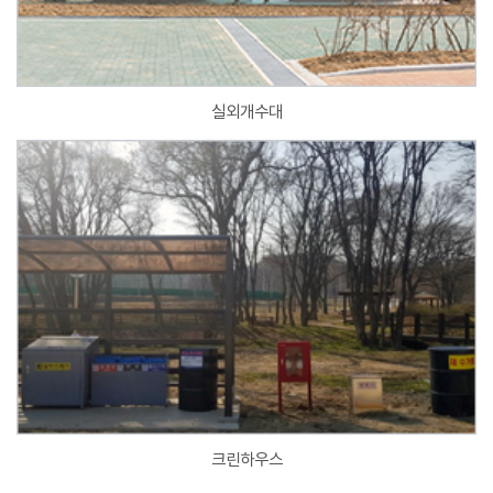
실외개수대
크린하우스