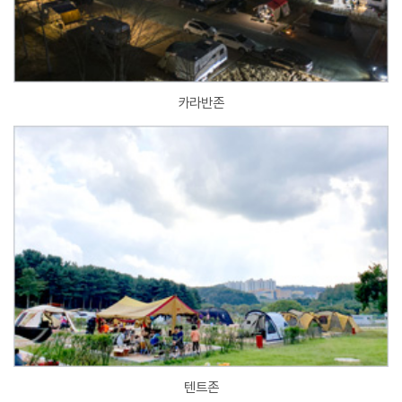
카라반존
텐트존