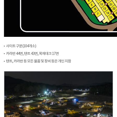
사이트 구분(104개소)
카라반 44면, 텐트 43면, 목재데크 17면
텐트, 카라반 등 모든 물품 및 장비 등은 개인 지참