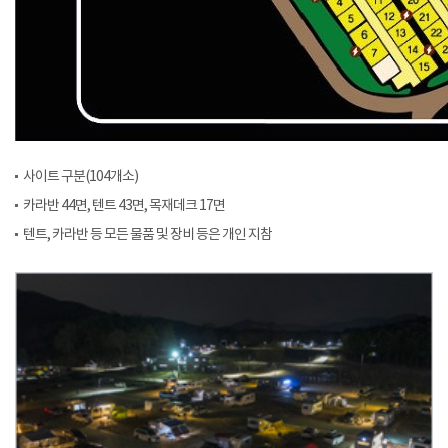
사이트 구분(104개소)
카라반 44면, 텐트 43면, 목재데크 17면
텐트, 카라반 등 모든 물품 및 장비 등은 개인 지참