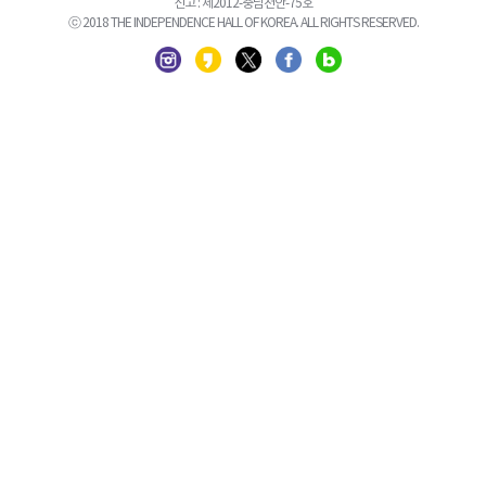
신고 : 제2012-충남천안-75호
ⓒ 2018 THE INDEPENDENCE HALL OF KOREA. ALL RIGHTS RESERVED.