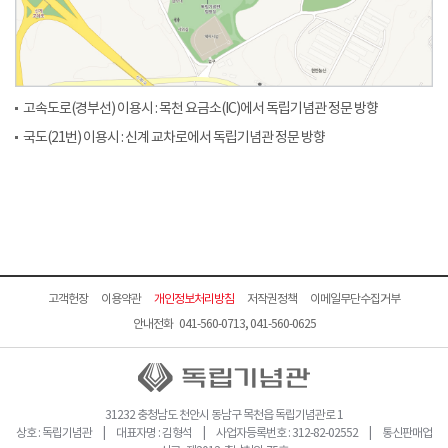
고속도로(경부선) 이용시 : 목천 요금소(IC)에서 독립기념관 정문 방향
국도(21번) 이용시 : 신계 교차로에서 독립기념관 정문 방향
고객헌장
이용약관
개인정보처리방침
저작권정책
이메일무단수집거부
안내전화 041-560-0713, 041-560-0625
31232 충청남도 천안시 동남구 목천읍 독립기념관로 1
상호 : 독립기념관 | 대표자명 : 김형석 | 사업자등록번호 : 312-82-02552 | 통신판매업