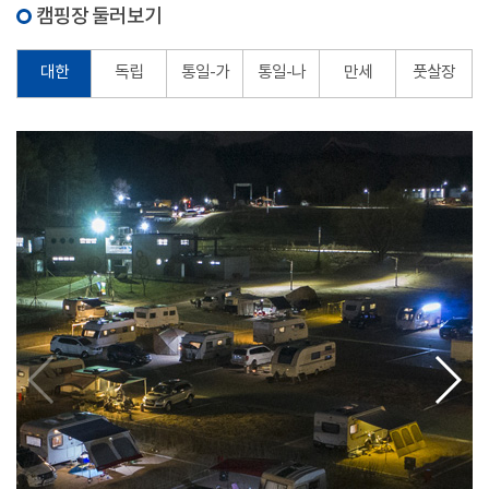
캠핑장 둘러보기
대한
독립
통일-가
통일-나
만세
풋살장