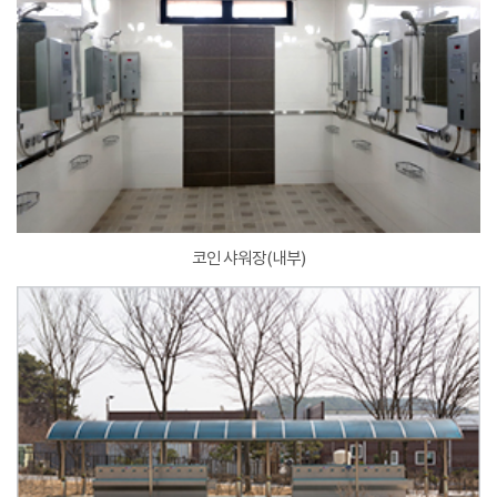
코인 샤워장(내부)