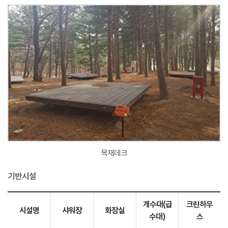
목재데크
기반시설
개수대(급
크린하우
시설명
샤워장
화장실
수대)
스