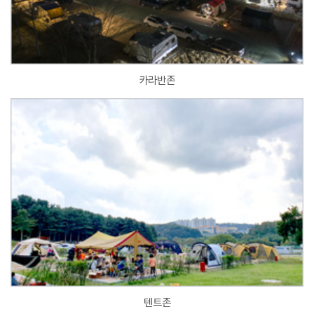
카라반존
텐트존