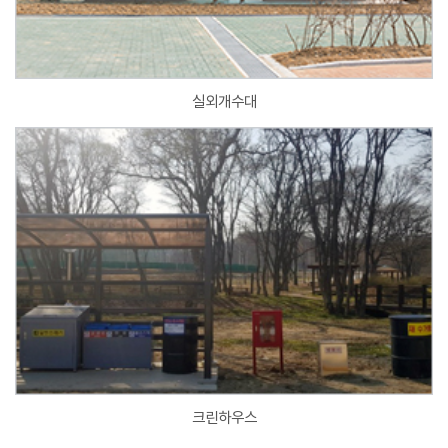
실외개수대
크린하우스