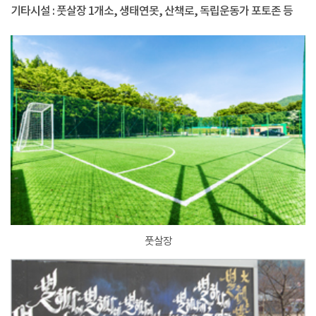
기타시설 : 풋살장 1개소, 생태연못, 산책로, 독립운동가 포토존 등
풋살장