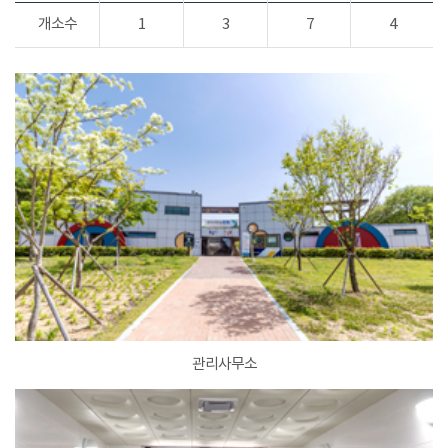
개소수
1
3
7
4
관리사무소