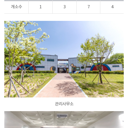
개소수
1
3
7
4
관리사무소