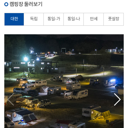
캠핑장 둘러보기
대한
독립
통일-가
통일-나
만세
풋살장