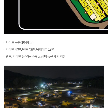
사이트 구분(104개소)
카라반 44면, 텐트 43면, 목재데크 17면
텐트, 카라반 등 모든 물품 및 장비 등은 개인 지참