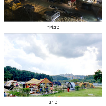
카라반존
텐트존