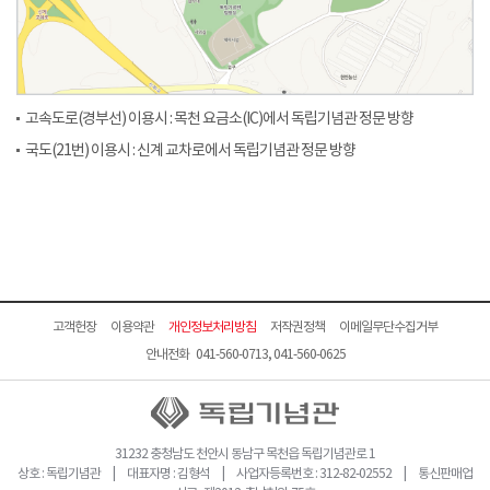
고속도로(경부선) 이용시 : 목천 요금소(IC)에서 독립기념관 정문 방향
국도(21번) 이용시 : 신계 교차로에서 독립기념관 정문 방향
고객헌장
이용약관
개인정보처리방침
저작권정책
이메일무단수집거부
안내전화 041-560-0713, 041-560-0625
31232 충청남도 천안시 동남구 목천읍 독립기념관로 1
상호 : 독립기념관 | 대표자명 : 김형석 | 사업자등록번호 : 312-82-02552 | 통신판매업