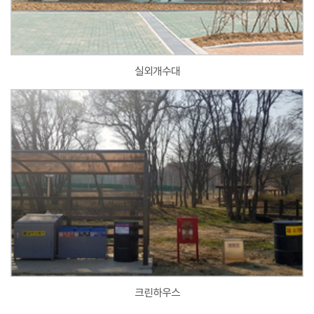
실외개수대
크린하우스