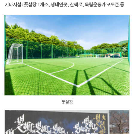
기타시설 : 풋살장 1개소, 생태연못, 산책로, 독립운동가 포토존 등
풋살장