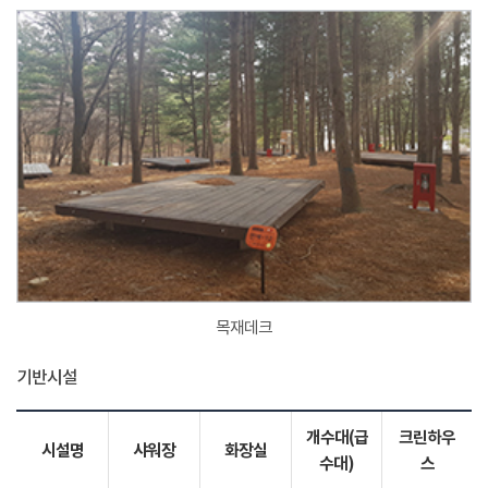
목재데크
기반시설
개수대(급
크린하우
시설명
샤워장
화장실
수대)
스