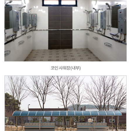
코인 샤워장(내부)