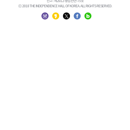
신고 : 제2012-충남천안-75호
ⓒ 2018 THE INDEPENDENCE HALL OF KOREA. ALL RIGHTS RESERVED.