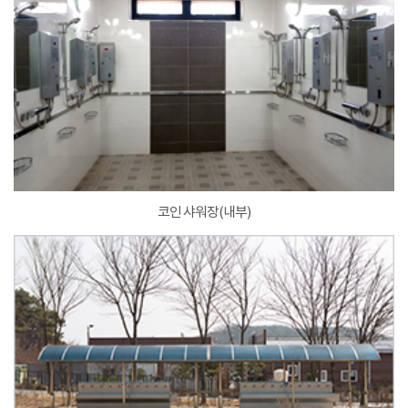
코인 샤워장(내부)