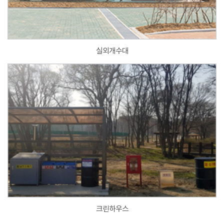
실외개수대
크린하우스