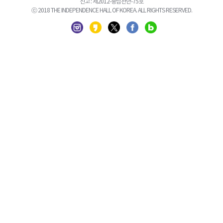
신고 : 제2012-충남천안-75호
ⓒ 2018 THE INDEPENDENCE HALL OF KOREA. ALL RIGHTS RESERVED.