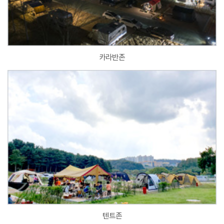
카라반존
텐트존