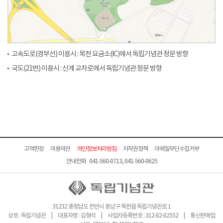
고속도로(경부선) 이용시 : 목천 요금소(IC)에서 독립기념관 정문 방향
국도(21번) 이용시 : 신계 교차로에서 독립기념관 정문 방향
고객헌장
이용약관
개인정보처리방침
저작권정책
이메일무단수집거부
안내전화 041-560-0713, 041-560-0625
31232 충청남도 천안시 동남구 목천읍 독립기념관로 1
상호 : 독립기념관 | 대표자명 : 김형석 | 사업자등록번호 : 312-82-02552 | 통신판매업