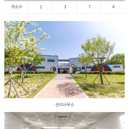
개소수
1
3
7
4
관리사무소