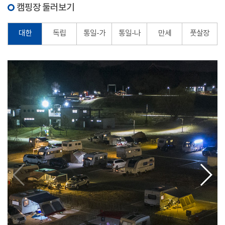
캠핑장 둘러보기
대한
독립
통일-가
통일-나
만세
풋살장