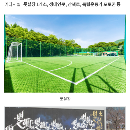
기타시설 : 풋살장 1개소, 생태연못, 산책로, 독립운동가 포토존 등
풋살장