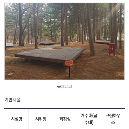
목재데크
기반시설
개수대(급
크린하우
시설명
샤워장
화장실
수대)
스