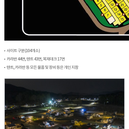
사이트 구분(104개소)
카라반 44면, 텐트 43면, 목재데크 17면
텐트, 카라반 등 모든 물품 및 장비 등은 개인 지참