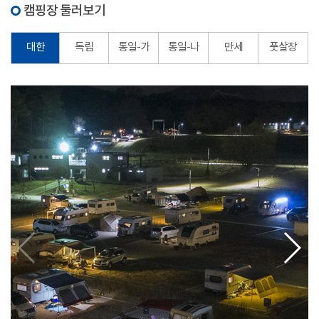
캠핑장 둘러보기
대한
독립
통일-가
통일-나
만세
풋살장