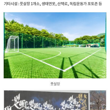
기타시설 : 풋살장 1개소, 생태연못, 산책로, 독립운동가 포토존 등
풋살장