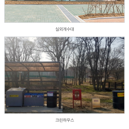
실외개수대
크린하우스