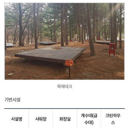
목재데크
기반시설
개수대(급
크린하우
시설명
샤워장
화장실
수대)
스