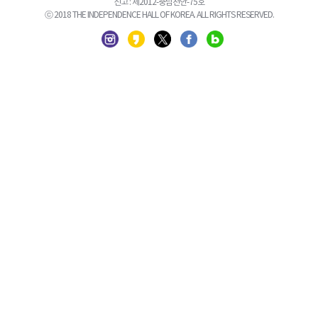
신고 : 제2012-충남천안-75호
ⓒ 2018 THE INDEPENDENCE HALL OF KOREA. ALL RIGHTS RESERVED.