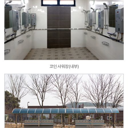
코인 샤워장(내부)