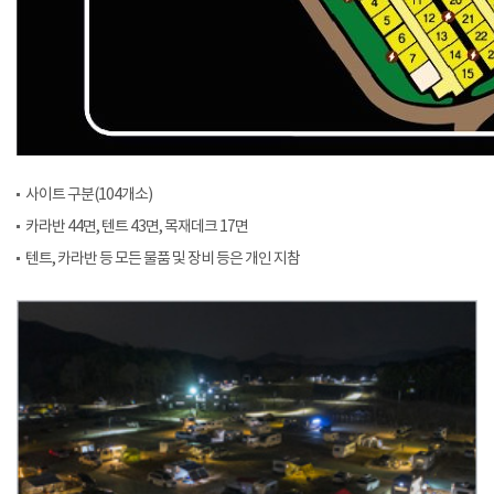
사이트 구분(104개소)
카라반 44면, 텐트 43면, 목재데크 17면
텐트, 카라반 등 모든 물품 및 장비 등은 개인 지참