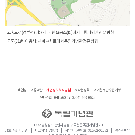
고속도로(경부선) 이용시 : 목천 요금소(IC)에서 독립기념관 정문 방향
국도(21번) 이용시 : 신계 교차로에서 독립기념관 정문 방향
고객헌장
이용약관
개인정보처리방침
저작권정책
이메일무단수집거부
안내전화 041-560-0713, 041-560-0625
31232 충청남도 천안시 동남구 목천읍 독립기념관로 1
상호 : 독립기념관 | 대표자명 : 김형석 | 사업자등록번호 : 312-82-02552 | 통신판매업