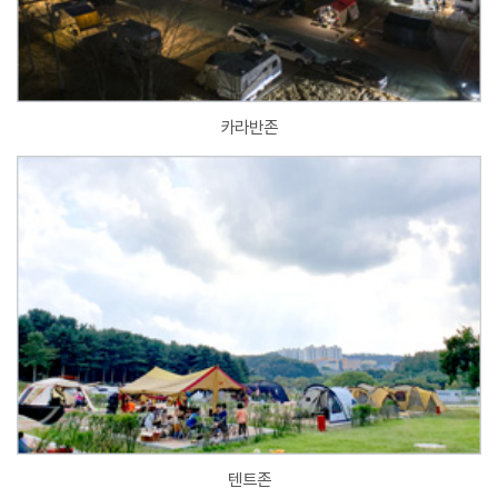
카라반존
텐트존