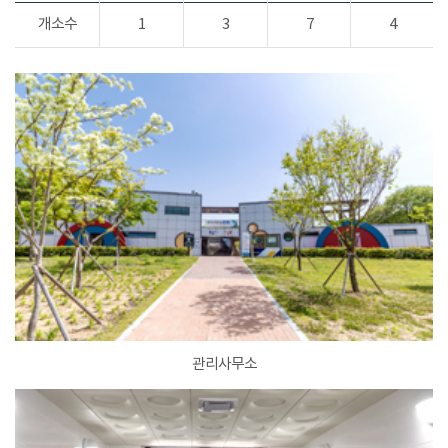
개소수
1
3
7
4
관리사무소