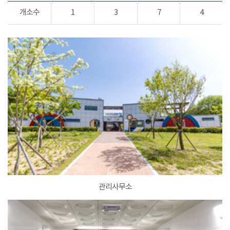
개소수
1
3
7
4
관리사무소