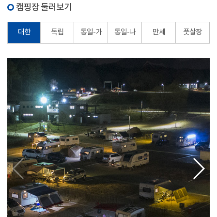
캠핑장 둘러보기
대한
독립
통일-가
통일-나
만세
풋살장