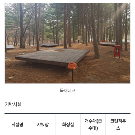
목재데크
기반시설
개수대(급
크린하우
시설명
샤워장
화장실
수대)
스