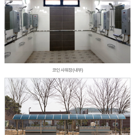
코인 샤워장(내부)