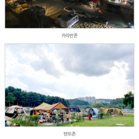
카라반존
텐트존