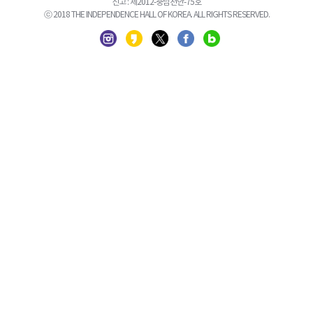
신고 : 제2012-충남천안-75호
ⓒ 2018 THE INDEPENDENCE HALL OF KOREA. ALL RIGHTS RESERVED.