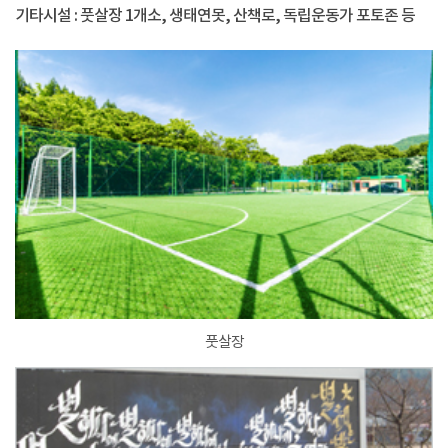
기타시설 : 풋살장 1개소, 생태연못, 산책로, 독립운동가 포토존 등
풋살장