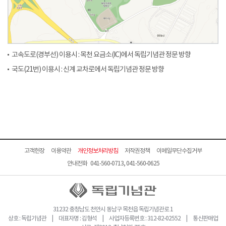
고속도로(경부선) 이용시 : 목천 요금소(IC)에서 독립기념관 정문 방향
국도(21번) 이용시 : 신계 교차로에서 독립기념관 정문 방향
고객헌장
이용약관
개인정보처리방침
저작권정책
이메일무단수집거부
안내전화 041-560-0713, 041-560-0625
31232 충청남도 천안시 동남구 목천읍 독립기념관로 1
상호 : 독립기념관 | 대표자명 : 김형석 | 사업자등록번호 : 312-82-02552 | 통신판매업