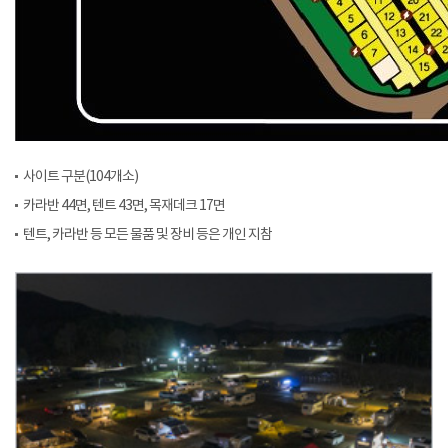
사이트 구분(104개소)
카라반 44면, 텐트 43면, 목재데크 17면
텐트, 카라반 등 모든 물품 및 장비 등은 개인 지참