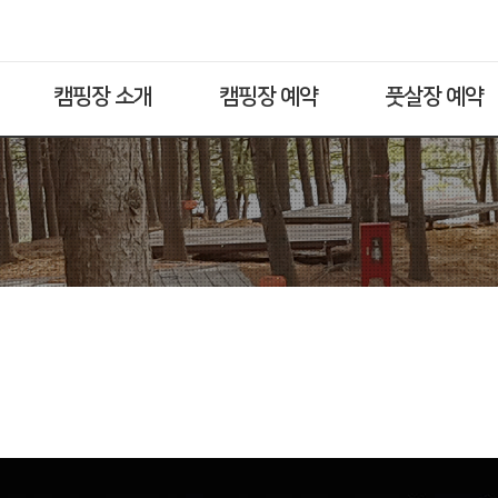
캠핑장 소개
캠핑장 예약
풋살장 예약