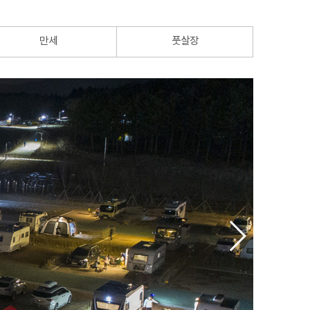
만세
풋살장