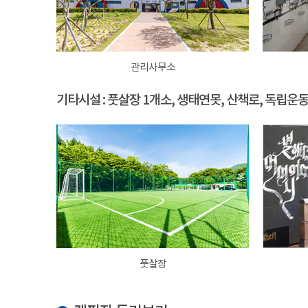
관리사무소
기타시설 : 풋살장 1개소, 생태연못, 산책로, 독립운
풋살장