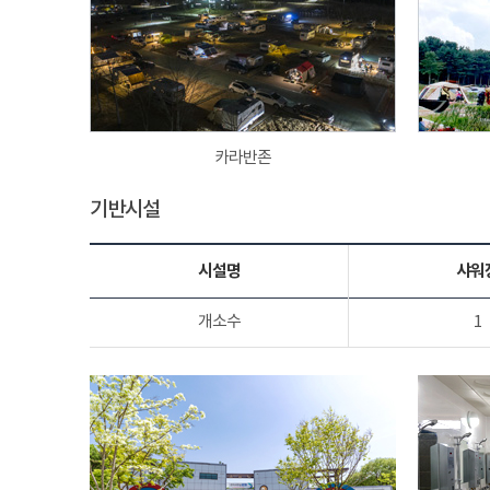
카라반존
기반시설
시설명
샤워
개소수
1