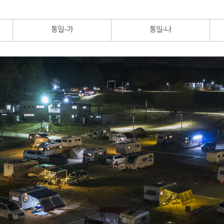
통일-가
통일-나