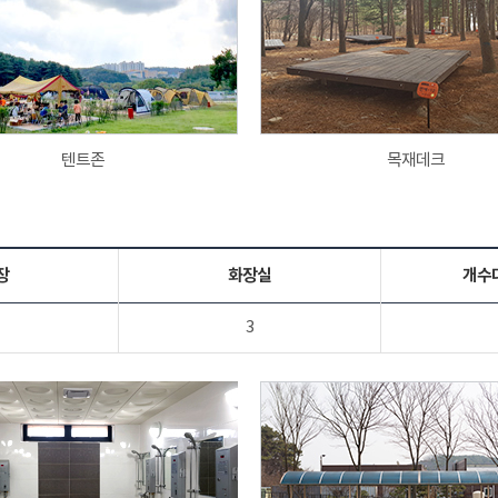
텐트존
목재데크
장
화장실
개수
3