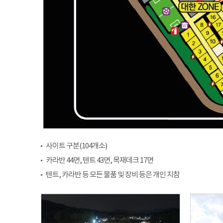
사이트 구분(104개소)
카라반 44면, 텐트 43면, 목재데크 17면
텐트, 카라반 등 모든 물품 및 장비 등은 개인 지참