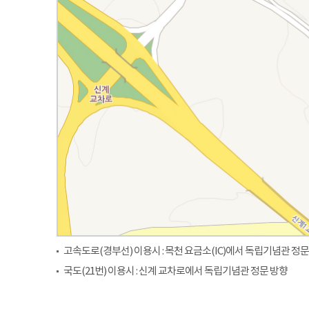
고속도로(경부선) 이용시 : 목천 요금소(IC)에서 독립기념관 정문
국도(21번) 이용시 : 신계 교차로에서 독립기념관 정문 방향