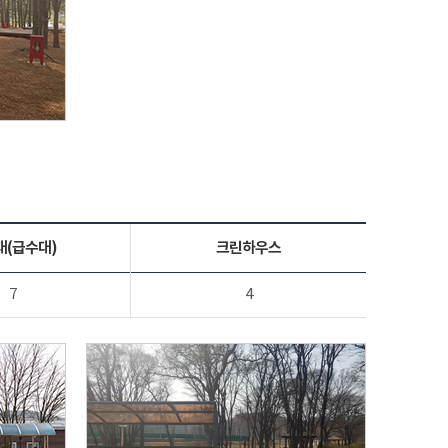
대(급수대)
크린하우스
7
4