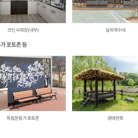
코인 샤워장(내부)
실외개수대
동가 포토존 등
독립운동가 포토존
생태연못