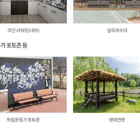
코인 샤워장(내부)
실외개수대
동가 포토존 등
독립운동가 포토존
생태연못