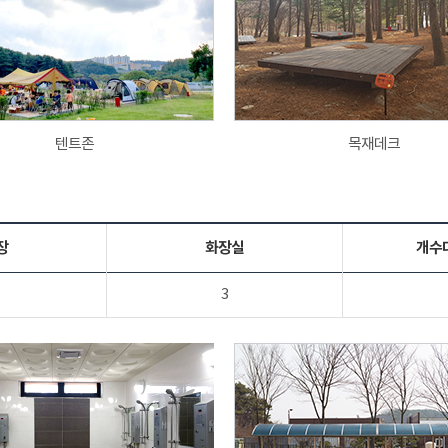
텐트존
목재데크
장
화장실
개수
3