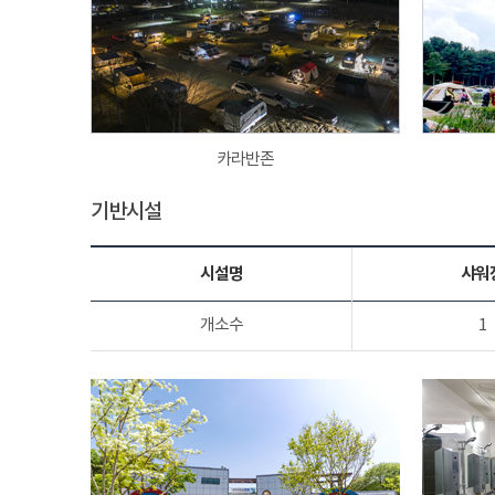
카라반존
기반시설
시설명
샤워
개소수
1