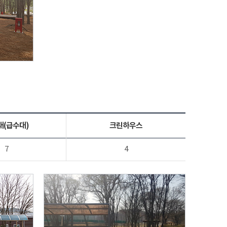
대(급수대)
크린하우스
7
4