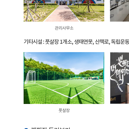
관리사무소
기타시설 : 풋살장 1개소, 생태연못, 산책로, 독립운
풋살장