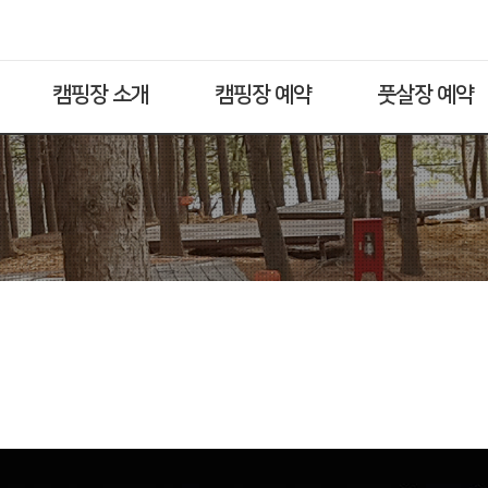
캠핑장 소개
캠핑장 예약
풋살장 예약