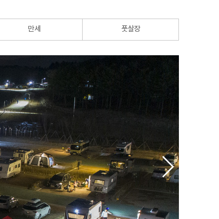
만세
풋살장