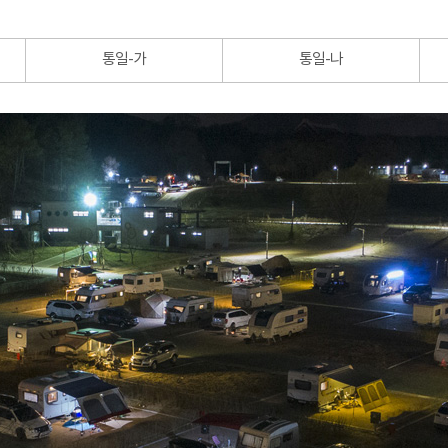
통일-가
통일-나