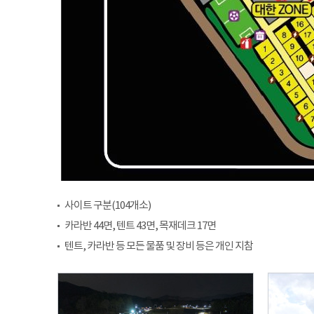
사이트 구분(104개소)
카라반 44면, 텐트 43면, 목재데크 17면
텐트, 카라반 등 모든 물품 및 장비 등은 개인 지참