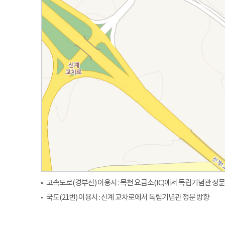
고속도로(경부선) 이용시 : 목천 요금소(IC)에서 독립기념관 정문
국도(21번) 이용시 : 신계 교차로에서 독립기념관 정문 방향