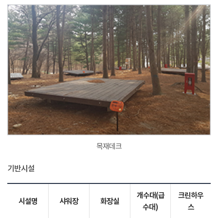
목재데크
기반시설
개수대(급
크린하우
시설명
샤워장
화장실
수대)
스