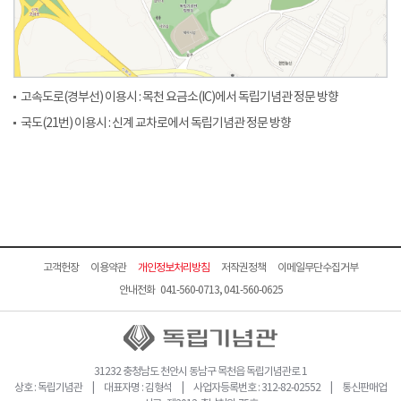
고속도로(경부선) 이용시 : 목천 요금소(IC)에서 독립기념관 정문 방향
국도(21번) 이용시 : 신계 교차로에서 독립기념관 정문 방향
고객헌장
이용약관
개인정보처리방침
저작권정책
이메일무단수집거부
안내전화 041-560-0713, 041-560-0625
31232 충청남도 천안시 동남구 목천읍 독립기념관로 1
상호 : 독립기념관 | 대표자명 : 김형석 | 사업자등록번호 : 312-82-02552 | 통신판매업