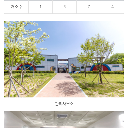
개소수
1
3
7
4
관리사무소