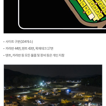
사이트 구분(104개소)
카라반 44면, 텐트 43면, 목재데크 17면
텐트, 카라반 등 모든 물품 및 장비 등은 개인 지참