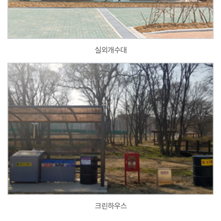
실외개수대
크린하우스