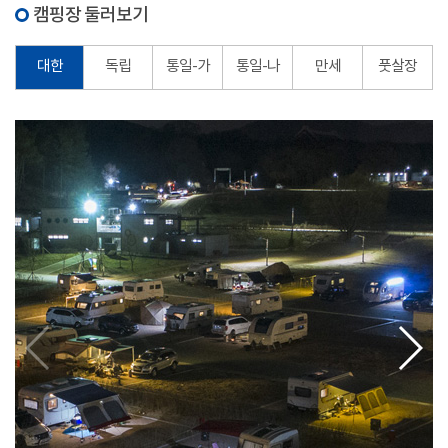
캠핑장 둘러보기
대한
독립
통일-가
통일-나
만세
풋살장