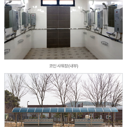
코인 샤워장(내부)