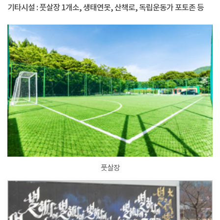
기타시설 : 풋살장 1개소, 생태연못, 산책로, 독립운동가 포토존 등
풋살장