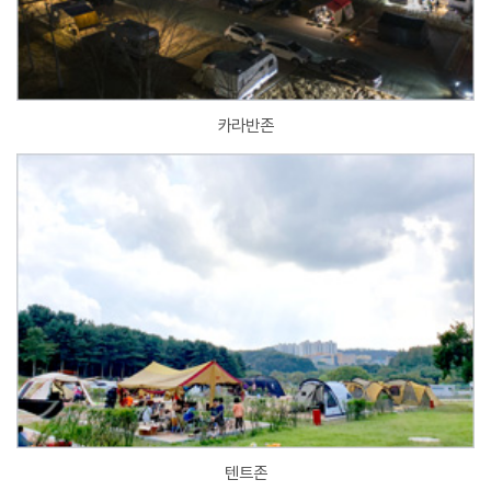
카라반존
텐트존