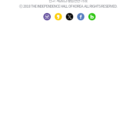
신고 : 제2012-충남천안-75호
ⓒ 2018 THE INDEPENDENCE HALL OF KOREA. ALL RIGHTS RESERVED.