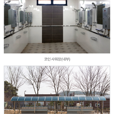
코인 샤워장(내부)