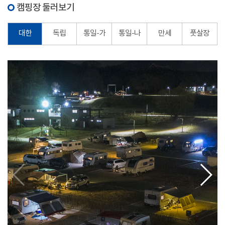
캠핑장 둘러보기
대한
독립
통일-가
통일-나
만세
풋살장