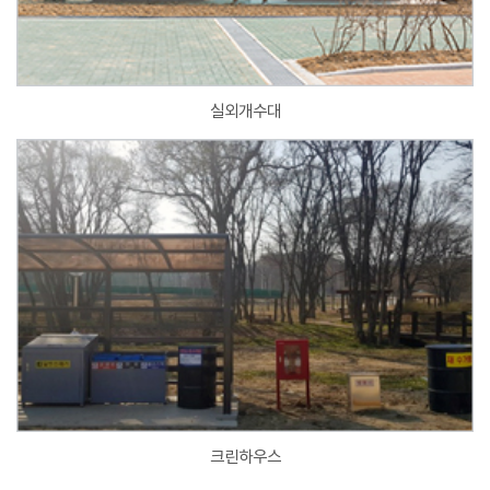
실외개수대
크린하우스