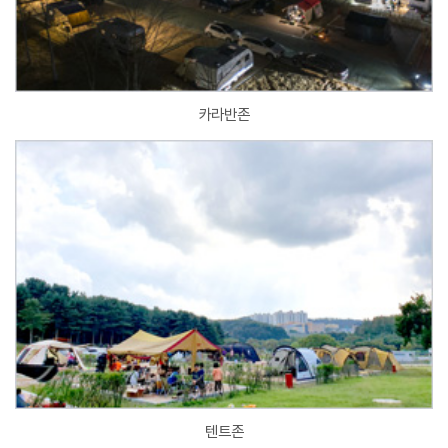
카라반존
텐트존