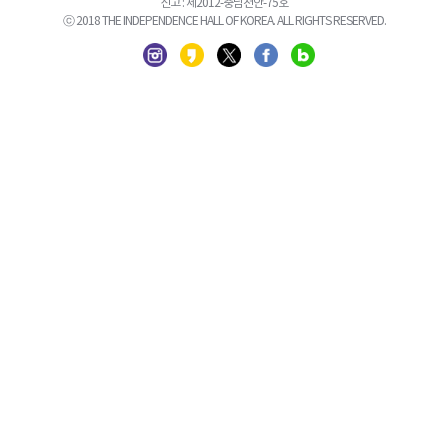
신고 : 제2012-충남천안-75호
ⓒ 2018 THE INDEPENDENCE HALL OF KOREA. ALL RIGHTS RESERVED.