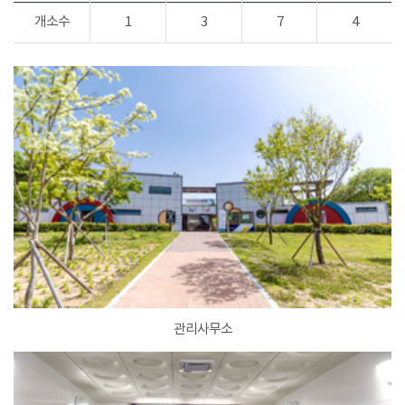
개소수
1
3
7
4
관리사무소