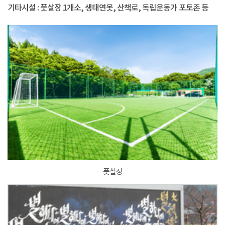
기타시설 : 풋살장 1개소, 생태연못, 산책로, 독립운동가 포토존 등
풋살장