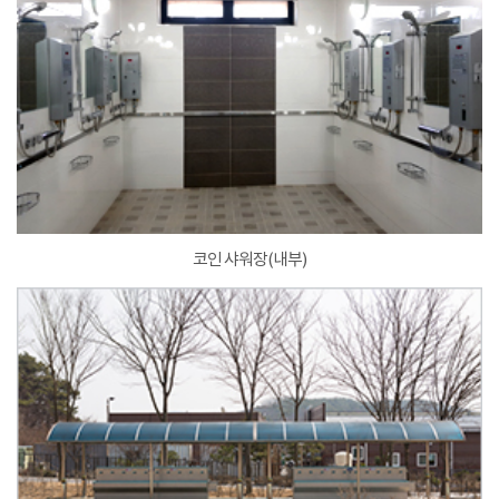
코인 샤워장(내부)