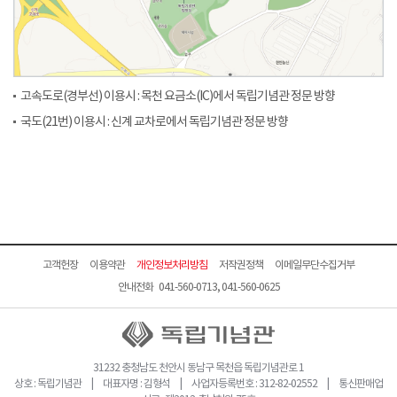
고속도로(경부선) 이용시 : 목천 요금소(IC)에서 독립기념관 정문 방향
국도(21번) 이용시 : 신계 교차로에서 독립기념관 정문 방향
고객헌장
이용약관
개인정보처리방침
저작권정책
이메일무단수집거부
안내전화 041-560-0713, 041-560-0625
31232 충청남도 천안시 동남구 목천읍 독립기념관로 1
상호 : 독립기념관 | 대표자명 : 김형석 | 사업자등록번호 : 312-82-02552 | 통신판매업