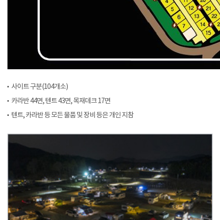
사이트 구분(104개소)
카라반 44면, 텐트 43면, 목재데크 17면
텐트, 카라반 등 모든 물품 및 장비 등은 개인 지참