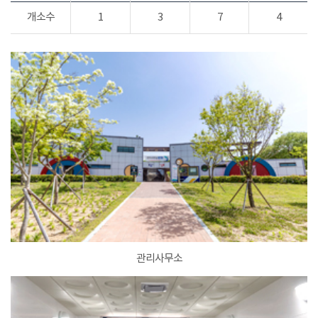
개소수
1
3
7
4
관리사무소