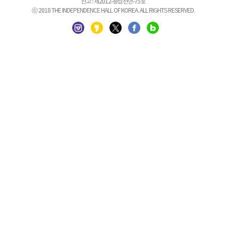
신고 : 제2012-충남천안-75호
ⓒ 2018 THE INDEPENDENCE HALL OF KOREA. ALL RIGHTS RESERVED.