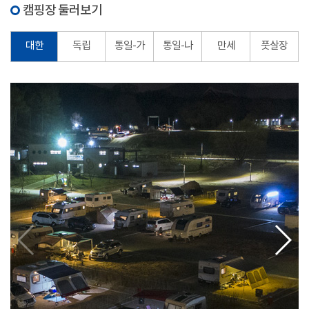
캠핑장 둘러보기
대한
독립
통일-가
통일-나
만세
풋살장