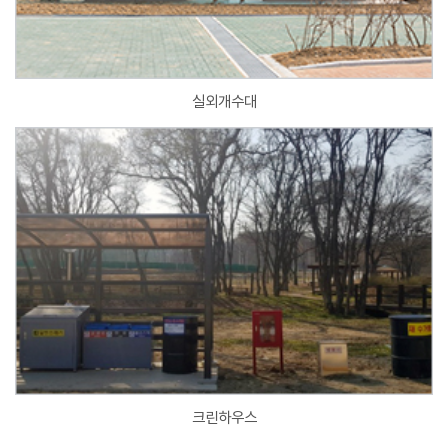
실외개수대
크린하우스