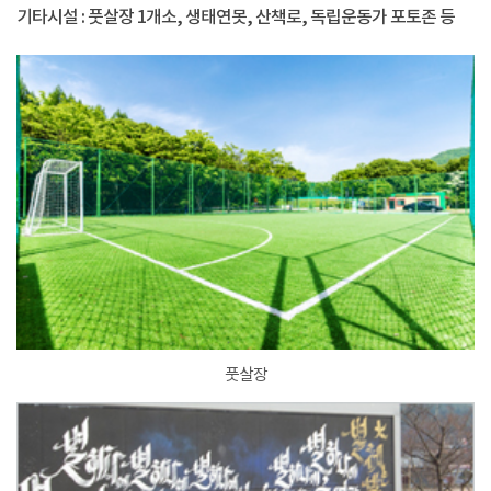
기타시설 : 풋살장 1개소, 생태연못, 산책로, 독립운동가 포토존 등
풋살장