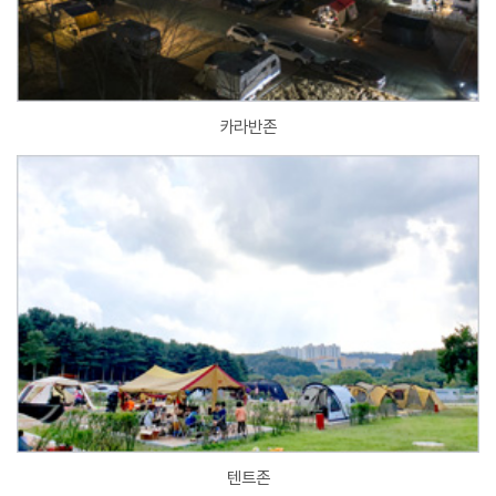
카라반존
텐트존