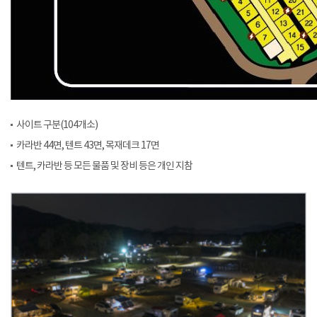
사이트 구분(104개소)
카라반 44면, 텐트 43면, 목재데크 17면
텐트, 카라반 등 모든 물품 및 장비 등은 개인 지참