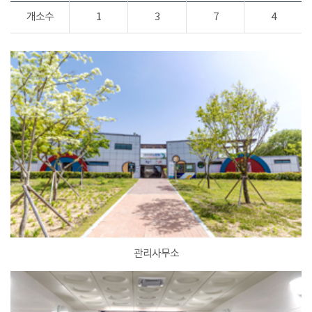
개소수
1
3
7
4
관리사무소