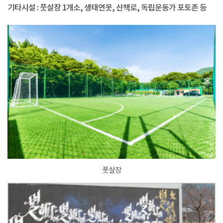
기타시설 : 풋살장 1개소, 생태연못, 산책로, 독립운동가 포토존 등
풋살장