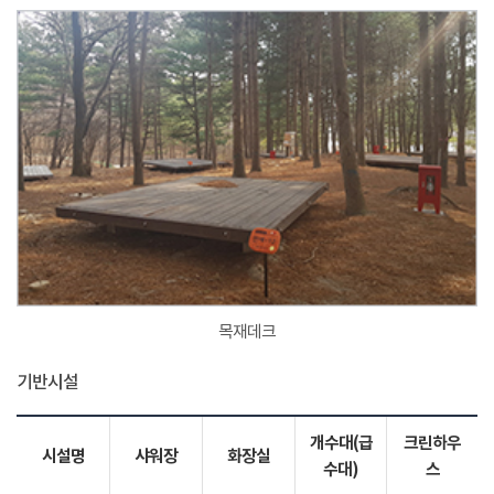
목재데크
기반시설
개수대(급
크린하우
시설명
샤워장
화장실
수대)
스