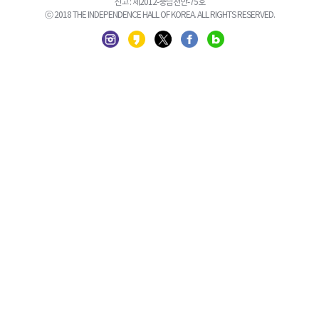
신고 : 제2012-충남천안-75호
ⓒ 2018 THE INDEPENDENCE HALL OF KOREA. ALL RIGHTS RESERVED.