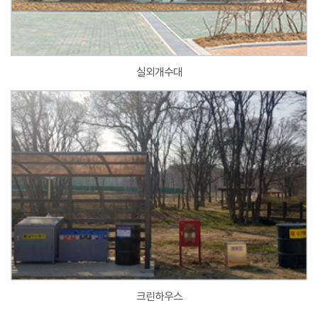
실외개수대
크린하우스