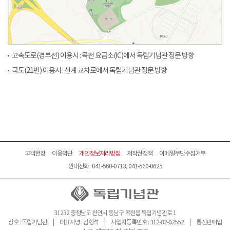
고속도로(경부선) 이용시 : 목천 요금소(IC)에서 독립기념관 정문 방향
국도(21번) 이용시 : 신계 교차로에서 독립기념관 정문 방향
고객헌장
이용약관
개인정보처리방침
저작권정책
이메일무단수집거부
안내전화 041-560-0713, 041-560-0625
31232 충청남도 천안시 동남구 목천읍 독립기념관로 1
상호 : 독립기념관 | 대표자명 : 김형석 | 사업자등록번호 : 312-82-02552 | 통신판매업