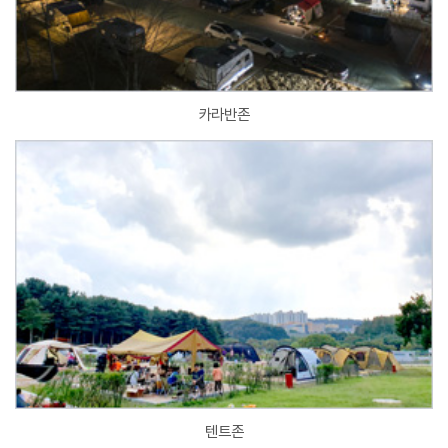
카라반존
텐트존