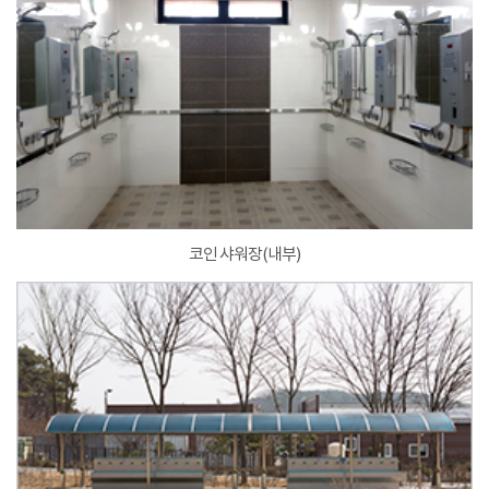
코인 샤워장(내부)