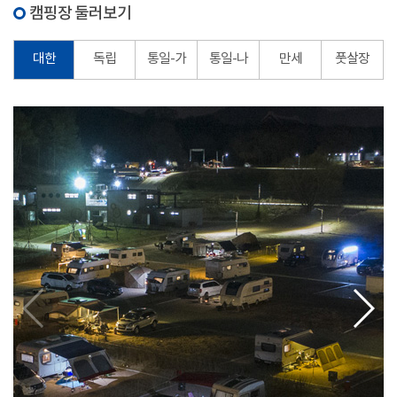
캠핑장 둘러보기
대한
독립
통일-가
통일-나
만세
풋살장