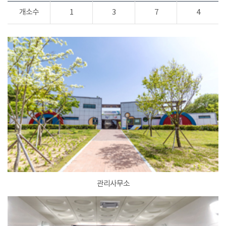
개소수
1
3
7
4
관리사무소