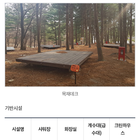
목재데크
기반시설
개수대(급
크린하우
시설명
샤워장
화장실
수대)
스