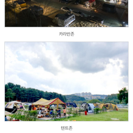
카라반존
텐트존