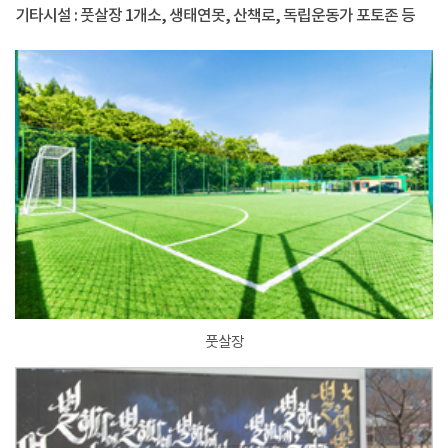
기타시설 : 풋살장 1개소, 생태연못, 산책로, 독립운동가 포토존 등
풋살장