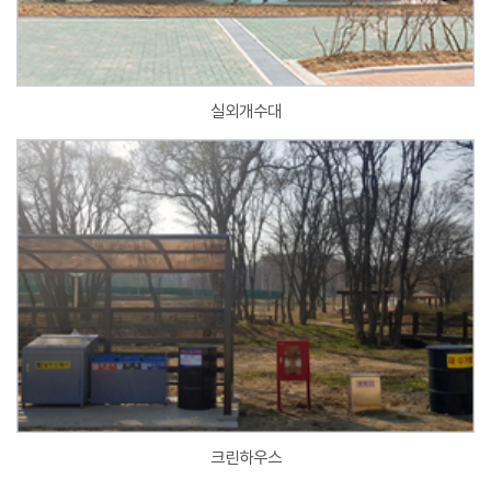
실외개수대
크린하우스