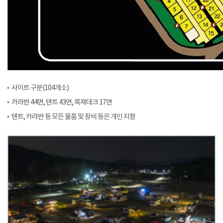
사이트 구분(104개소)
카라반 44면, 텐트 43면, 목재데크 17면
텐트, 카라반 등 모든 물품 및 장비 등은 개인 지참