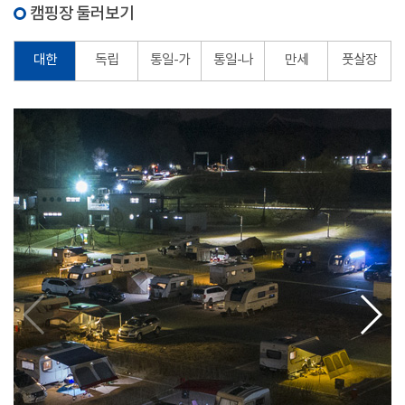
캠핑장 둘러보기
대한
독립
통일-가
통일-나
만세
풋살장