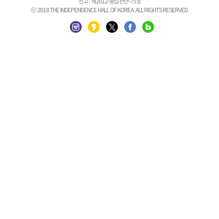
신고 : 제2012-충남천안-75호
ⓒ 2018 THE INDEPENDENCE HALL OF KOREA. ALL RIGHTS RESERVED.