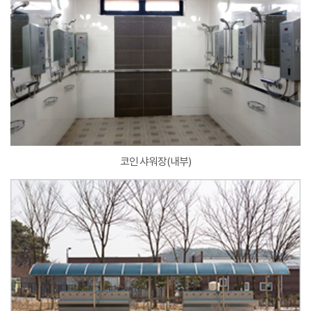
코인 샤워장(내부)