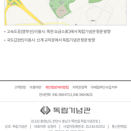
고속도로(경부선) 이용시 : 목천 요금소(IC)에서 독립기념관 정문 방향
국도(21번) 이용시 : 신계 교차로에서 독립기념관 정문 방향
고객헌장
이용약관
개인정보처리방침
저작권정책
이메일무단수집거부
안내전화 041-560-0713, 041-560-0625
31232 충청남도 천안시 동남구 목천읍 독립기념관로 1
상호 : 독립기념관 | 대표자명 : 김형석 | 사업자등록번호 : 312-82-02552 | 통신판매업