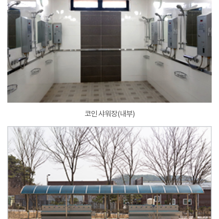
코인 샤워장(내부)