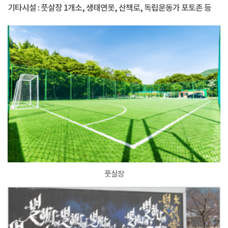
기타시설 : 풋살장 1개소, 생태연못, 산책로, 독립운동가 포토존 등
풋살장