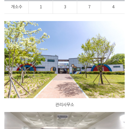
개소수
1
3
7
4
관리사무소