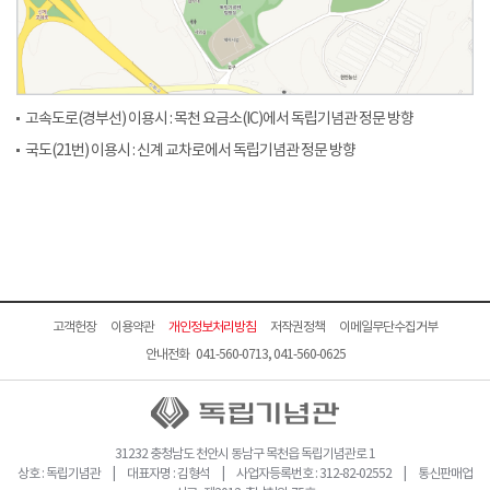
고속도로(경부선) 이용시 : 목천 요금소(IC)에서 독립기념관 정문 방향
국도(21번) 이용시 : 신계 교차로에서 독립기념관 정문 방향
고객헌장
이용약관
개인정보처리방침
저작권정책
이메일무단수집거부
안내전화 041-560-0713, 041-560-0625
31232 충청남도 천안시 동남구 목천읍 독립기념관로 1
상호 : 독립기념관 | 대표자명 : 김형석 | 사업자등록번호 : 312-82-02552 | 통신판매업