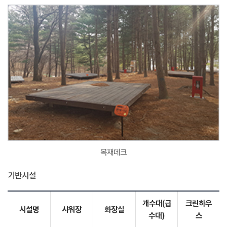
목재데크
기반시설
개수대(급
크린하우
시설명
샤워장
화장실
수대)
스