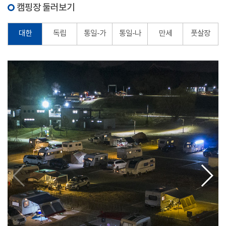
캠핑장 둘러보기
대한
독립
통일-가
통일-나
만세
풋살장