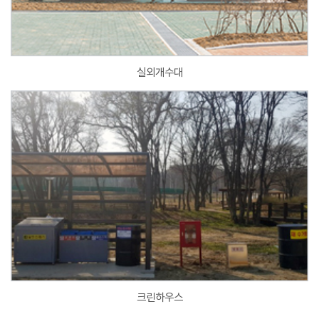
실외개수대
크린하우스