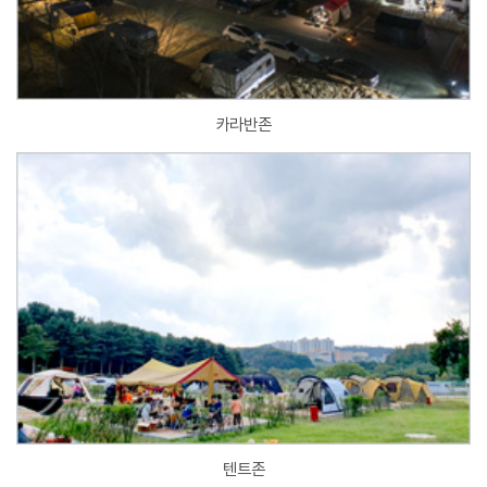
카라반존
텐트존