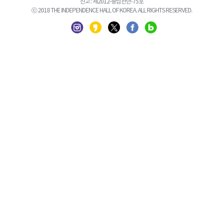
신고 : 제2012-충남천안-75호
ⓒ 2018 THE INDEPENDENCE HALL OF KOREA. ALL RIGHTS RESERVED.