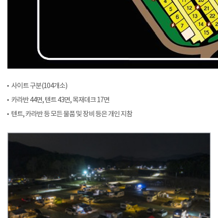
사이트 구분(104개소)
카라반 44면, 텐트 43면, 목재데크 17면
텐트, 카라반 등 모든 물품 및 장비 등은 개인 지참