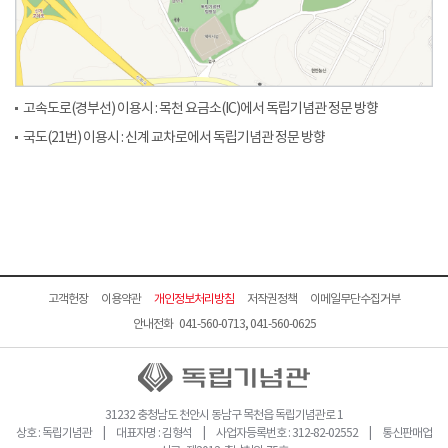
고속도로(경부선) 이용시 : 목천 요금소(IC)에서 독립기념관 정문 방향
국도(21번) 이용시 : 신계 교차로에서 독립기념관 정문 방향
고객헌장
이용약관
개인정보처리방침
저작권정책
이메일무단수집거부
안내전화 041-560-0713, 041-560-0625
31232 충청남도 천안시 동남구 목천읍 독립기념관로 1
상호 : 독립기념관 | 대표자명 : 김형석 | 사업자등록번호 : 312-82-02552 | 통신판매업