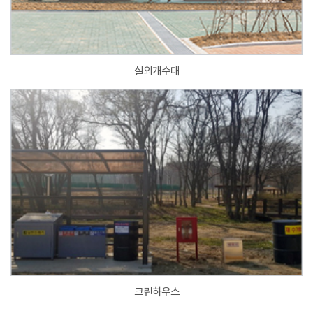
실외개수대
크린하우스