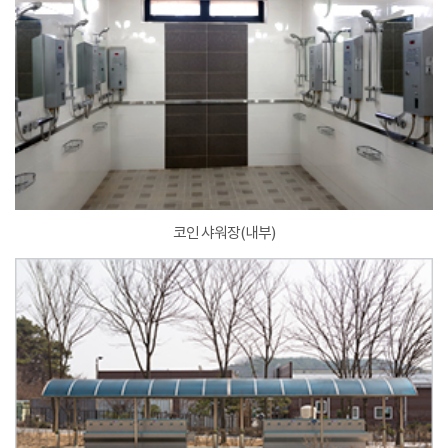
코인 샤워장(내부)