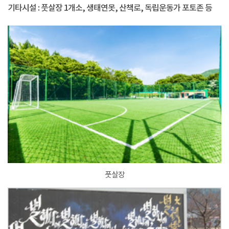
기타시설 : 풋살장 1개소, 생태연못, 산책로, 독립운동가 포토존 등
풋살장