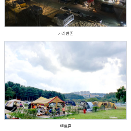
카라반존
텐트존