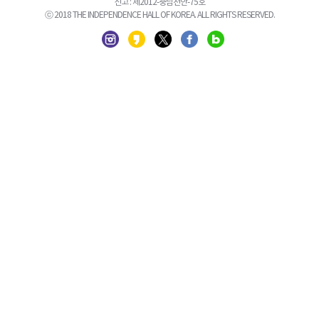
신고 : 제2012-충남천안-75호
ⓒ 2018 THE INDEPENDENCE HALL OF KOREA. ALL RIGHTS RESERVED.