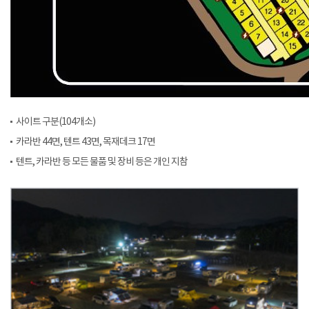
사이트 구분(104개소)
카라반 44면, 텐트 43면, 목재데크 17면
텐트, 카라반 등 모든 물품 및 장비 등은 개인 지참