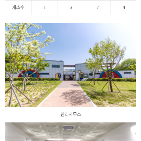
개소수
1
3
7
4
관리사무소