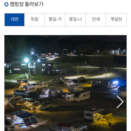
캠핑장 둘러보기
대한
독립
통일-가
통일-나
만세
풋살장