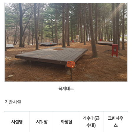
목재데크
기반시설
개수대(급
크린하우
시설명
샤워장
화장실
수대)
스