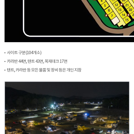
사이트 구분(104개소)
카라반 44면, 텐트 43면, 목재데크 17면
텐트, 카라반 등 모든 물품 및 장비 등은 개인 지참