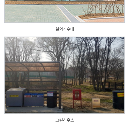
실외개수대
크린하우스