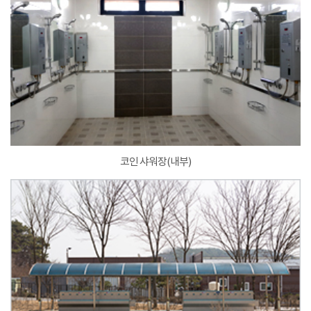
코인 샤워장(내부)