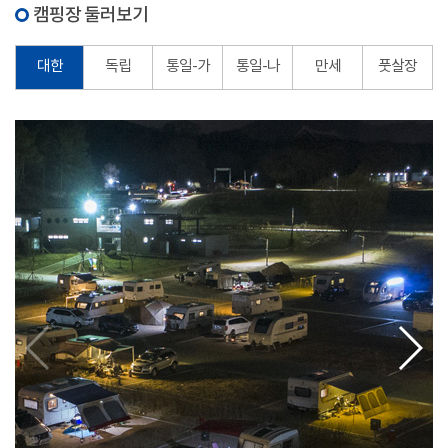
캠핑장 둘러보기
대한
독립
통일-가
통일-나
만세
풋살장