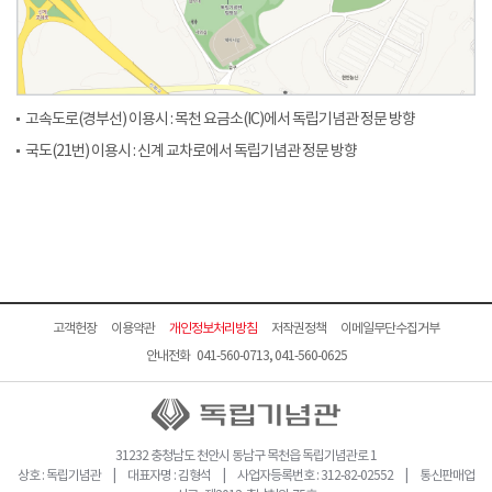
고속도로(경부선) 이용시 : 목천 요금소(IC)에서 독립기념관 정문 방향
국도(21번) 이용시 : 신계 교차로에서 독립기념관 정문 방향
고객헌장
이용약관
개인정보처리방침
저작권정책
이메일무단수집거부
안내전화 041-560-0713, 041-560-0625
31232 충청남도 천안시 동남구 목천읍 독립기념관로 1
상호 : 독립기념관 | 대표자명 : 김형석 | 사업자등록번호 : 312-82-02552 | 통신판매업