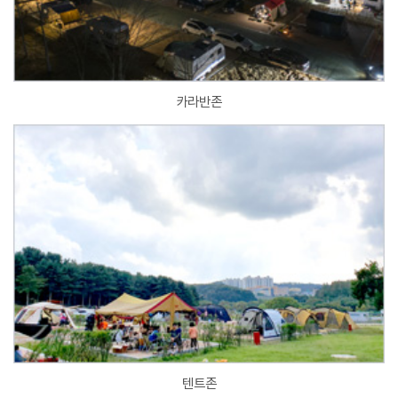
카라반존
텐트존