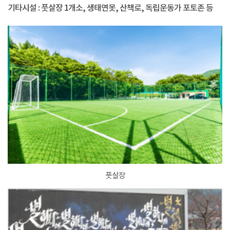
기타시설 : 풋살장 1개소, 생태연못, 산책로, 독립운동가 포토존 등
풋살장