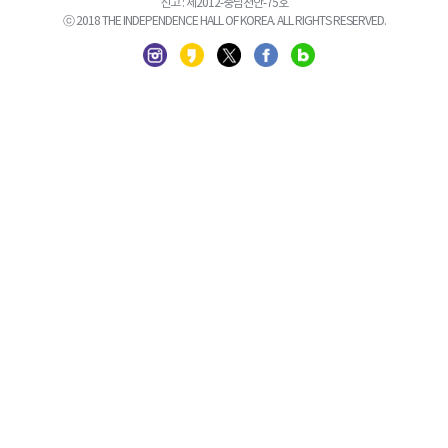
신고 : 제2012-충남천안-75호
ⓒ 2018 THE INDEPENDENCE HALL OF KOREA. ALL RIGHTS RESERVED.