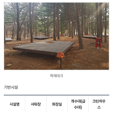
목재데크
기반시설
개수대(급
크린하우
시설명
샤워장
화장실
수대)
스