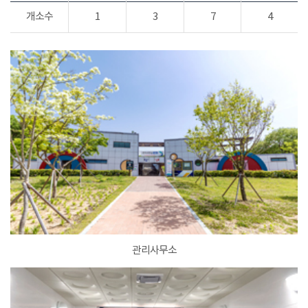
개소수
1
3
7
4
관리사무소