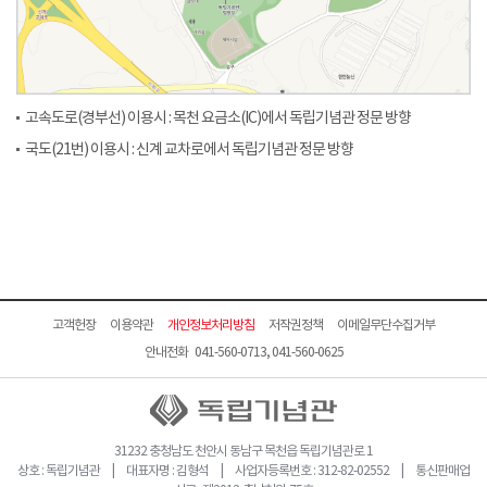
고속도로(경부선) 이용시 : 목천 요금소(IC)에서 독립기념관 정문 방향
국도(21번) 이용시 : 신계 교차로에서 독립기념관 정문 방향
고객헌장
이용약관
개인정보처리방침
저작권정책
이메일무단수집거부
안내전화 041-560-0713, 041-560-0625
31232 충청남도 천안시 동남구 목천읍 독립기념관로 1
상호 : 독립기념관 | 대표자명 : 김형석 | 사업자등록번호 : 312-82-02552 | 통신판매업