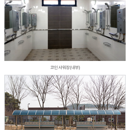
코인 샤워장(내부)