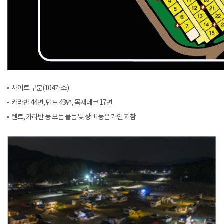
사이트 구분(104개소)
카라반 44면, 텐트 43면, 목재데크 17면
텐트, 카라반 등 모든 물품 및 장비 등은 개인 지참