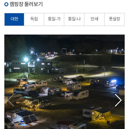
캠핑장 둘러보기
대한
독립
통일-가
통일-나
만세
풋살장