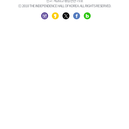
신고 : 제2012-충남천안-75호
ⓒ 2018 THE INDEPENDENCE HALL OF KOREA. ALL RIGHTS RESERVED.