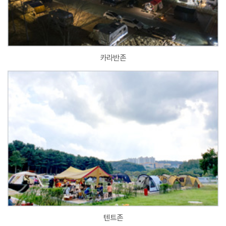
카라반존
텐트존