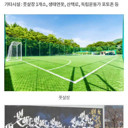
기타시설 : 풋살장 1개소, 생태연못, 산책로, 독립운동가 포토존 등
풋살장