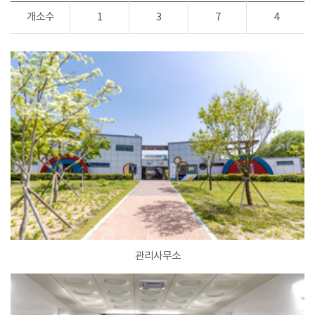
개소수
1
3
7
4
관리사무소