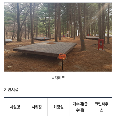
목재데크
기반시설
개수대(급
크린하우
시설명
샤워장
화장실
수대)
스