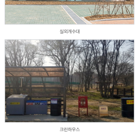
실외개수대
크린하우스