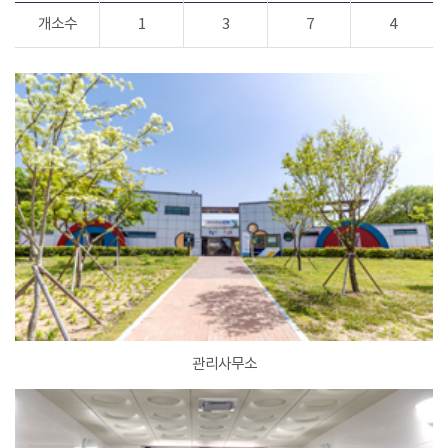
개소수
1
3
7
4
관리사무소