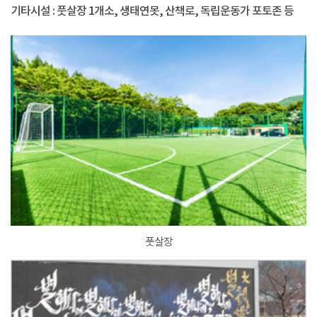
기타시설 : 풋살장 1개소, 생태연못, 산책로, 독립운동가 포토존 등
풋살장