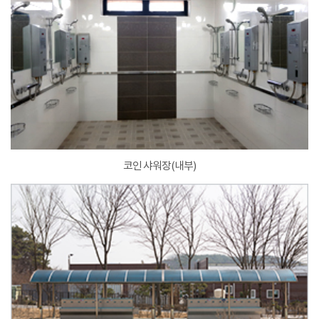
코인 샤워장(내부)