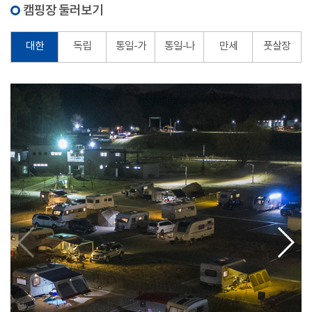
캠핑장 둘러보기
대한
독립
통일-가
통일-나
만세
풋살장