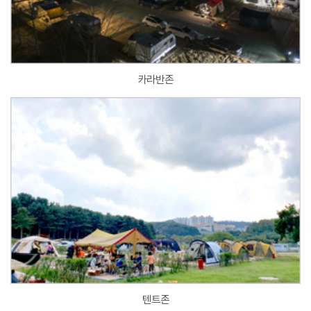
카라반존
텐트존