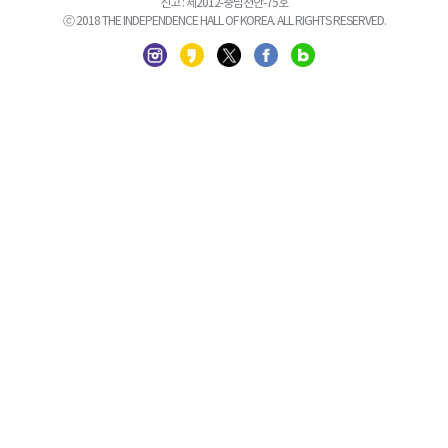
신고 : 제2012-충남천안-75호
ⓒ 2018 THE INDEPENDENCE HALL OF KOREA. ALL RIGHTS RESERVED.