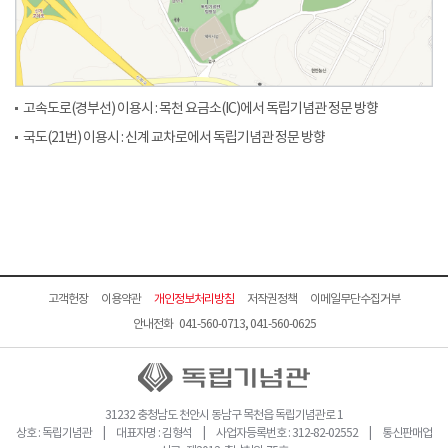
고속도로(경부선) 이용시 : 목천 요금소(IC)에서 독립기념관 정문 방향
국도(21번) 이용시 : 신계 교차로에서 독립기념관 정문 방향
고객헌장
이용약관
개인정보처리방침
저작권정책
이메일무단수집거부
안내전화 041-560-0713, 041-560-0625
31232 충청남도 천안시 동남구 목천읍 독립기념관로 1
상호 : 독립기념관 | 대표자명 : 김형석 | 사업자등록번호 : 312-82-02552 | 통신판매업