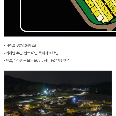
사이트 구분(104개소)
카라반 44면, 텐트 43면, 목재데크 17면
텐트, 카라반 등 모든 물품 및 장비 등은 개인 지참