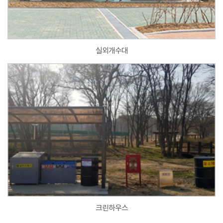
실외개수대
크린하우스