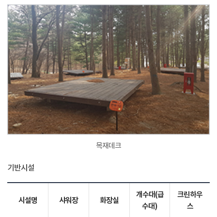
목재데크
기반시설
개수대(급
크린하우
시설명
샤워장
화장실
수대)
스