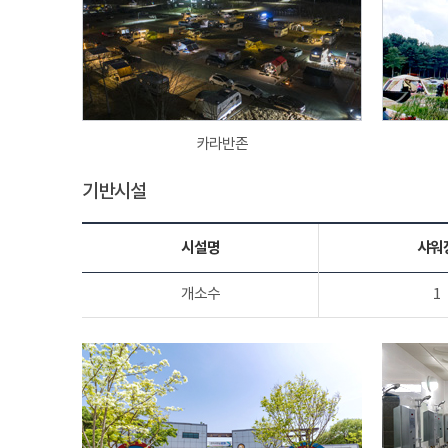
카라반존
기반시설
시설명
샤워
개소수
1