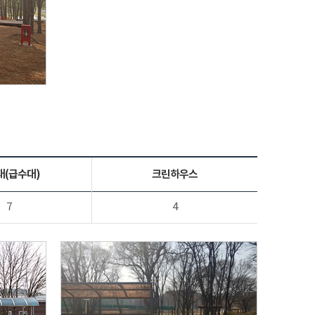
대(급수대)
크린하우스
7
4