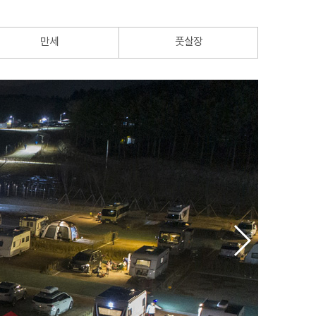
만세
풋살장