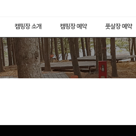
캠핑장 소개
캠핑장 예약
풋살장 예약