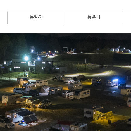
통일-가
통일-나