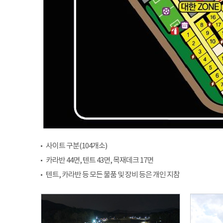
사이트 구분(104개소)
카라반 44면, 텐트 43면, 목재데크 17면
텐트, 카라반 등 모든 물품 및 장비 등은 개인 지참