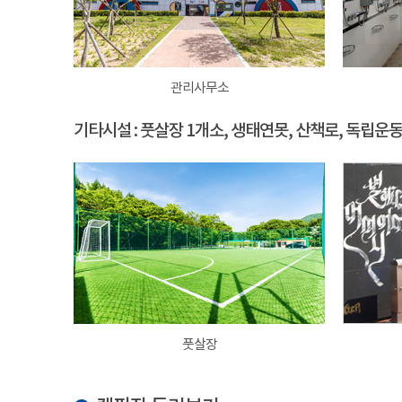
관리사무소
기타시설 : 풋살장 1개소, 생태연못, 산책로, 독립운
풋살장