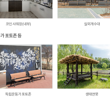
코인 샤워장(내부)
실외개수대
동가 포토존 등
독립운동가 포토존
생태연못