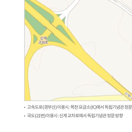
고속도로(경부선) 이용시 : 목천 요금소(IC)에서 독립기념관 정문
국도(21번) 이용시 : 신계 교차로에서 독립기념관 정문 방향