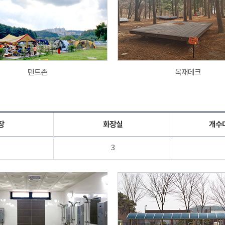
텐트존
목재데크
장
화장실
개수
3