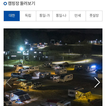
캠핑장 둘러보기
대한
독립
통일-가
통일-나
만세
풋살장