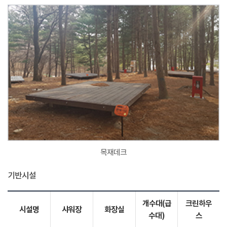
목재데크
기반시설
개수대(급
크린하우
시설명
샤워장
화장실
수대)
스