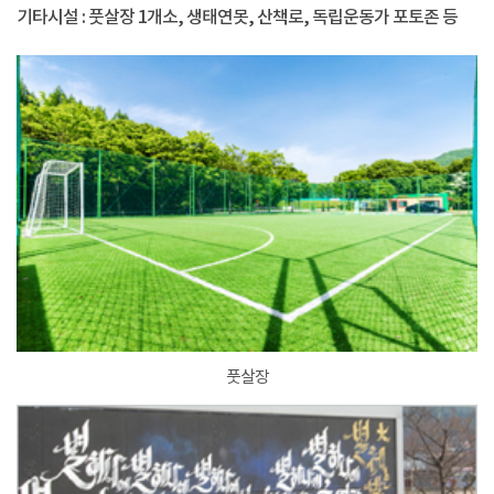
기타시설 : 풋살장 1개소, 생태연못, 산책로, 독립운동가 포토존 등
풋살장