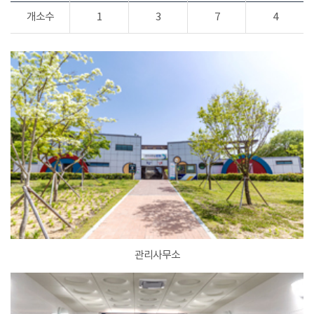
개소수
1
3
7
4
관리사무소