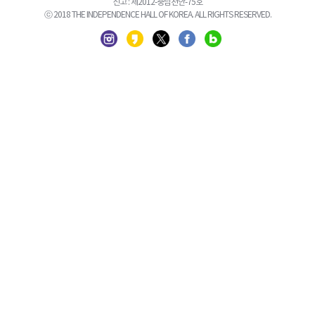
신고 : 제2012-충남천안-75호
ⓒ 2018 THE INDEPENDENCE HALL OF KOREA. ALL RIGHTS RESERVED.