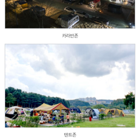
카라반존
텐트존