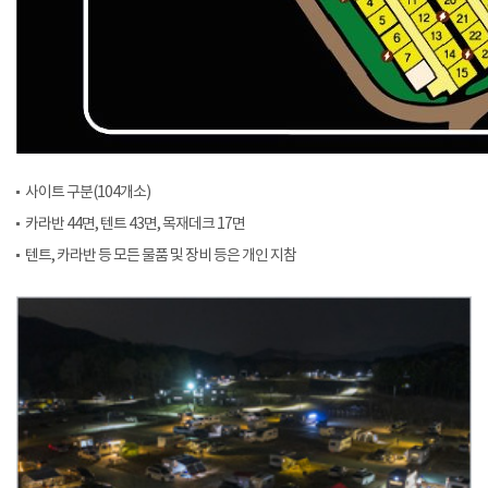
사이트 구분(104개소)
카라반 44면, 텐트 43면, 목재데크 17면
텐트, 카라반 등 모든 물품 및 장비 등은 개인 지참