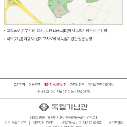
고속도로(경부선) 이용시 : 목천 요금소(IC)에서 독립기념관 정문 방향
국도(21번) 이용시 : 신계 교차로에서 독립기념관 정문 방향
고객헌장
이용약관
개인정보처리방침
저작권정책
이메일무단수집거부
안내전화 041-560-0713, 041-560-0625
31232 충청남도 천안시 동남구 목천읍 독립기념관로 1
상호 : 독립기념관 | 대표자명 : 김형석 | 사업자등록번호 : 312-82-02552 | 통신판매업