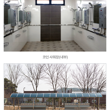
코인 샤워장(내부)