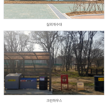
실외개수대
크린하우스