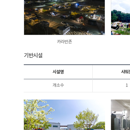
카라반존
기반시설
시설명
샤워
개소수
1