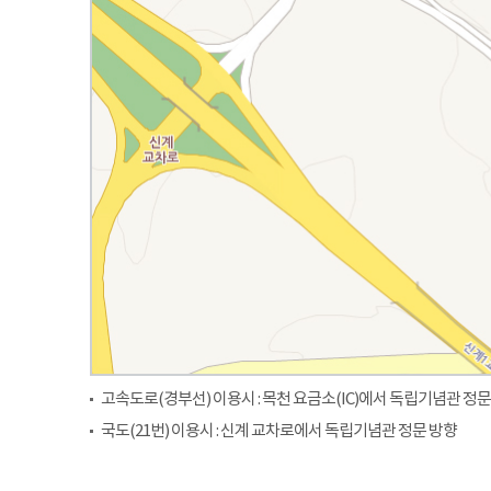
고속도로(경부선) 이용시 : 목천 요금소(IC)에서 독립기념관 정문
국도(21번) 이용시 : 신계 교차로에서 독립기념관 정문 방향