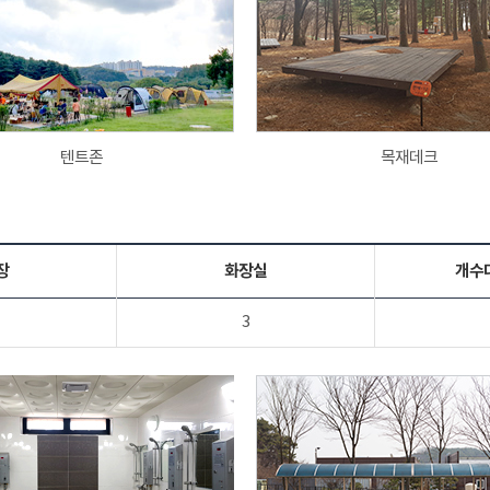
텐트존
목재데크
장
화장실
개수
3