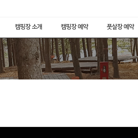
캠핑장 소개
캠핑장 예약
풋살장 예약