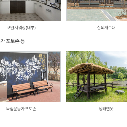
코인 샤워장(내부)
실외개수대
동가 포토존 등
독립운동가 포토존
생태연못