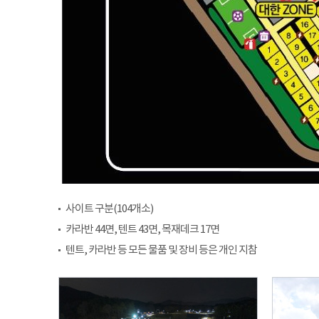
사이트 구분(104개소)
카라반 44면, 텐트 43면, 목재데크 17면
텐트, 카라반 등 모든 물품 및 장비 등은 개인 지참