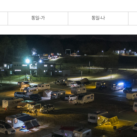
통일-가
통일-나