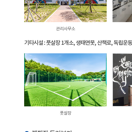
관리사무소
기타시설 : 풋살장 1개소, 생태연못, 산책로, 독립운
풋살장