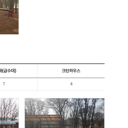
대(급수대)
크린하우스
7
4