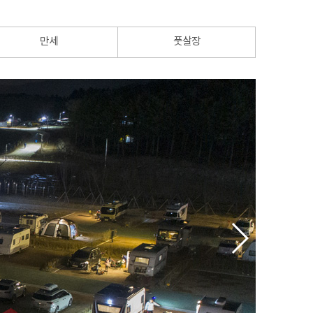
만세
풋살장