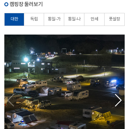
캠핑장 둘러보기
대한
독립
통일-가
통일-나
만세
풋살장