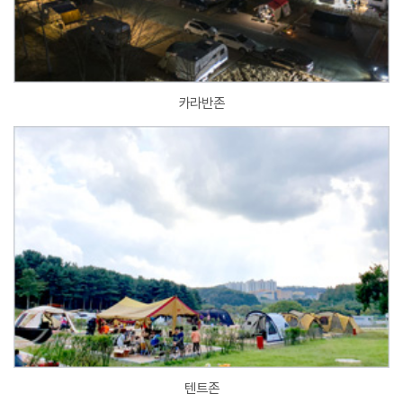
카라반존
텐트존