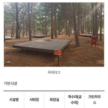
목재데크
기반시설
개수대(급
크린하우
시설명
샤워장
화장실
수대)
스