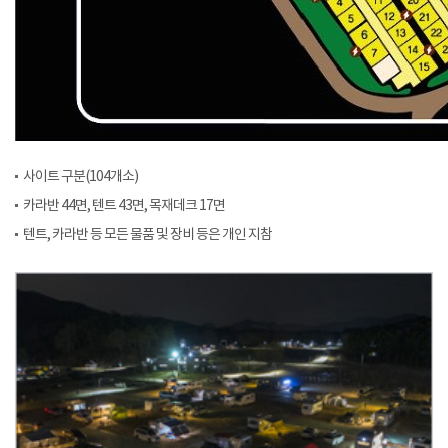
사이트 구분(104개소)
카라반 44면, 텐트 43면, 목재데크 17면
텐트, 카라반 등 모든 물품 및 장비 등은 개인 지참