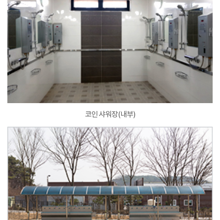
코인 샤워장(내부)