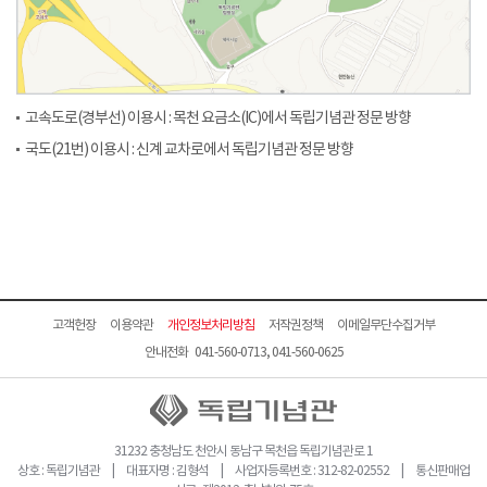
고속도로(경부선) 이용시 : 목천 요금소(IC)에서 독립기념관 정문 방향
국도(21번) 이용시 : 신계 교차로에서 독립기념관 정문 방향
고객헌장
이용약관
개인정보처리방침
저작권정책
이메일무단수집거부
안내전화 041-560-0713, 041-560-0625
31232 충청남도 천안시 동남구 목천읍 독립기념관로 1
상호 : 독립기념관 | 대표자명 : 김형석 | 사업자등록번호 : 312-82-02552 | 통신판매업