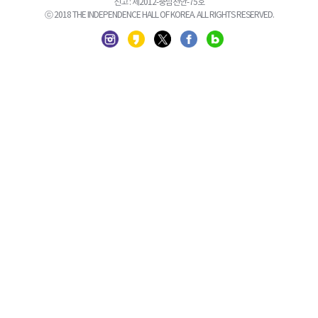
신고 : 제2012-충남천안-75호
ⓒ 2018 THE INDEPENDENCE HALL OF KOREA. ALL RIGHTS RESERVED.