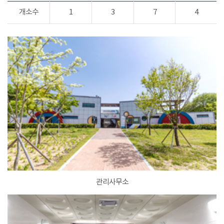
개소수
1
3
7
4
관리사무소