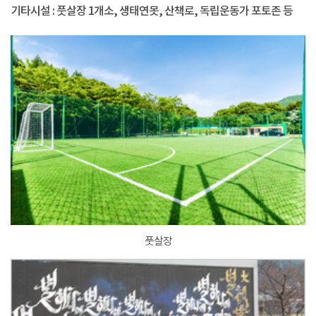
기타시설 : 풋살장 1개소, 생태연못, 산책로, 독립운동가 포토존 등
풋살장