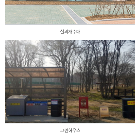
실외개수대
크린하우스