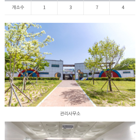
개소수
1
3
7
4
관리사무소