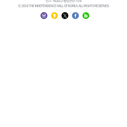
신고 : 제2012-충남천안-75호
ⓒ 2018 THE INDEPENDENCE HALL OF KOREA. ALL RIGHTS RESERVED.