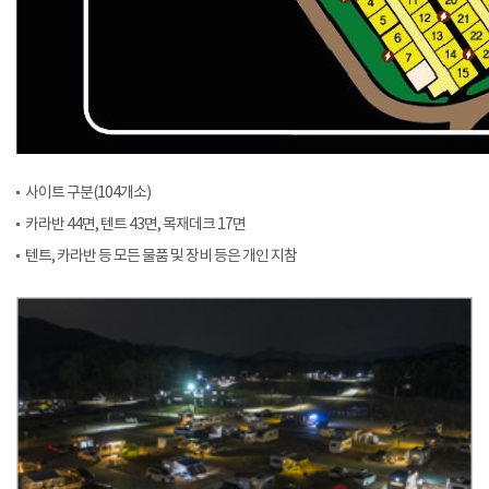
사이트 구분(104개소)
카라반 44면, 텐트 43면, 목재데크 17면
텐트, 카라반 등 모든 물품 및 장비 등은 개인 지참