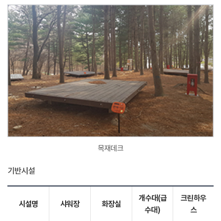
목재데크
기반시설
개수대(급
크린하우
시설명
샤워장
화장실
수대)
스