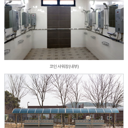
코인 샤워장(내부)