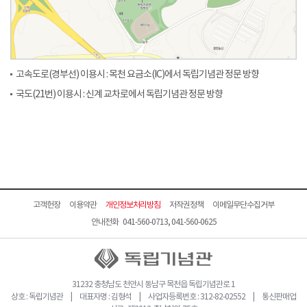
고속도로(경부선) 이용시 : 목천 요금소(IC)에서 독립기념관 정문 방향
국도(21번) 이용시 : 신계 교차로에서 독립기념관 정문 방향
고객헌장
이용약관
개인정보처리방침
저작권정책
이메일무단수집거부
안내전화 041-560-0713, 041-560-0625
31232 충청남도 천안시 동남구 목천읍 독립기념관로 1
상호 : 독립기념관 | 대표자명 : 김형석 | 사업자등록번호 : 312-82-02552 | 통신판매업