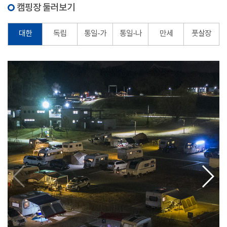
캠핑장 둘러보기
대한
독립
통일-가
통일-나
만세
풋살장