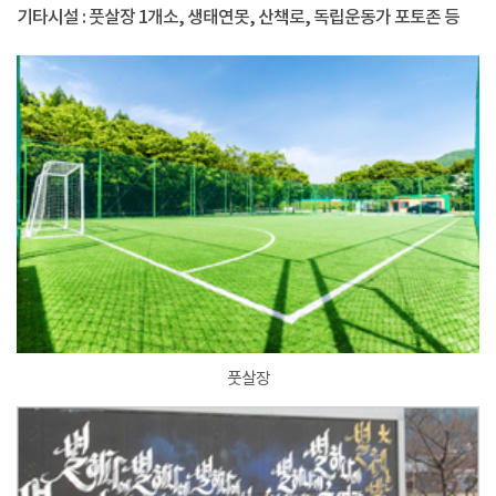
기타시설 : 풋살장 1개소, 생태연못, 산책로, 독립운동가 포토존 등
풋살장