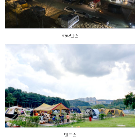
카라반존
텐트존