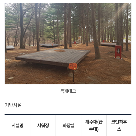
목재데크
기반시설
개수대(급
크린하우
시설명
샤워장
화장실
수대)
스