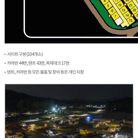
사이트 구분(104개소)
카라반 44면, 텐트 43면, 목재데크 17면
텐트, 카라반 등 모든 물품 및 장비 등은 개인 지참