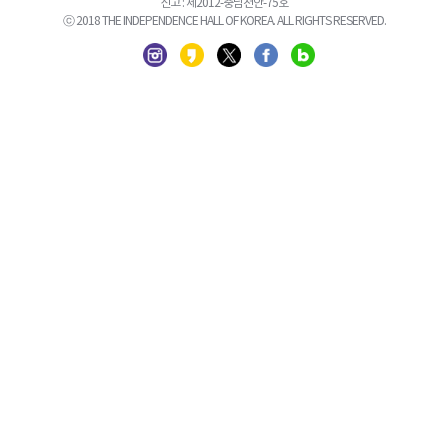
신고 : 제2012-충남천안-75호
ⓒ 2018 THE INDEPENDENCE HALL OF KOREA. ALL RIGHTS RESERVED.