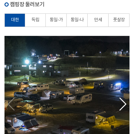
캠핑장 둘러보기
대한
독립
통일-가
통일-나
만세
풋살장