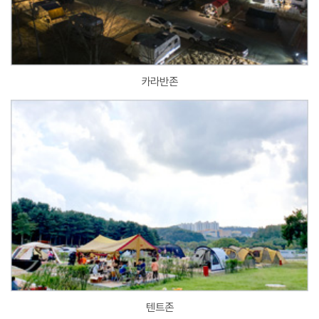
카라반존
텐트존