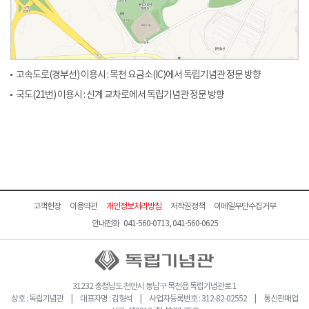
고속도로(경부선) 이용시 : 목천 요금소(IC)에서 독립기념관 정문 방향
국도(21번) 이용시 : 신계 교차로에서 독립기념관 정문 방향
고객헌장
이용약관
개인정보처리방침
저작권정책
이메일무단수집거부
안내전화 041-560-0713, 041-560-0625
31232 충청남도 천안시 동남구 목천읍 독립기념관로 1
상호 : 독립기념관 | 대표자명 : 김형석 | 사업자등록번호 : 312-82-02552 | 통신판매업