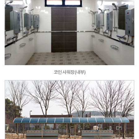
코인 샤워장(내부)