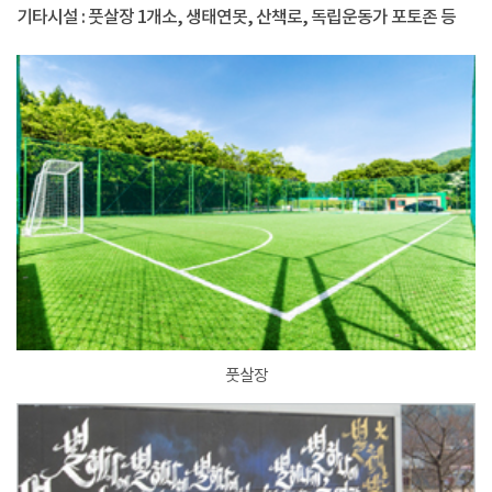
기타시설 : 풋살장 1개소, 생태연못, 산책로, 독립운동가 포토존 등
풋살장