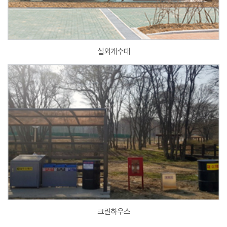
실외개수대
크린하우스