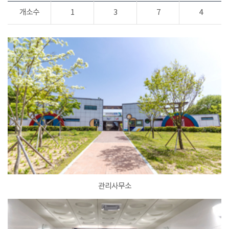
개소수
1
3
7
4
관리사무소