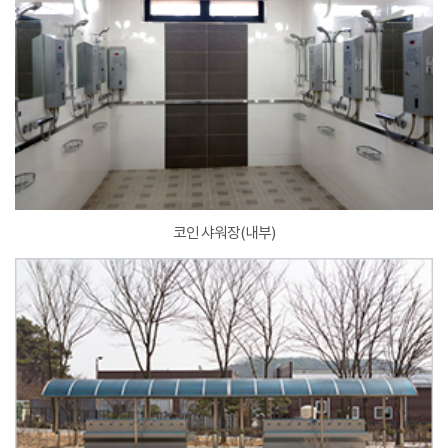
코인 샤워장(내부)