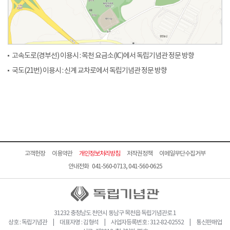
고속도로(경부선) 이용시 : 목천 요금소(IC)에서 독립기념관 정문 방향
국도(21번) 이용시 : 신계 교차로에서 독립기념관 정문 방향
고객헌장
이용약관
개인정보처리방침
저작권정책
이메일무단수집거부
안내전화 041-560-0713, 041-560-0625
31232 충청남도 천안시 동남구 목천읍 독립기념관로 1
상호 : 독립기념관 | 대표자명 : 김형석 | 사업자등록번호 : 312-82-02552 | 통신판매업