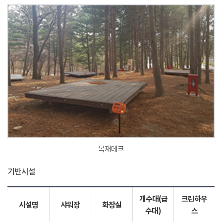
목재데크
기반시설
개수대(급
크린하우
시설명
샤워장
화장실
수대)
스