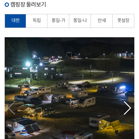
캠핑장 둘러보기
대한
독립
통일-가
통일-나
만세
풋살장