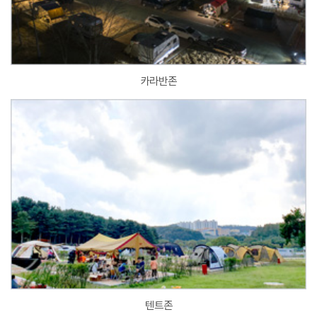
카라반존
텐트존