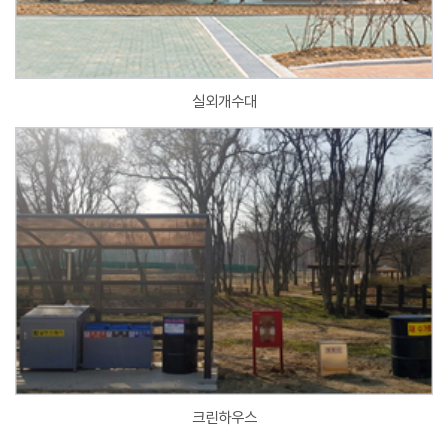
실외개수대
크린하우스