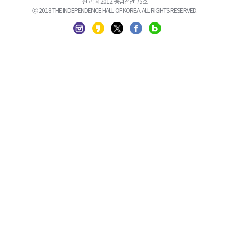
신고 : 제2012-충남천안-75호
ⓒ 2018 THE INDEPENDENCE HALL OF KOREA. ALL RIGHTS RESERVED.