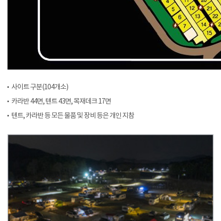
사이트 구분(104개소)
카라반 44면, 텐트 43면, 목재데크 17면
텐트, 카라반 등 모든 물품 및 장비 등은 개인 지참