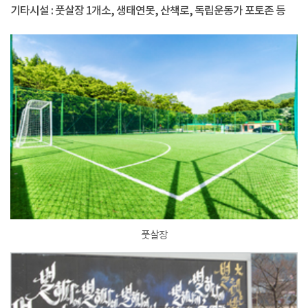
기타시설 : 풋살장 1개소, 생태연못, 산책로, 독립운동가 포토존 등
풋살장