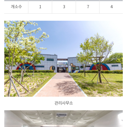
개소수
1
3
7
4
관리사무소