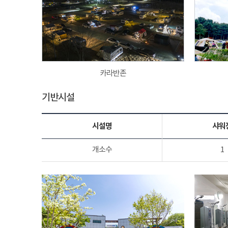
카라반존
기반시설
시설명
샤워
개소수
1