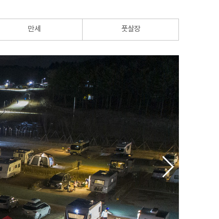
만세
풋살장