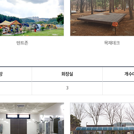
텐트존
목재데크
장
화장실
개수
3