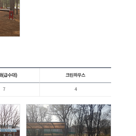
대(급수대)
크린하우스
7
4