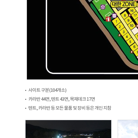
사이트 구분(104개소)
카라반 44면, 텐트 43면, 목재데크 17면
텐트, 카라반 등 모든 물품 및 장비 등은 개인 지참