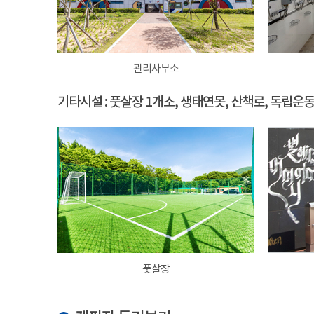
관리사무소
기타시설 : 풋살장 1개소, 생태연못, 산책로, 독립운
풋살장