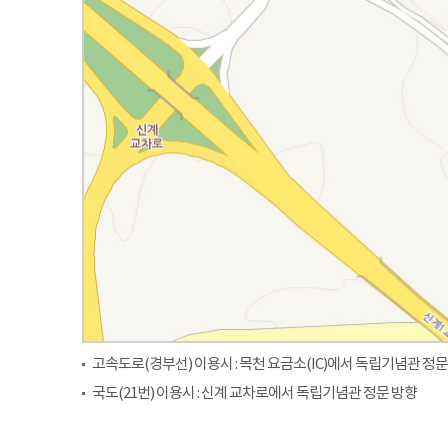
고속도로(경부선) 이용시 : 목천 요금소(IC)에서 독립기념관 정문
국도(21번) 이용시 : 신계 교차로에서 독립기념관 정문 방향