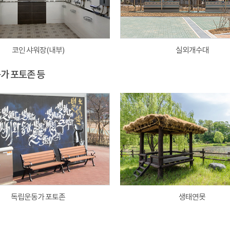
코인 샤워장(내부)
실외개수대
동가 포토존 등
독립운동가 포토존
생태연못