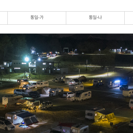
통일-가
통일-나