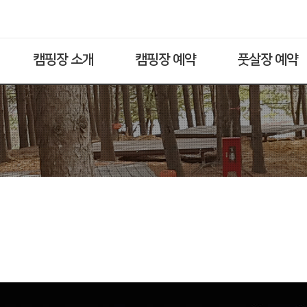
캠핑장 소개
캠핑장 예약
풋살장 예약