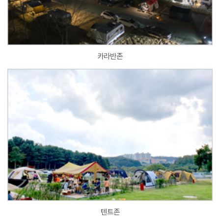
카라반존
텐트존