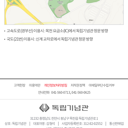
고속도로(경부선) 이용시 : 목천 요금소(IC)에서 독립기념관 정문 방향
국도(21번) 이용시 : 신계 교차로에서 독립기념관 정문 방향
고객헌장
이용약관
개인정보처리방침
저작권정책
이메일무단수집거부
안내전화 041-560-0713, 041-560-0625
31232 충청남도 천안시 동남구 목천읍 독립기념관로 1
상호 : 독립기념관 | 대표자명 : 김형석 | 사업자등록번호 : 312-82-02552 | 통신판매업