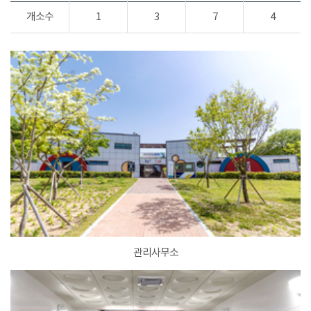
개소수
1
3
7
4
관리사무소