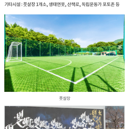
기타시설 : 풋살장 1개소, 생태연못, 산책로, 독립운동가 포토존 등
풋살장