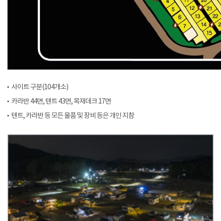
사이트 구분(104개소)
카라반 44면, 텐트 43면, 목재데크 17면
텐트, 카라반 등 모든 물품 및 장비 등은 개인 지참