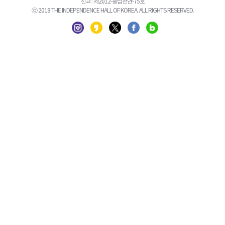
신고 : 제2012-충남천안-75호
ⓒ 2018 THE INDEPENDENCE HALL OF KOREA. ALL RIGHTS RESERVED.