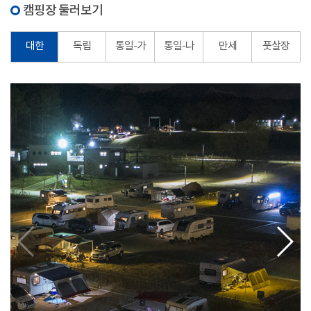
캠핑장 둘러보기
대한
독립
통일-가
통일-나
만세
풋살장