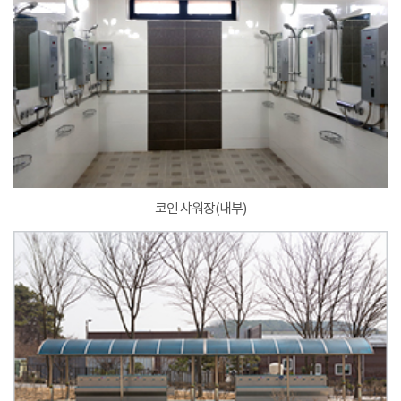
코인 샤워장(내부)