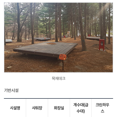
목재데크
기반시설
개수대(급
크린하우
시설명
샤워장
화장실
수대)
스