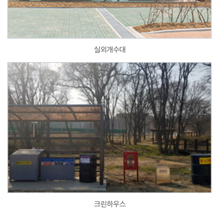
실외개수대
크린하우스